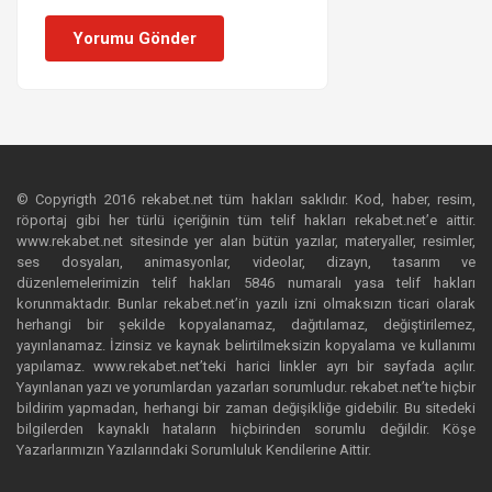
Yorumu Gönder
© Copyrigth 2016 rekabet.net tüm hakları saklıdır. Kod, haber, resim,
röportaj gibi her türlü içeriğinin tüm telif hakları rekabet.net’e aittir.
www.rekabet.net sitesinde yer alan bütün yazılar, materyaller, resimler,
ses dosyaları, animasyonlar, videolar, dizayn, tasarım ve
düzenlemelerimizin telif hakları 5846 numaralı yasa telif hakları
korunmaktadır. Bunlar rekabet.net’in yazılı izni olmaksızın ticari olarak
herhangi bir şekilde kopyalanamaz, dağıtılamaz, değiştirilemez,
yayınlanamaz. İzinsiz ve kaynak belirtilmeksizin kopyalama ve kullanımı
yapılamaz. www.rekabet.net’teki harici linkler ayrı bir sayfada açılır.
Yayınlanan yazı ve yorumlardan yazarları sorumludur. rekabet.net’te hiçbir
bildirim yapmadan, herhangi bir zaman değişikliğe gidebilir. Bu sitedeki
bilgilerden kaynaklı hataların hiçbirinden sorumlu değildir. Köşe
Yazarlarımızın Yazılarındaki Sorumluluk Kendilerine Aittir.