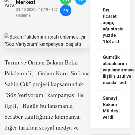
Merkezi
21.10.2020 - 13:19 • 107
Dış
FB
Okunma
ticaret
3
açığı,
ağustosta
yüzde
168 arttı
Gümrük
Tarım ve Orman Bakanı Bekir
alacaklarını
4
yapılandırmaya
Pakdemirli, "Gıdanı Koru, Sofrana
ilişkin usul ve
Sahip Çık" projesi kapsamındaki
esaslar bel...
"Söz Veriyorum" kampanyası ile
Sanayi
5
ilgili, "Bugün bu lansmanla
Bakanı
Müjdeyi
beraber tanıttığımız kampanya,
verdi!
diğer taraftan sosyal medya ve