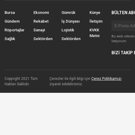
Bursa
Ekonomi
Gümrük
Künye
BÜLTEN AB
Gündem
Rekabet
İş Dünyası
İletişim
Röportajlar
Sanayi
Lojistik
KVKK
Metni
Bu web sitesi
Sağlık
Sektörden
Sektörden
İstiyorum
BİZİ TAKİP 
Copyright 2021 Tüm
Çerezler ile ilgili bilgi için
Çerez Politikamızı
Hakları Saklıdır.
ziyaret edebilirsiniz.