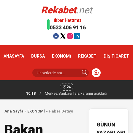
Rekabet
.net
İhbar Hattımız
0533 406 91 16
ANASAYFA
BURSA
EKONOMİ
REKABET
DIŞ TİCARET
24
10:18
/
Merkez Bankası faiz kararını açıkladı
Ana Sayfa
»
EKONOMİ
»
Haber Detayı
GÜNÜN
Bakan
YAZARLARI