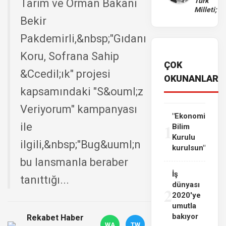
Türk
Tarım ve Orman Bakanı
Milleti;
Bekir
Pakdemirli,&nbsp;"Gıdanı
Koru, Sofrana Sahip
ÇOK
&Ccedil;ık" projesi
OKUNANLAR
kapsamındaki "S&ouml;z
Veriyorum" kampanyası
"Ekonomi
1
ile
Bilim
Kurulu
ilgili,&nbsp;"Bug&uuml;n
kurulsun"
bu lansmanla beraber
İş
tanıttığı...
dünyası
2
2020'ye
umutla
bakıyor
Rekabet Haber
WA
TW