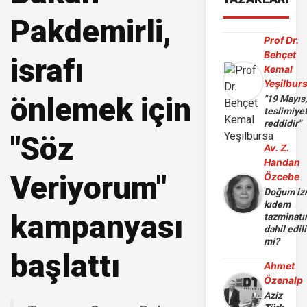
Pakdemirli,
Prof Dr.
Behçet
israfı
Kemal
Yeşilbur
önlemek için
"19 Mayıs
teslimiye
reddidir"
"Söz
Av. Z.
Handan
Veriyorum"
Özcebe
Doğum iz
kıdem
kampanyası
tazminatı
dahil edili
mi?
başlattı
Ahmet
Özenalp
Aziz