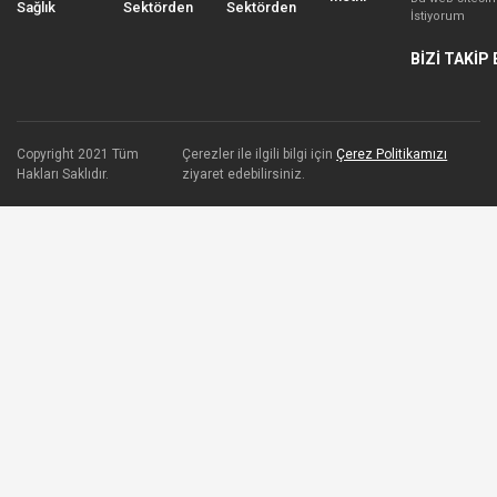
Sağlık
Sektörden
Sektörden
İstiyorum
BİZİ TAKİP 
Copyright 2021 Tüm
Çerezler ile ilgili bilgi için
Çerez Politikamızı
Hakları Saklıdır.
ziyaret edebilirsiniz.