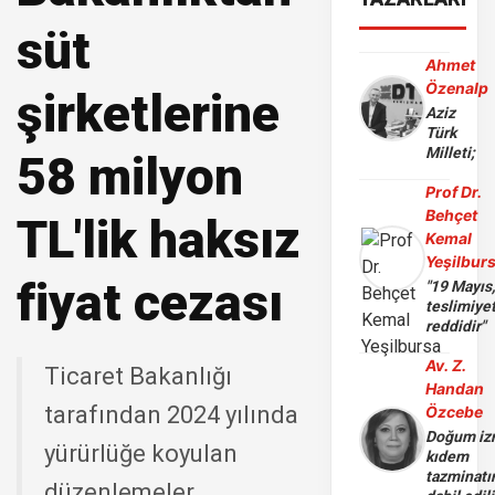
süt
Ahmet
Özenalp
şirketlerine
Aziz
Türk
Milleti;
58 milyon
Prof Dr.
Behçet
TL'lik haksız
Kemal
Yeşilbur
fiyat cezası
"19 Mayıs
teslimiye
reddidir"
Av. Z.
Ticaret Bakanlığı
Handan
tarafından 2024 yılında
Özcebe
Doğum iz
yürürlüğe koyulan
kıdem
tazminatı
düzenlemeler