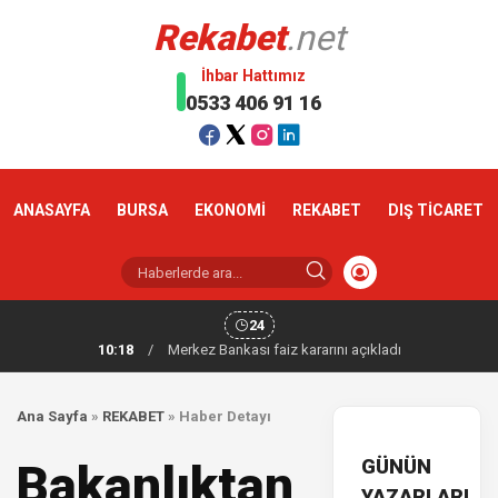
Rekabet
.net
İhbar Hattımız
0533 406 91 16
ANASAYFA
BURSA
EKONOMİ
REKABET
DIŞ TİCARET
24
10:18
/
Merkez Bankası faiz kararını açıkladı
Ana Sayfa
»
REKABET
»
Haber Detayı
GÜNÜN
Bakanlıktan
YAZARLARI