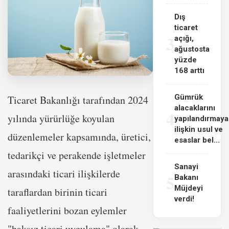
Dış
ticaret
3
açığı,
ağustosta
yüzde
168 arttı
Gümrük
Ticaret Bakanlığı tarafından 2024
alacaklarını
4
yılında yürürlüğe koyulan
yapılandırmaya
ilişkin usul ve
düzenlemeler kapsamında, üretici,
esaslar bel...
tedarikçi ve perakende işletmeler
Sanayi
arasındaki ticari ilişkilerde
5
Bakanı
Müjdeyi
taraflardan birinin ticari
verdi!
faaliyetlerini bozan eylemler
"haksız ticari uygulama" olarak