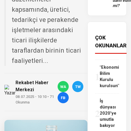
dahil edili
mi?
kapsamında, üretici,
tedarikçi ve perakende
işletmeler arasındaki
ÇOK
ticari ilişkilerde
OKUNANLAR
taraflardan birinin ticari
faaliyetleri...
"Ekonomi
1
Bilim
Kurulu
Rekabet Haber
kurulsun"
WA
TW
Merkezi
08.07.2025 - 10:10 • 71
FB
İş
Okunma
dünyası
2
2020'ye
umutla
bakıyor