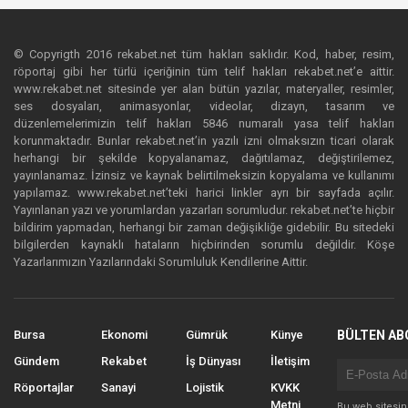
© Copyrigth 2016 rekabet.net tüm hakları saklıdır. Kod, haber, resim,
röportaj gibi her türlü içeriğinin tüm telif hakları rekabet.net’e aittir.
www.rekabet.net sitesinde yer alan bütün yazılar, materyaller, resimler,
ses dosyaları, animasyonlar, videolar, dizayn, tasarım ve
düzenlemelerimizin telif hakları 5846 numaralı yasa telif hakları
korunmaktadır. Bunlar rekabet.net’in yazılı izni olmaksızın ticari olarak
herhangi bir şekilde kopyalanamaz, dağıtılamaz, değiştirilemez,
yayınlanamaz. İzinsiz ve kaynak belirtilmeksizin kopyalama ve kullanımı
yapılamaz. www.rekabet.net’teki harici linkler ayrı bir sayfada açılır.
Yayınlanan yazı ve yorumlardan yazarları sorumludur. rekabet.net’te hiçbir
bildirim yapmadan, herhangi bir zaman değişikliğe gidebilir. Bu sitedeki
bilgilerden kaynaklı hataların hiçbirinden sorumlu değildir. Köşe
Yazarlarımızın Yazılarındaki Sorumluluk Kendilerine Aittir.
Bursa
Ekonomi
Gümrük
Künye
BÜLTEN AB
Gündem
Rekabet
İş Dünyası
İletişim
Röportajlar
Sanayi
Lojistik
KVKK
Metni
Bu web sitesi