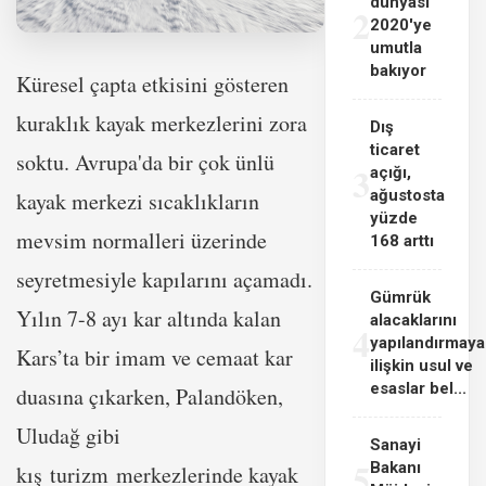
dünyası
2
2020'ye
umutla
bakıyor
Küresel çapta etkisini gösteren
kuraklık kayak merkezlerini zora
Dış
ticaret
soktu. Avrupa'da bir çok ünlü
3
açığı,
ağustosta
kayak merkezi sıcaklıkların
yüzde
mevsim normalleri üzerinde
168 arttı
seyretmesiyle kapılarını açamadı.
Gümrük
Yılın 7-8 ayı kar altında kalan
alacaklarını
4
yapılandırmaya
Kars’ta bir imam ve cemaat kar
ilişkin usul ve
esaslar bel...
duasına çıkarken, Palandöken,
Uludağ gibi
Sanayi
5
Bakanı
kış turizm merkezlerinde kayak