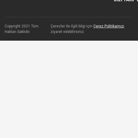
Copyright 2021 Tüm
Çerezler ile ilgili bilgi için
Çerez Politikamızı
Hakları Saklıdır.
ziyaret edebilirsiniz.