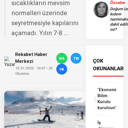
sıcaklıkların mevsim
Özcebe
Doğum iz
normalleri üzerinde
kıdem
tazminatı
seyretmesiyle kapılarını
dahil edili
mi?
açamadı. Yılın 7-8 ...
Rekabet Haber
WA
TW
ÇOK
Merkezi
OKUNANLAR
13.01.2023 - 10:07 • 25
FB
Okunma
"Ekonomi
1
Bilim
Kurulu
kurulsun"
İş