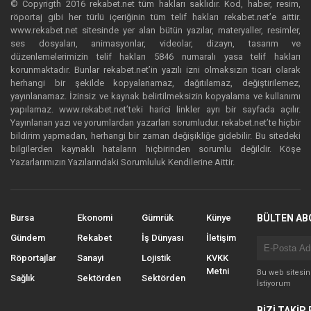
© Copyrigth 2016 rekabet.net tüm hakları saklıdır. Kod, haber, resim,
röportaj gibi her türlü içeriğinin tüm telif hakları rekabet.net’e aittir.
www.rekabet.net sitesinde yer alan bütün yazılar, materyaller, resimler,
ses dosyaları, animasyonlar, videolar, dizayn, tasarım ve
düzenlemelerimizin telif hakları 5846 numaralı yasa telif hakları
korunmaktadır. Bunlar rekabet.net’in yazılı izni olmaksızın ticari olarak
herhangi bir şekilde kopyalanamaz, dağıtılamaz, değiştirilemez,
yayınlanamaz. İzinsiz ve kaynak belirtilmeksizin kopyalama ve kullanımı
yapılamaz. www.rekabet.net’teki harici linkler ayrı bir sayfada açılır.
Yayınlanan yazı ve yorumlardan yazarları sorumludur. rekabet.net’te hiçbir
bildirim yapmadan, herhangi bir zaman değişikliğe gidebilir. Bu sitedeki
bilgilerden kaynaklı hataların hiçbirinden sorumlu değildir. Köşe
Yazarlarımızın Yazılarındaki Sorumluluk Kendilerine Aittir.
Bursa
Ekonomi
Gümrük
Künye
BÜLTEN AB
Gündem
Rekabet
İş Dünyası
İletişim
Röportajlar
Sanayi
Lojistik
KVKK
Metni
Bu web sitesi
Sağlık
Sektörden
Sektörden
İstiyorum
BİZİ TAKİP 