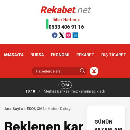
Rekabet
.net
İhbar Hattımız
0533 406 91 16
ANASAYFA
BURSA
EKONOMİ
REKABET
DIŞ TİCARET
24
10:18
/
Merkez Bankası faiz kararını açıkladı
Ana Sayfa
»
EKONOMİ
»
Haber Detayı
GÜNÜN
Beklenen kar
YAZARLARI