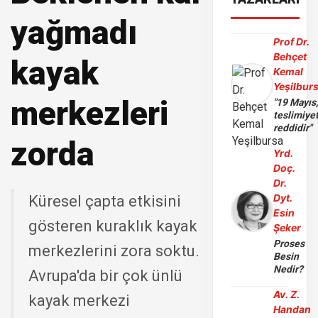
yağmadı
Prof Dr.
Behçet
kayak
Kemal
Yeşilbur
merkezleri
"19 Mayıs
teslimiye
reddidir"
zorda
Yrd.
Doç.
Dr.
Dyt.
Küresel çapta etkisini
Esin
gösteren kuraklık kayak
Şeker
Proses
merkezlerini zora soktu.
Besin
Nedir?
Avrupa'da bir çok ünlü
Av. Z.
kayak merkezi
Handan