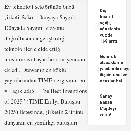
Ev teknoloji sektörünün öncü
Dış
şirketi Beko, ‘Dünyaya Saygılı,
ticaret
3
açığı,
Dünyada Saygın’ vizyonu
ağustosta
yüzde
doğrultusunda geliştirdiği
168 arttı
teknolojilerle elde ettiği
Gümrük
uluslararası başarılara bir yenisini
alacaklarını
4
ekledi. Dünyanın en köklü
yapılandırmaya
ilişkin usul ve
yayınlarından TIME dergisinin bu
esaslar bel...
yıl açıkladığı “The Best Inventions
Sanayi
of 2025” (TIME En İyi Buluşlar
5
Bakanı
Müjdeyi
2025) listesinde, şirketin 2 ürünü
verdi!
dünyanın en yenilikçi buluşları