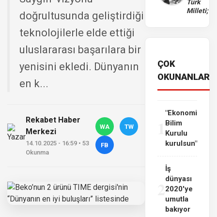
Türk
Milleti;
doğrultusunda geliştirdiği
teknolojilerle elde ettiği
uluslararası başarılara bir
ÇOK
yenisini ekledi. Dünyanın
OKUNANLAR
en k...
"Ekonomi
Rekabet Haber
1
Bilim
WA
TW
Merkezi
Kurulu
kurulsun"
14.10.2025 - 16:59 • 53
FB
Okunma
İş
dünyası
2
2020'ye
umutla
bakıyor