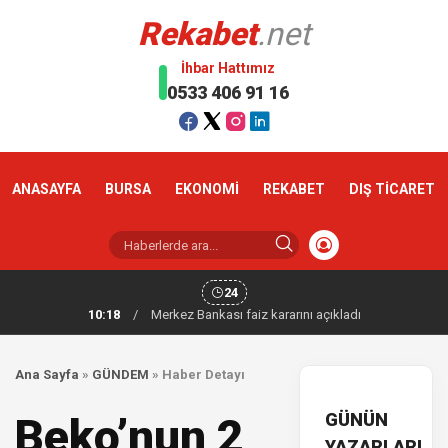
Rekabet
.net
İhbar Hattımız
0533 406 91 16
ANASAYFA
BURSA
EKONOMİ
REKABET
DIŞ TİCARET
24
10:18
/
Merkez Bankası faiz kararını açıkladı
Ana Sayfa
»
GÜNDEM
»
Haber Detayı
GÜNÜN
Beko’nun 2
YAZARLARI