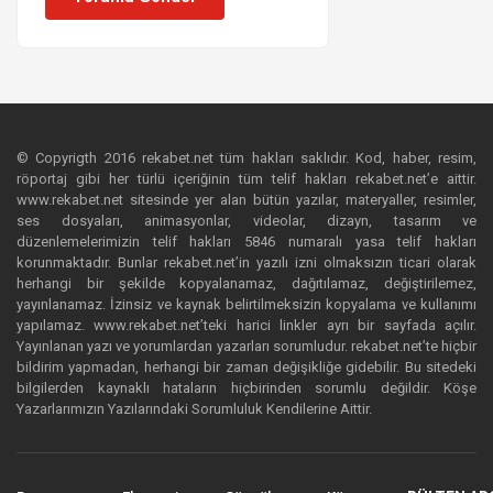
© Copyrigth 2016 rekabet.net tüm hakları saklıdır. Kod, haber, resim,
röportaj gibi her türlü içeriğinin tüm telif hakları rekabet.net’e aittir.
www.rekabet.net sitesinde yer alan bütün yazılar, materyaller, resimler,
ses dosyaları, animasyonlar, videolar, dizayn, tasarım ve
düzenlemelerimizin telif hakları 5846 numaralı yasa telif hakları
korunmaktadır. Bunlar rekabet.net’in yazılı izni olmaksızın ticari olarak
herhangi bir şekilde kopyalanamaz, dağıtılamaz, değiştirilemez,
yayınlanamaz. İzinsiz ve kaynak belirtilmeksizin kopyalama ve kullanımı
yapılamaz. www.rekabet.net’teki harici linkler ayrı bir sayfada açılır.
Yayınlanan yazı ve yorumlardan yazarları sorumludur. rekabet.net’te hiçbir
bildirim yapmadan, herhangi bir zaman değişikliğe gidebilir. Bu sitedeki
bilgilerden kaynaklı hataların hiçbirinden sorumlu değildir. Köşe
Yazarlarımızın Yazılarındaki Sorumluluk Kendilerine Aittir.