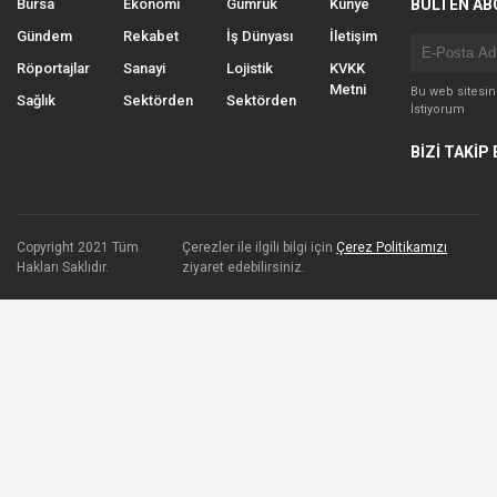
Bursa
Ekonomi
Gümrük
Künye
BÜLTEN AB
Gündem
Rekabet
İş Dünyası
İletişim
Röportajlar
Sanayi
Lojistik
KVKK
Metni
Bu web sitesi
Sağlık
Sektörden
Sektörden
İstiyorum
BİZİ TAKİP 
Copyright 2021 Tüm
Çerezler ile ilgili bilgi için
Çerez Politikamızı
Hakları Saklıdır.
ziyaret edebilirsiniz.