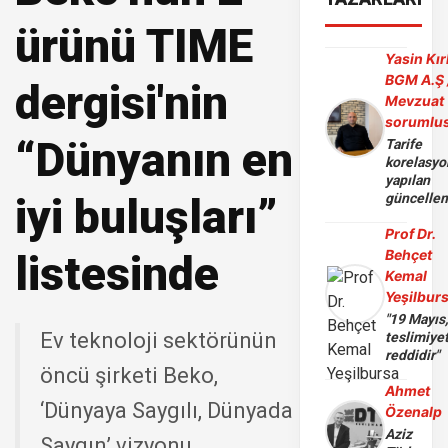
ürünü TIME
Yasin Kır
BGM A.Ş 
dergisi'nin
Mevzuat
sorumlu
“Dünyanın en
Tarife
korelasy
yapılan
iyi buluşları”
güncelle
Prof Dr.
Behçet
listesinde
Kemal
Yeşilbur
"19 Mayıs
Ev teknoloji sektörünün
teslimiye
reddidir"
öncü şirketi Beko,
Ahmet
‘Dünyaya Saygılı, Dünyada
Özenalp
Aziz
Saygın’ vizyonu