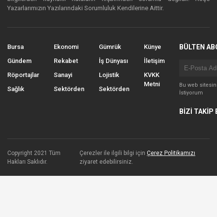
Yazarlarımızın Yazılarındaki Sorumluluk Kendilerine Aittir.
Bursa
Ekonomi
Gümrük
Künye
BÜLTEN AB
Gündem
Rekabet
İş Dünyası
İletişim
Röportajlar
Sanayi
Lojistik
KVKK
Metni
Bu web sitesi
Sağlık
Sektörden
Sektörden
İstiyorum
BİZİ TAKİP 
Copyright 2021 Tüm
Çerezler ile ilgili bilgi için
Çerez Politikamızı
Hakları Saklıdır.
ziyaret edebilirsiniz.