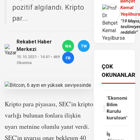
Behçet
pozitif algılandı. Kripto
Kemal
Yeşilbur
par...
"19 Mayıs
teslimiye
reddidir"
Rekabet Haber
WA
TW
Merkezi
15.10.2021 - 14:41 • 469
FB
Okunma
ÇOK
OKUNANLAR
"Ekonomi
Kripto para piyasası, SEC'in kripto
1
Bilim
Kurulu
varlığı bulunan fonlara ilişkin
kurulsun"
uyarı metnine olumlu yanıt verdi.
İş
SEC'in uyarısı onay bekleyen 40