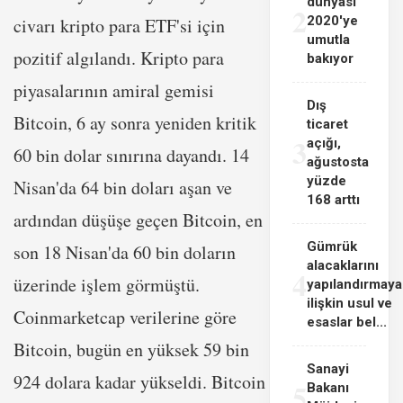
dünyası
2
2020'ye
civarı kripto para ETF'si için
umutla
pozitif algılandı. Kripto para
bakıyor
piyasalarının amiral gemisi
Dış
Bitcoin, 6 ay sonra yeniden kritik
ticaret
3
açığı,
60 bin dolar sınırına dayandı. 14
ağustosta
yüzde
Nisan'da 64 bin doları aşan ve
168 arttı
ardından düşüşe geçen Bitcoin, en
Gümrük
son 18 Nisan'da 60 bin doların
alacaklarını
4
üzerinde işlem görmüştü.
yapılandırmaya
ilişkin usul ve
Coinmarketcap verilerine göre
esaslar bel...
Bitcoin, bugün en yüksek 59 bin
Sanayi
924 dolara kadar yükseldi. Bitcoin
5
Bakanı