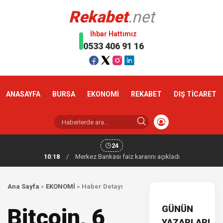
Rekabet
.net
İhbar Hattımız
0533 406 91 16
ANASAYFA
BURSA
EKONOMİ
REKABET
DIŞ TİCARET
24
10:18
/
Merkez Bankası faiz kararını açıkladı
Ana Sayfa
»
EKONOMİ
»
Haber Detayı
GÜNÜN
Bitcoin, 6
YAZARLARI