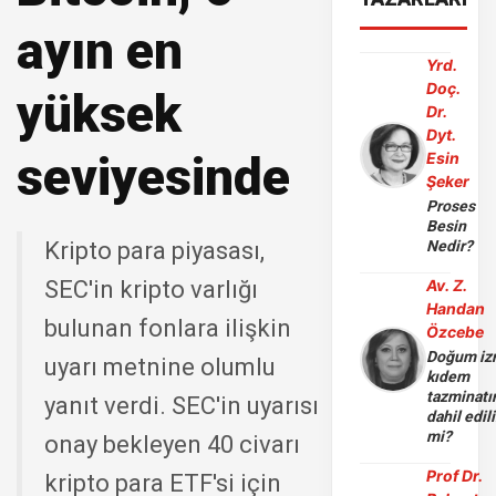
ayın en
Yrd.
Doç.
yüksek
Dr.
Dyt.
seviyesinde
Esin
Şeker
Proses
Besin
Kripto para piyasası,
Nedir?
SEC'in kripto varlığı
Av. Z.
Handan
bulunan fonlara ilişkin
Özcebe
Doğum iz
uyarı metnine olumlu
kıdem
tazminatı
yanıt verdi. SEC'in uyarısı
dahil edili
mi?
onay bekleyen 40 civarı
Prof Dr.
kripto para ETF'si için