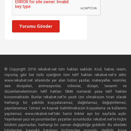
Yorumu Gönder
© Copyrigth 2016 rekabet.net tüm hakları saklıdır. Kod, haber, resim,
röportaj gibi her türlü içeriğinin tüm telif hakları rekabet.net’e aittir.
www.rekabet.net sitesinde yer alan bütün yazılar, materyaller, resimler,
ses dosyaları, animasyonlar, videolar, dizayn, tasarım ve
düzenlemelerimizin telif hakları 5846 numaralı yasa telif hakları
korunmaktadır. Bunlar rekabet.net’in yazılı izni olmaksızın ticari olarak
herhangi bir şekilde kopyalanamaz, dağıtılamaz, değiştirilemez,
yayınlanamaz. İzinsiz ve kaynak belirtilmeksizin kopyalama ve kullanımı
yapılamaz. www.rekabet.net’teki harici linkler ayrı bir sayfada açılır.
Yayınlanan yazı ve yorumlardan yazarları sorumludur. rekabet.net’te hiçbir
bildirim yapmadan, herhangi bir zaman değişikliğe gidebilir. Bu sitedeki
bilgilerden kaynaklı hataların hiçbirinden sorumlu değildir. Köşe