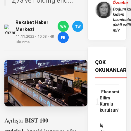
2,73 ve holding end...
Özcebe
Doğum iz
kıdem
tazminatı
Rekabet Haber
dahil edili
WA
TW
Merkezi
mi?
11.11.2022 - 10:08 • 48
FB
Okunma
ÇOK
OKUNANLAR
"Ekonomi
1
Bilim
Kurulu
kurulsun"
BIST 100
Açılışta
İş
endeksi,
önceki kapanışa göre