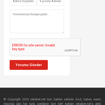
Yorumu Gönder
© Copyrigth 2016 rekabet.net tüm hakları saklıdır. Kod, haber, resim,
röportaj gibi her türlü içeriğinin tüm telif hakları rekabet.net’e aittir.