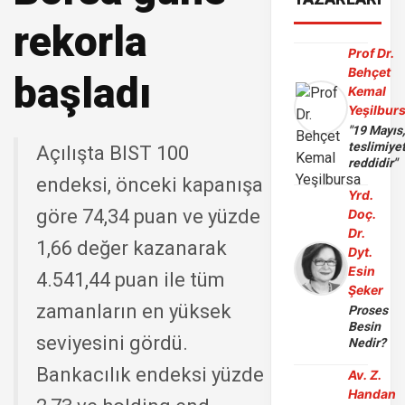
rekorla
Prof Dr.
Behçet
başladı
Kemal
Yeşilbur
"19 Mayıs
teslimiye
Açılışta BIST 100
reddidir"
endeksi, önceki kapanışa
Yrd.
göre 74,34 puan ve yüzde
Doç.
Dr.
1,66 değer kazanarak
Dyt.
Esin
4.541,44 puan ile tüm
Şeker
zamanların en yüksek
Proses
Besin
seviyesini gördü.
Nedir?
Bankacılık endeksi yüzde
Av. Z.
Handan