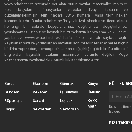
www.rekabet.net sitesinde yer alan bütün yazılar, materyaller, resimler,
ses dosyaları, animasyonlar, videolar, dizayn, tasarım ve
düzenlemelerimizin telif hakları 5846 numaralı yasa telif hakları
korunmaktadır. Bunlar rekabet.net’in yazılı izni olmaksızın ticari olarak
herhangi bir şekilde kopyalanamaz, dağıtılamaz, değiştirilemez,
yayınlanamaz. İzinsiz ve kaynak belirtilmeksizin kopyalama ve kullanımı
yapılamaz. www.rekabet.net’teki harici linkler ayrı bir sayfada açılır.
Yayınlanan yazı ve yorumlardan yazarları sorumludur. rekabet.net’te hiçbir
bildirim yapmadan, herhangi bir zaman değişikliğe gidebilir. Bu sitedeki
bilgilerden kaynaklı hataların hiçbirinden sorumlu değildir. Köşe
Yazarlarımızın Yazılarındaki Sorumluluk Kendilerine Aittir.
Bursa
Ekonomi
Gümrük
Künye
BÜLTEN AB
Gündem
Rekabet
İş Dünyası
İletişim
Röportajlar
Sanayi
Lojistik
KVKK
Metni
Bu web sitesi
Sağlık
Sektörden
Sektörden
İstiyorum
BİZİ TAKİP 