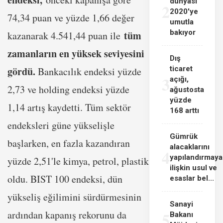
dünyası
2
2020'ye
74,34 puan ve yüzde 1,66 değer
umutla
bakıyor
tüm
kazanarak 4.541,44 puan ile
zamanların en yüksek seviyesini
Dış
gördü.
ticaret
Bankacılık endeksi yüzde
3
açığı,
2,73 ve holding endeksi yüzde
ağustosta
yüzde
1,14 artış kaydetti. Tüm sektör
168 arttı
endeksleri güne yükselişle
Gümrük
başlarken, en fazla kazandıran
alacaklarını
4
yapılandırmaya
yüzde 2,51'le kimya, petrol, plastik
ilişkin usul ve
oldu. BIST 100 endeksi, dün
esaslar bel...
yükseliş eğilimini sürdürmesinin
Sanayi
ardından kapanış rekorunu da
5
Bakanı