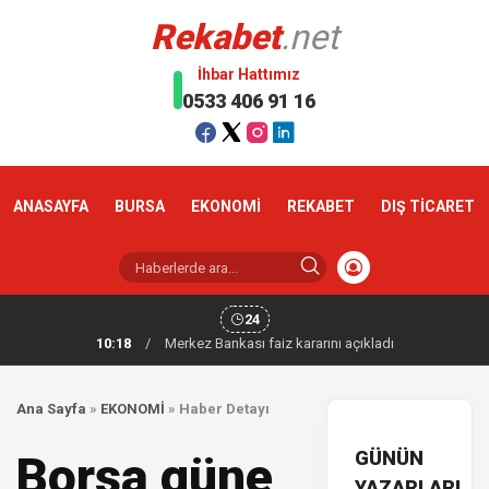
Rekabet
.net
İhbar Hattımız
0533 406 91 16
ANASAYFA
BURSA
EKONOMİ
REKABET
DIŞ TİCARET
24
10:18
/
Merkez Bankası faiz kararını açıkladı
Ana Sayfa
»
EKONOMİ
»
Haber Detayı
GÜNÜN
Borsa güne
YAZARLARI