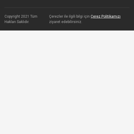
Copyright 2021 Tüm
Çerezler ile ilgili bilgi için
Çerez Politikamızı
Hakları Saklıdır.
ziyaret edebilirsiniz.