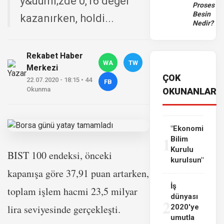
y&uuml;zde 0,16 değer
Proses
Besin
kazanırken, holdi...
Nedir?
Rekabet Haber
WA
TW
Merkezi
ÇOK
22.07.2020 - 18:15 • 44
FB
Okunma
OKUNANLAR
"Ekonomi
1
Bilim
Kurulu
BIST 100 endeksi, önceki
kurulsun"
kapanışa göre 37,91 puan artarken,
İş
toplam işlem hacmi 23,5 milyar
dünyası
2
lira seviyesinde gerçekleşti.
2020'ye
umutla