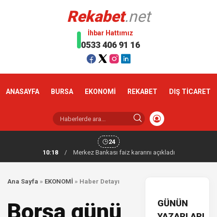
Rekabet
.net
İhbar Hattımız
0533 406 91 16
ANASAYFA
BURSA
EKONOMİ
REKABET
DIŞ TİCARET
24
10:18
/
Merkez Bankası faiz kararını açıkladı
Ana Sayfa
»
EKONOMİ
»
Haber Detayı
GÜNÜN
Borsa günü
YAZARLARI