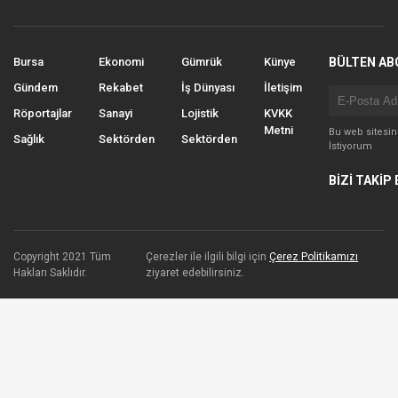
Bursa
Ekonomi
Gümrük
Künye
BÜLTEN AB
Gündem
Rekabet
İş Dünyası
İletişim
Röportajlar
Sanayi
Lojistik
KVKK
Metni
Bu web sitesi
Sağlık
Sektörden
Sektörden
İstiyorum
BİZİ TAKİP 
Copyright 2021 Tüm
Çerezler ile ilgili bilgi için
Çerez Politikamızı
Hakları Saklıdır.
ziyaret edebilirsiniz.