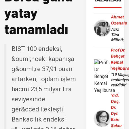
yatay
Ahmet
Özenalp
tamamladı
Aziz
Türk
Milleti;
BIST 100 endeksi,
Prof Dr.
Behçet
&ouml;nceki kapanışa
Kemal
g&ouml;re 37,91 puan
Yeşilbur
"19 Mayıs
artarken, toplam işlem
teslimiye
reddidir"
hacmi 23,5 milyar lira
Yrd.
seviyesinde
Doç.
Dr.
ger&ccedil;ekleşti.
Dyt.
Bankacılık endeksi
Esin
Şeker