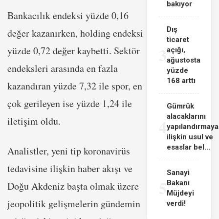
bakıyor
Bankacılık endeksi yüzde 0,16
Dış
değer kazanırken, holding endeksi
ticaret
3
yüzde 0,72 değer kaybetti. Sektör
açığı,
ağustosta
endeksleri arasında en fazla
yüzde
168 arttı
kazandıran yüzde 7,32 ile spor, en
çok gerileyen ise yüzde 1,24 ile
Gümrük
alacaklarını
iletişim oldu.
4
yapılandırmaya
ilişkin usul ve
esaslar bel...
Analistler, yeni tip koronavirüs
tedavisine ilişkin haber akışı ve
Sanayi
5
Bakanı
Doğu Akdeniz başta olmak üzere
Müjdeyi
jeopolitik gelişmelerin gündemin
verdi!