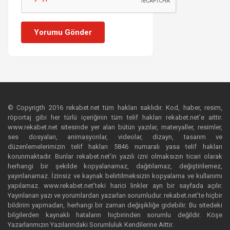
Yorumu Gönder
© Copyrigth 2016 rekabet.net tüm hakları saklıdır. Kod, haber, resim,
röportaj gibi her türlü içeriğinin tüm telif hakları rekabet.net’e aittir.
www.rekabet.net sitesinde yer alan bütün yazılar, materyaller, resimler,
ses dosyaları, animasyonlar, videolar, dizayn, tasarım ve
düzenlemelerimizin telif hakları 5846 numaralı yasa telif hakları
korunmaktadır. Bunlar rekabet.net’in yazılı izni olmaksızın ticari olarak
herhangi bir şekilde kopyalanamaz, dağıtılamaz, değiştirilemez,
yayınlanamaz. İzinsiz ve kaynak belirtilmeksizin kopyalama ve kullanımı
yapılamaz. www.rekabet.net’teki harici linkler ayrı bir sayfada açılır.
Yayınlanan yazı ve yorumlardan yazarları sorumludur. rekabet.net’te hiçbir
bildirim yapmadan, herhangi bir zaman değişikliğe gidebilir. Bu sitedeki
bilgilerden kaynaklı hataların hiçbirinden sorumlu değildir. Köşe
Yazarlarımızın Yazılarındaki Sorumluluk Kendilerine Aittir.