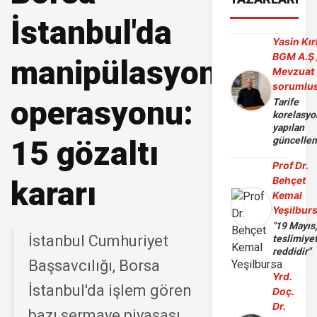
İstanbul'da
Yasin Kır
BGM A.Ş 
manipülasyon
Mevzuat
sorumlu
operasyonu:
Tarife
korelasy
yapılan
15 gözaltı
güncelle
Prof Dr.
Behçet
kararı
Kemal
Yeşilbur
"19 Mayıs
İstanbul Cumhuriyet
teslimiye
reddidir"
Başsavcılığı, Borsa
Yrd.
İstanbul'da işlem gören
Doç.
Dr.
bazı sermaye piyasası