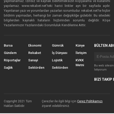
yayınlanamaz. İzinsiz ve kaynak belirtilmeksizin kopyalama ve kullanımı
yapılamaz. www.rekabet.net’teki harici linkler ayrı bir sayfada açılır.
Yayınlanan yazı ve yorumlardan yazarları sorumludur. rekabet.net’te hiçbir
bildirim yapmadan, herhangi bir zaman değişikliğe gidebilir. Bu sitedeki
bilgilerden kaynaklı hataların hiçbirinden sorumlu değildir. Köşe
Yazarlarımızın Yazılarındaki Sorumluluk Kendilerine Aittir.
Bursa
Ekonomi
Gümrük
Künye
BÜLTEN AB
Gündem
Rekabet
İş Dünyası
İletişim
Röportajlar
Sanayi
Lojistik
KVKK
Metni
Bu web sitesi
Sağlık
Sektörden
Sektörden
İstiyorum
BİZİ TAKİP 
Copyright 2021 Tüm
Çerezler ile ilgili bilgi için
Çerez Politikamızı
Hakları Saklıdır.
ziyaret edebilirsiniz.