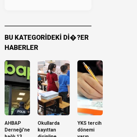
BU KATEGORİDEKİ Dİ�?ER
HABERLER
AHBAP
Okullarda
YKS tercih
Derneği'ne
kayıttan
dönemi
bağlı 13
disipline
yarın