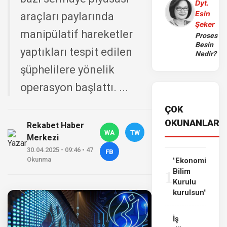
Dyt.
Esin
araçları paylarında
Şeker
manipülatif hareketler
Proses
Besin
yaptıkları tespit edilen
Nedir?
şüphelilere yönelik
operasyon başlattı. ...
ÇOK
OKUNANLAR
Rekabet Haber
WA
TW
Merkezi
30.04.2025 - 09:46 • 47
FB
Okunma
"Ekonomi
1
Bilim
Kurulu
kurulsun"
İş