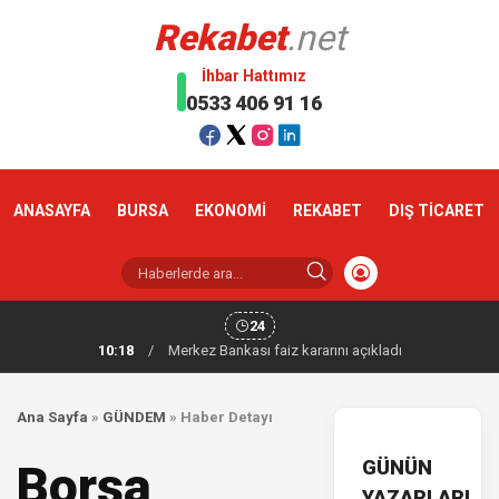
Rekabet
.net
İhbar Hattımız
0533 406 91 16
ANASAYFA
BURSA
EKONOMİ
REKABET
DIŞ TİCARET
24
10:18
/
Merkez Bankası faiz kararını açıkladı
Ana Sayfa
»
GÜNDEM
»
Haber Detayı
GÜNÜN
Borsa
YAZARLARI