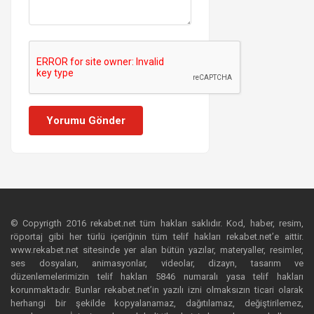
Yorumu Gönder
© Copyrigth 2016 rekabet.net tüm hakları saklıdır. Kod, haber, resim,
röportaj gibi her türlü içeriğinin tüm telif hakları rekabet.net’e aittir.
www.rekabet.net sitesinde yer alan bütün yazılar, materyaller, resimler,
ses dosyaları, animasyonlar, videolar, dizayn, tasarım ve
düzenlemelerimizin telif hakları 5846 numaralı yasa telif hakları
korunmaktadır. Bunlar rekabet.net’in yazılı izni olmaksızın ticari olarak
herhangi bir şekilde kopyalanamaz, dağıtılamaz, değiştirilemez,