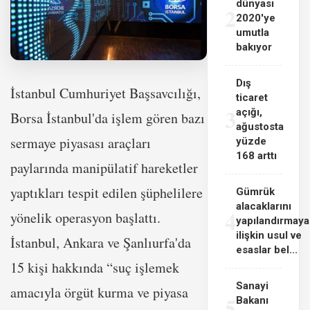
dünyası
2
2020'ye
umutla
bakıyor
Dış
İstanbul Cumhuriyet Başsavcılığı,
ticaret
3
açığı,
Borsa İstanbul'da işlem gören bazı
ağustosta
sermaye piyasası araçları
yüzde
168 arttı
paylarında manipülatif hareketler
yaptıkları tespit edilen şüphelilere
Gümrük
alacaklarını
4
yönelik operasyon başlattı.
yapılandırmaya
ilişkin usul ve
İstanbul, Ankara ve Şanlıurfa'da
esaslar bel...
15 kişi hakkında “suç işlemek
Sanayi
amacıyla örgüt kurma ve piyasa
5
Bakanı