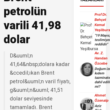
petrolün
Prof Dr.
Behçet
varili 41,98
Kemal
Yeşilbur
dolar
"19 Mayıs
teslimiye
reddidir"
Av. Z.
D&uuml;n
Handan
41,64&nbsp;dolara kadar
Özcebe
Doğum iz
&ccedil;ıkan Brent
kıdem
tazminatı
petrol&uuml;n varil fiyatı,
dahil edili
mi?
g&uuml;n&uuml; 41,51
Ahmet
dolar seviyesinde
Özenalp
Aziz
tamamladı. Brent