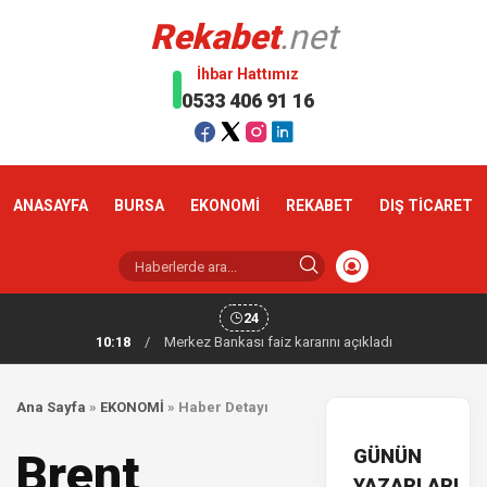
Rekabet
.net
İhbar Hattımız
0533 406 91 16
ANASAYFA
BURSA
EKONOMİ
REKABET
DIŞ TİCARET
24
10:18
/
Merkez Bankası faiz kararını açıkladı
Ana Sayfa
»
EKONOMİ
»
Haber Detayı
GÜNÜN
Brent
YAZARLARI