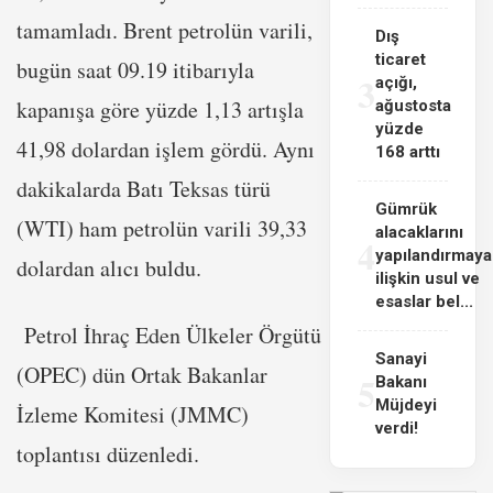
tamamladı. Brent petrolün varili,
Dış
ticaret
bugün saat 09.19 itibarıyla
3
açığı,
kapanışa göre yüzde 1,13 artışla
ağustosta
yüzde
41,98 dolardan işlem gördü. Aynı
168 arttı
dakikalarda Batı Teksas türü
Gümrük
(WTI) ham petrolün varili 39,33
alacaklarını
4
yapılandırmaya
dolardan alıcı buldu.
ilişkin usul ve
esaslar bel...
Petrol İhraç Eden Ülkeler Örgütü
Sanayi
(OPEC) dün Ortak Bakanlar
5
Bakanı
Müjdeyi
İzleme Komitesi (JMMC)
verdi!
toplantısı düzenledi.