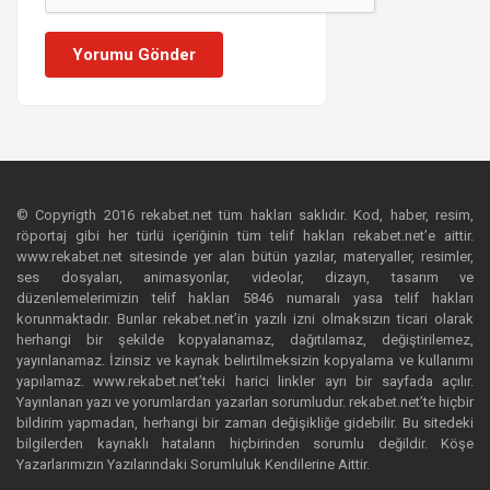
Yorumu Gönder
© Copyrigth 2016 rekabet.net tüm hakları saklıdır. Kod, haber, resim,
röportaj gibi her türlü içeriğinin tüm telif hakları rekabet.net’e aittir.
www.rekabet.net sitesinde yer alan bütün yazılar, materyaller, resimler,
ses dosyaları, animasyonlar, videolar, dizayn, tasarım ve
düzenlemelerimizin telif hakları 5846 numaralı yasa telif hakları
korunmaktadır. Bunlar rekabet.net’in yazılı izni olmaksızın ticari olarak
herhangi bir şekilde kopyalanamaz, dağıtılamaz, değiştirilemez,
yayınlanamaz. İzinsiz ve kaynak belirtilmeksizin kopyalama ve kullanımı
yapılamaz. www.rekabet.net’teki harici linkler ayrı bir sayfada açılır.
Yayınlanan yazı ve yorumlardan yazarları sorumludur. rekabet.net’te hiçbir
bildirim yapmadan, herhangi bir zaman değişikliğe gidebilir. Bu sitedeki
bilgilerden kaynaklı hataların hiçbirinden sorumlu değildir. Köşe
Yazarlarımızın Yazılarındaki Sorumluluk Kendilerine Aittir.