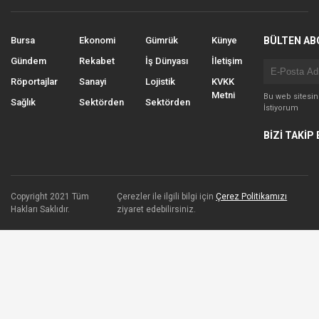
Bursa
Ekonomi
Gümrük
Künye
BÜLTEN AB
Gündem
Rekabet
İş Dünyası
İletişim
Röportajlar
Sanayi
Lojistik
KVKK
Metni
Bu web sitesi
Sağlık
Sektörden
Sektörden
İstiyorum
BİZİ TAKİP 
Copyright 2021 Tüm
Çerezler ile ilgili bilgi için
Çerez Politikamızı
Hakları Saklıdır.
ziyaret edebilirsiniz.