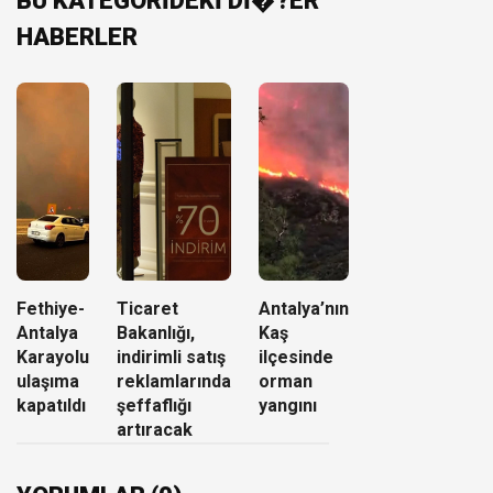
BU KATEGORİDEKİ Dİ�?ER
HABERLER
Fethiye-
Ticaret
Antalya’nın
Antalya
Bakanlığı,
Kaş
Karayolu
indirimli satış
ilçesinde
ulaşıma
reklamlarında
orman
kapatıldı
şeffaflığı
yangını
artıracak