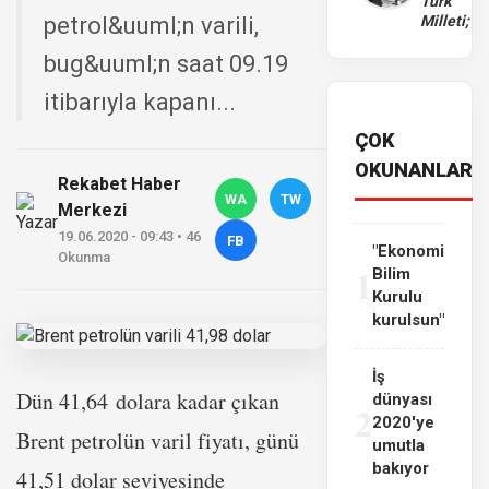
Türk
petrol&uuml;n varili,
Milleti;
bug&uuml;n saat 09.19
itibarıyla kapanı...
ÇOK
OKUNANLAR
Rekabet Haber
WA
TW
Merkezi
19.06.2020 - 09:43 • 46
FB
"Ekonomi
Okunma
1
Bilim
Kurulu
kurulsun"
İş
Dün 41,64 dolara kadar çıkan
dünyası
2
2020'ye
Brent petrolün varil fiyatı, günü
umutla
bakıyor
41,51 dolar seviyesinde