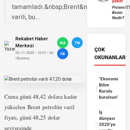
Şeker
tamamladı.&nbsp;Brent&nbsp;petrol&uum
Proses
Besin
varili, bu...
Nedir?
Rekabet Haber
WA
TW
Merkezi
ÇOK
30.11.2020 - 10:07 • 62
FB
OKUNANLAR
Okunma
"Ekonomi
1
Bilim
Kurulu
Cuma günü 48,42 dolara kadar
kurulsun"
yükselen Brent petrolün varil
İş
fiyatı, günü 48,25 dolar
dünyası
2
2020'ye
seviyesinde