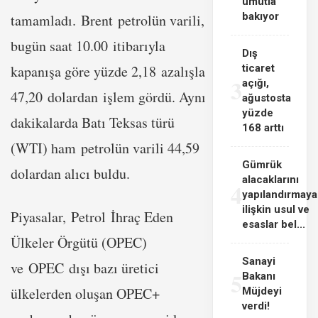
umutla
bakıyor
tamamladı. Brent petrolün varili,
bugün saat 10.00 itibarıyla
Dış
kapanışa göre yüzde 2,18 azalışla
ticaret
3
açığı,
47,20 dolardan işlem gördü. Aynı
ağustosta
yüzde
dakikalarda Batı Teksas türü
168 arttı
(WTI) ham petrolün varili 44,59
Gümrük
dolardan alıcı buldu.
alacaklarını
4
yapılandırmaya
ilişkin usul ve
Piyasalar, Petrol İhraç Eden
esaslar bel...
Ülkeler Örgütü (OPEC)
Sanayi
ve OPEC dışı bazı üretici
5
Bakanı
ülkelerden oluşan OPEC+
Müjdeyi
verdi!