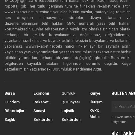
© Copyrigth 2016 rekabet.net tüm hakları saklıdır. Kod, haber, resim,
röportaj gibi her türlü içeriğinin tüm telif hakları rekabet.net’e aittir.
www.rekabet.net sitesinde yer alan bütün yazılar, materyaller, resimler,
ses dosyaları, animasyonlar, videolar, dizayn, tasarım ve
düzenlemelerimizin telif hakları 5846 numaralı yasa telif hakları
korunmaktadır. Bunlar rekabet.net’in yazılı izni olmaksızın ticari olarak
herhangi bir şekilde kopyalanamaz, dağıtılamaz, değiştirilemez,
yayınlanamaz. İzinsiz ve kaynak belirtilmeksizin kopyalama ve kullanımı
yapılamaz. www.rekabet.net’teki harici linkler ayrı bir sayfada açılır.
Yayınlanan yazı ve yorumlardan yazarları sorumludur. rekabet.net’te hiçbir
bildirim yapmadan, herhangi bir zaman değişikliğe gidebilir. Bu sitedeki
bilgilerden kaynaklı hataların hiçbirinden sorumlu değildir. Köşe
Yazarlarımızın Yazılarındaki Sorumluluk Kendilerine Aittir.
Bursa
Ekonomi
Gümrük
Künye
BÜLTEN AB
Gündem
Rekabet
İş Dünyası
İletişim
Röportajlar
Sanayi
Lojistik
KVKK
Metni
Bu web sitesi
Sağlık
Sektörden
Sektörden
İstiyorum
BİZİ TAKİP 