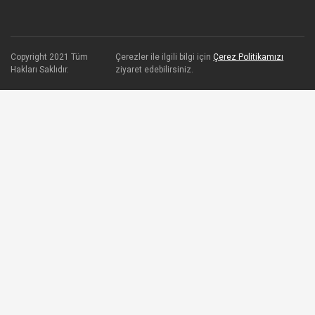
Copyright 2021 Tüm
Çerezler ile ilgili bilgi için
Çerez Politikamızı
Hakları Saklıdır.
ziyaret edebilirsiniz.