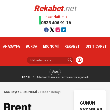
Rekabet
.net
İhbar Hattımız
0533 406 91 16
ANASAYFA
BURSA
EKONOMİ
REKABET
DIŞ TİCARET
24
10:18
/
Merkez Bankası faiz kararını açıkladı
Ana Sayfa
»
EKONOMİ
»
Haber Detayı
GÜNÜN
Brent
YAZARLARI