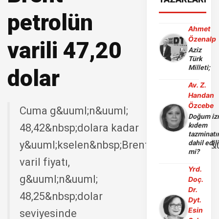
petrolün
Ahmet
Özenalp
varili 47,20
Aziz
Türk
Milleti;
dolar
Av. Z.
Handan
Özcebe
Cuma g&uuml;n&uuml;
Doğum iz
kıdem
48,42&nbsp;dolara kadar
tazminatı
y&uuml;kselen&nbsp;Brent&nbsp;petrol&
dahil edili
mi?
varil fiyatı,
Yrd.
g&uuml;n&uuml;
Doç.
Dr.
48,25&nbsp;dolar
Dyt.
Esin
seviyesinde