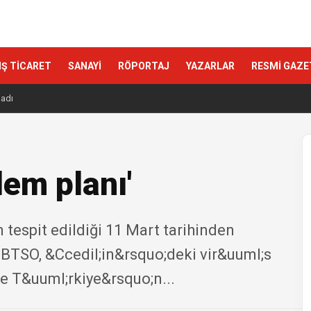
IŞ TİCARET
SANAYİ
RÖPORTAJ
YAZARLAR
RESMİ GAZE
ladı
lem planı'
 tespit edildiği 11 Mart tarihinden
BTSO, &Ccedil;in&rsquo;deki vir&uuml;s
te T&uuml;rkiye&rsquo;n...