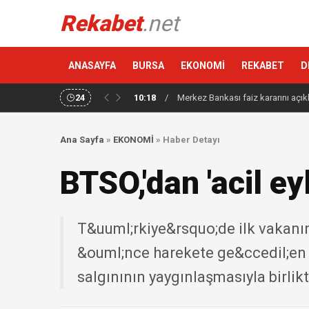
Rekabet
.net
ANASAYFA
BURSA
EKONOMİ
REKABET
D
24
10:18
/
Merkez Bankası faiz kararını açık
Ana Sayfa
»
EKONOMİ
»
Haber Detayı
BTSO,'dan 'acil ey
T&uuml;rkiye&rsquo;de ilk vakanın
&ouml;nce harekete ge&ccedil;en 
salgınının yaygınlaşmasıyla birlik