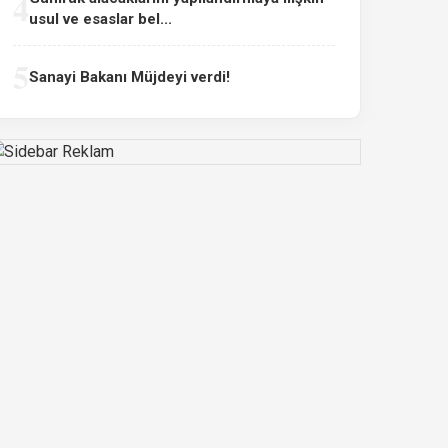
4
usul ve esaslar bel...
5
Sanayi Bakanı Müjdeyi verdi!