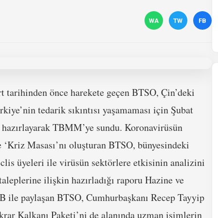
WA
TW
FB
art tarihinden önce harekete geçen BTSO, Çin’deki
ürkiye’nin tedarik sıkıntısı yaşamaması için Şubat
nu hazırlayarak TBMM’ye sundu. Koronavirüsün
de ‘Kriz Masası’nı oluşturan BTSO, bünyesindeki
is üyeleri ile virüsün sektörlere etkisinin analizini
 taleplerine ilişkin hazırladığı raporu Hazine ve
BB ile paylaşan BTSO, Cumhurbaşkanı Recep Tayyip
krar Kalkanı Paketi’ni de alanında uzman isimlerin