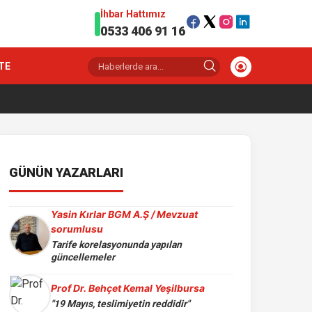
İhbar Hattımız
0533 406 91 16
TE
GÜNÜN YAZARLARI
Yasin Kırlar BGM A.Ş / Mevzuat
sorumlusu
Tarife korelasyonunda yapılan
güncellemeler
Prof Dr. Behçet Kemal Yeşilbursa
"19 Mayıs, teslimiyetin reddidir"