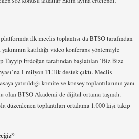
ken söz konusu aidatlar Ekim ayına ertelendi.
e platformda ilk meclis toplantısı da BTSO tarafından
 yakınının katıldığı video konferans yöntemiyle
 Tayyip Erdoğan tarafından başlatılan ‘Biz Bize
ası’na 1 milyon TL’lik destek çıktı. Meclis
masaya yatırıldığı komite ve konsey toplantılarının yanı
rmu olan BTSO Akademi de dijital ortama taşındı.
düzenlenen toplantıları ortalama 1.000 kişi takip
ceğiz”