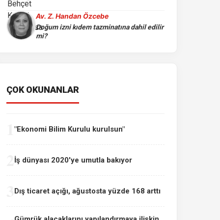
Av. Z. Handan Özcebe
Doğum izni kıdem tazminatına dahil edilir
mi?
ÇOK OKUNANLAR
1
"Ekonomi Bilim Kurulu kurulsun"
2
İş dünyası 2020'ye umutla bakıyor
3
Dış ticaret açığı, ağustosta yüzde 168 arttı
Gümrük alacaklarını yapılandırmaya ilişkin