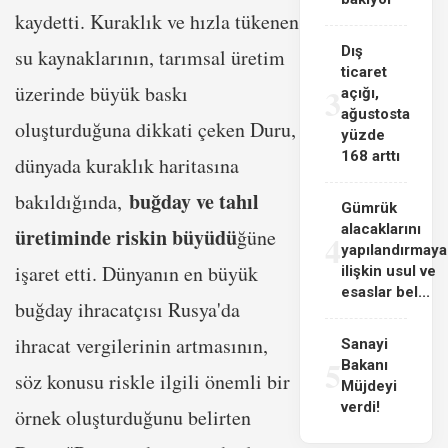
kaydetti. Kuraklık ve hızla tükenen
Dış
su kaynaklarının, tarımsal üretim
ticaret
üzerinde büyük baskı
3
açığı,
ağustosta
oluşturduğuna dikkati çeken Duru,
yüzde
168 arttı
dünyada kuraklık haritasına
buğday ve tahıl
bakıldığında,
Gümrük
alacaklarını
üretiminde riskin büyüdü
ğüne
4
yapılandırmaya
işaret etti. Dünyanın en büyük
ilişkin usul ve
esaslar bel...
buğday ihracatçısı Rusya'da
ihracat vergilerinin artmasının,
Sanayi
5
Bakanı
söz konusu riskle ilgili önemli bir
Müjdeyi
verdi!
örnek oluşturduğunu belirten