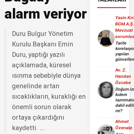
alarm veriyor
Yasin Kır
BGM A.Ş 
Mevzuat
Duru Bulgur Yönetim
sorumlu
Kurulu Başkanı Emin
Tarife
korelasy
Duru, yaptığı yazılı
yapılan
güncelle
açıklamada, küresel
Av. Z.
ısınma sebebiyle dünya
Handan
Özcebe
genelinde artan
Doğum iz
kıdem
sıcaklıkların, kuraklığı en
tazminatı
dahil edili
önemli sorun olarak
mi?
ortaya çıkardığını
Ahmet
kaydetti. ...
Özenalp