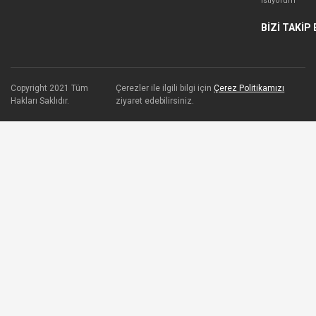
İstiyorum
BİZİ TAKİP 
Copyright 2021 Tüm
Çerezler ile ilgili bilgi için
Çerez Politikamızı
Hakları Saklıdır.
ziyaret edebilirsiniz.