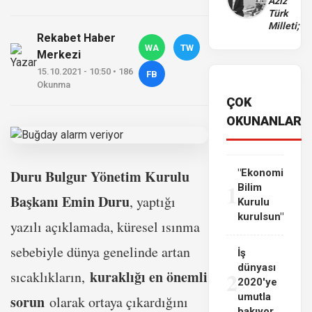
Aziz
Türk
Milleti;
Rekabet Haber
WA
TW
Merkezi
15.10.2021 - 10:50 • 186
FB
Okunma
ÇOK
OKUNANLAR
Duru Bulgur Yönetim Kurulu
"Ekonomi
1
Bilim
Başkanı Emin Duru
, yaptığı
Kurulu
kurulsun"
yazılı açıklamada, küresel ısınma
sebebiyle dünya genelinde artan
İş
dünyası
2
kuraklığı en önemli
sıcaklıkların,
2020'ye
umutla
sorun
olarak ortaya çıkardığını
bakıyor