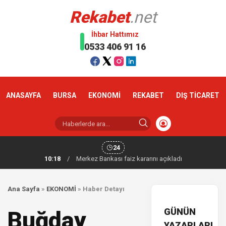
Rekabet
.net
İhbar Hattımız
0533 406 91 16
ANASAYFA
BURSA
EKONOMİ
REKABET
DIŞ TİCARET
24
10:18
/
Merkez Bankası faiz kararını açıkladı
Ana Sayfa
»
EKONOMİ
»
Haber Detayı
GÜNÜN
Buğday
YAZARLARI