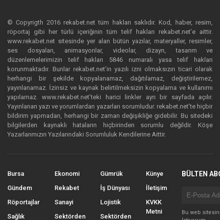
© Copyrigth 2016 rekabet.net tüm hakları saklıdır. Kod, haber, resim,
röportaj gibi her türlü içeriğinin tüm telif hakları rekabet.net’e aittir.
www.rekabet.net sitesinde yer alan bütün yazılar, materyaller, resimler,
ses dosyaları, animasyonlar, videolar, dizayn, tasarım ve
düzenlemelerimizin telif hakları 5846 numaralı yasa telif hakları
korunmaktadır. Bunlar rekabet.net’in yazılı izni olmaksızın ticari olarak
herhangi bir şekilde kopyalanamaz, dağıtılamaz, değiştirilemez,
yayınlanamaz. İzinsiz ve kaynak belirtilmeksizin kopyalama ve kullanımı
yapılamaz. www.rekabet.net’teki harici linkler ayrı bir sayfada açılır.
Yayınlanan yazı ve yorumlardan yazarları sorumludur. rekabet.net’te hiçbir
bildirim yapmadan, herhangi bir zaman değişikliğe gidebilir. Bu sitedeki
bilgilerden kaynaklı hataların hiçbirinden sorumlu değildir. Köşe
Yazarlarımızın Yazılarındaki Sorumluluk Kendilerine Aittir.
Bursa
Ekonomi
Gümrük
Künye
BÜLTEN AB
Gündem
Rekabet
İş Dünyası
İletişim
Röportajlar
Sanayi
Lojistik
KVKK
Metni
Bu web sitesi
Sağlık
Sektörden
Sektörden