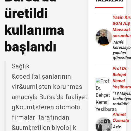
üretildi
Yasin Kır
BGM A.Ş 
kullanıma
Mevzuat
sorumlu
başlandı
Tarife
korelasy
yapılan
güncelle
Sağlık
Prof Dr.
Behçet
&ccedil;alışanlarının
Kemal
vir&uuml;sten korunması
Yeşilbur
"19 Mayıs
amacıyla Bursa'da faaliyet
teslimiye
reddidir"
g&ouml;steren otomobil
Ahmet
firmaları tarafından
Özenalp
&uuml;retilen biyolojik
Aziz