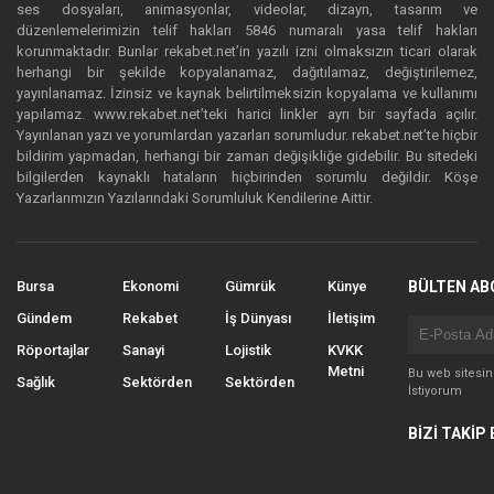
ses dosyaları, animasyonlar, videolar, dizayn, tasarım ve
düzenlemelerimizin telif hakları 5846 numaralı yasa telif hakları
korunmaktadır. Bunlar rekabet.net’in yazılı izni olmaksızın ticari olarak
herhangi bir şekilde kopyalanamaz, dağıtılamaz, değiştirilemez,
yayınlanamaz. İzinsiz ve kaynak belirtilmeksizin kopyalama ve kullanımı
yapılamaz. www.rekabet.net’teki harici linkler ayrı bir sayfada açılır.
Yayınlanan yazı ve yorumlardan yazarları sorumludur. rekabet.net’te hiçbir
bildirim yapmadan, herhangi bir zaman değişikliğe gidebilir. Bu sitedeki
bilgilerden kaynaklı hataların hiçbirinden sorumlu değildir. Köşe
Yazarlarımızın Yazılarındaki Sorumluluk Kendilerine Aittir.
Bursa
Ekonomi
Gümrük
Künye
BÜLTEN AB
Gündem
Rekabet
İş Dünyası
İletişim
Röportajlar
Sanayi
Lojistik
KVKK
Metni
Bu web sitesi
Sağlık
Sektörden
Sektörden
İstiyorum
BİZİ TAKİP 