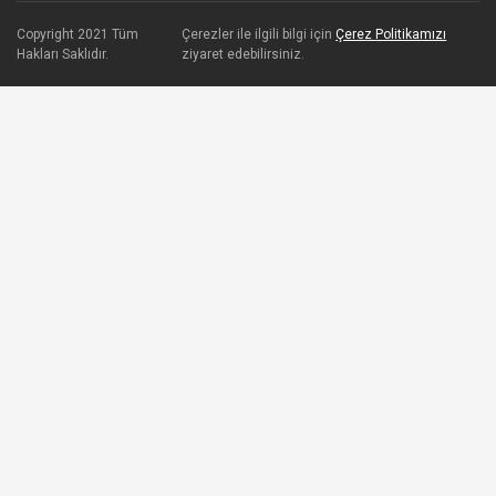
Copyright 2021 Tüm
Çerezler ile ilgili bilgi için
Çerez Politikamızı
Hakları Saklıdır.
ziyaret edebilirsiniz.