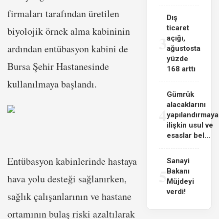
firmaları tarafından üretilen
Dış
ticaret
biyolojik örnek alma kabininin
3
açığı,
ardından entübasyon kabini de
ağustosta
yüzde
Bursa Şehir Hastanesinde
168 arttı
kullanılmaya başlandı.
Gümrük
alacaklarını
4
yapılandırmaya
ilişkin usul ve
esaslar bel...
Entübasyon kabinlerinde hastaya
Sanayi
5
Bakanı
hava yolu desteği sağlanırken,
Müjdeyi
verdi!
sağlık çalışanlarının ve hastane
ortamının bulaş riski azaltılarak