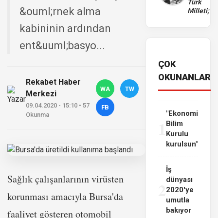
Türk
&ouml;rnek alma
Milleti;
kabininin ardından
ent&uuml;basyo...
ÇOK
OKUNANLAR
Rekabet Haber
WA
TW
Merkezi
09.04.2020 - 15:10 • 57
FB
"Ekonomi
Okunma
1
Bilim
Kurulu
kurulsun"
İş
Sağlık çalışanlarının virüsten
dünyası
2
2020'ye
korunması amacıyla Bursa'da
umutla
bakıyor
faaliyet gösteren otomobil