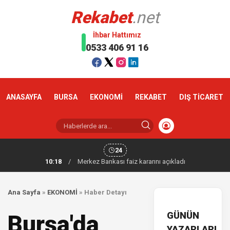
Rekabet
.net
İhbar Hattımız
0533 406 91 16
ANASAYFA
BURSA
EKONOMİ
REKABET
DIŞ TİCARET
24
10:18
/
Merkez Bankası faiz kararını açıkladı
Ana Sayfa
»
EKONOMİ
»
Haber Detayı
GÜNÜN
Bursa'da
YAZARLARI