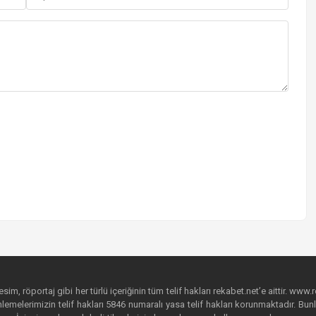
im, röportaj gibi her türlü içeriğinin tüm telif hakları rekabet.net’e aittir. www.r
emelerimizin telif hakları 5846 numaralı yasa telif hakları korunmaktadır. Bunlar