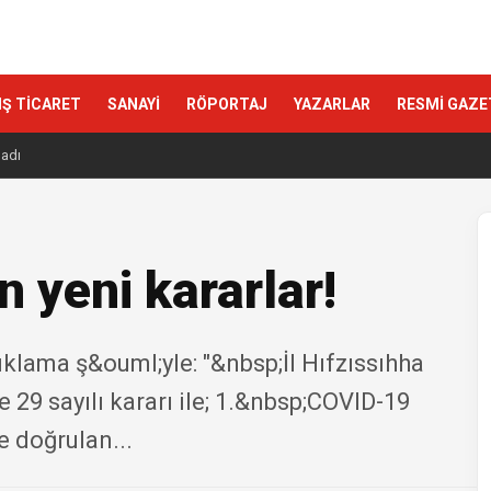
IŞ TİCARET
SANAYİ
RÖPORTAJ
YAZARLAR
RESMİ GAZE
ladı
n yeni kararlar!
;ıklama ş&ouml;yle: "&nbsp;İl Hıfzıssıhha
 29 sayılı kararı ile; 1.&nbsp;COVID-19
e doğrulan...