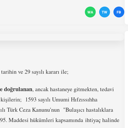
WA
TW
FB
tarihin ve 29 sayılı kararı ile;
le doğrulanan
, ancak hastaneye gitmekten, tedavi
kişilerin; 1593 sayılı Umumi Hıfzıssıhha
ılı Türk Ceza Kanunu'nun "Bulaşıcı hastalıklara
ı 195. Maddesi hükümleri kapsamında ihtiyaç halinde