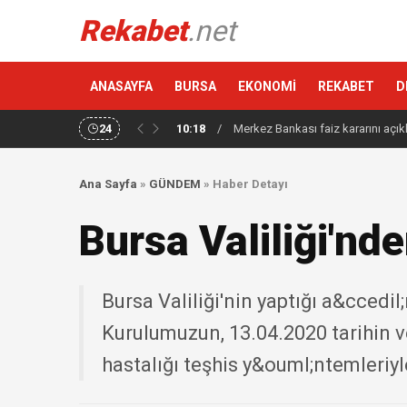
Rekabet
.net
ANASAYFA
BURSA
EKONOMİ
REKABET
D
24
10:18
/
Merkez Bankası faiz kararını açık
Ana Sayfa
»
GÜNDEM
»
Haber Detayı
Bursa Valiliği'nde
Bursa Valiliği'nin yaptığı a&ccedil
Kurulumuzun, 13.04.2020 tarihin ve
hastalığı teşhis y&ouml;ntemleriyl