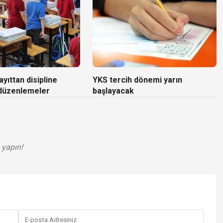
yıttan disipline
YKS tercih dönemi yarın
 düzenlemeler
başlayacak
 yapın!