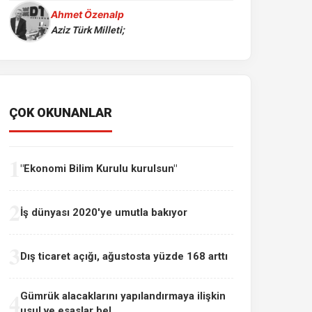
Ahmet Özenalp
Aziz Türk Milleti;
ÇOK OKUNANLAR
1
"Ekonomi Bilim Kurulu kurulsun"
2
İş dünyası 2020'ye umutla bakıyor
3
Dış ticaret açığı, ağustosta yüzde 168 arttı
4
Gümrük alacaklarını yapılandırmaya ilişkin
usul ve esaslar bel...