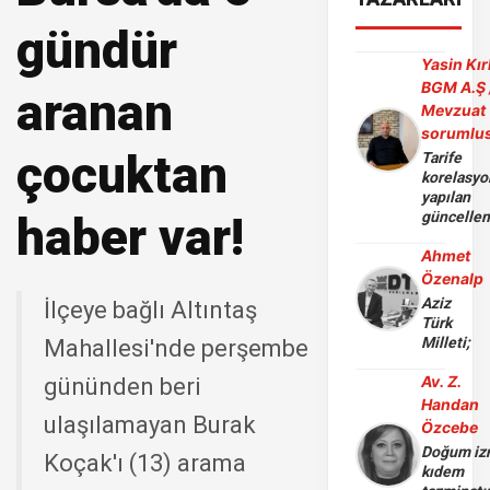
gündür
Yasin Kır
BGM A.Ş 
aranan
Mevzuat
sorumlu
çocuktan
Tarife
korelasy
yapılan
haber var!
güncelle
Ahmet
Özenalp
Aziz
İlçeye bağlı Altıntaş
Türk
Milleti;
Mahallesi'nde perşembe
Av. Z.
gününden beri
Handan
ulaşılamayan Burak
Özcebe
Doğum iz
Koçak'ı (13) arama
kıdem