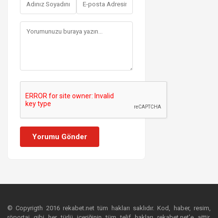
Yorumu Gönder
© Copyrigth 2016 rekabet.net tüm hakları saklıdır. Kod, haber, resim,
röportaj gibi her türlü içeriğinin tüm telif hakları rekabet.net’e aittir.