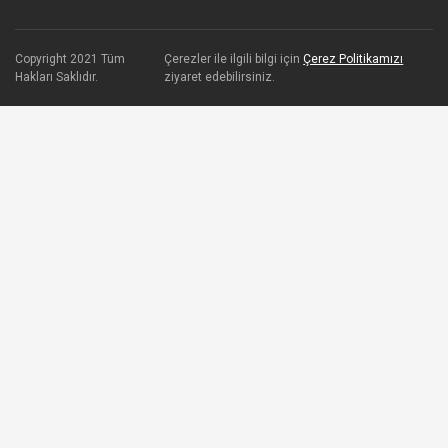
Copyright 2021 Tüm
Çerezler ile ilgili bilgi için
Çerez Politikamızı
Hakları Saklıdır.
ziyaret edebilirsiniz.