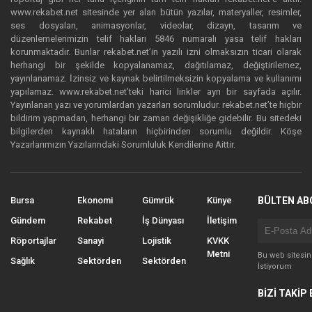
www.rekabet.net sitesinde yer alan bütün yazılar, materyaller, resimler,
ses dosyaları, animasyonlar, videolar, dizayn, tasarım ve
düzenlemelerimizin telif hakları 5846 numaralı yasa telif hakları
korunmaktadır. Bunlar rekabet.net’in yazılı izni olmaksızın ticari olarak
herhangi bir şekilde kopyalanamaz, dağıtılamaz, değiştirilemez,
yayınlanamaz. İzinsiz ve kaynak belirtilmeksizin kopyalama ve kullanımı
yapılamaz. www.rekabet.net’teki harici linkler ayrı bir sayfada açılır.
Yayınlanan yazı ve yorumlardan yazarları sorumludur. rekabet.net’te hiçbir
bildirim yapmadan, herhangi bir zaman değişikliğe gidebilir. Bu sitedeki
bilgilerden kaynaklı hataların hiçbirinden sorumlu değildir. Köşe
Yazarlarımızın Yazılarındaki Sorumluluk Kendilerine Aittir.
Bursa
Ekonomi
Gümrük
Künye
BÜLTEN AB
Gündem
Rekabet
İş Dünyası
İletişim
Röportajlar
Sanayi
Lojistik
KVKK
Metni
Bu web sitesi
Sağlık
Sektörden
Sektörden
İstiyorum
BİZİ TAKİP 