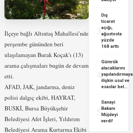
Dış
ticaret
3
açığı,
İlçeye bağlı Altıntaş Mahallesi'nde
ağustosta
yüzde
perşembe gününden beri
168 arttı
ulaşılamayan Burak Koçak'ı (13)
Gümrük
arama çalışmaları bugün de devam
alacaklarını
4
yapılandırmaya
etti.
ilişkin usul ve
AFAD, JAK, jandarma, deniz
esaslar bel...
polisi dalgıç ekibi, HAYRAT,
Sanayi
BUSKİ, Bursa Büyükşehir
5
Bakanı
Müjdeyi
Belediyesi Afet İşleri, Yıldırım
verdi!
Belediyesi Arama Kurtarma Ekibi