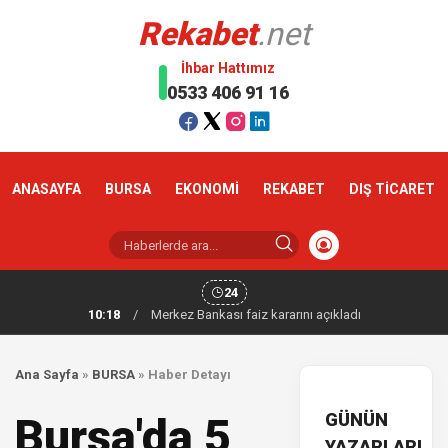
Rekabet
.net
İhbar Hattımız
0533 406 91 16
ANASAYFA
BURSA
EKONOMİ
REKABET
DIŞ TİCARET
24
10:18
/
Merkez Bankası faiz kararını açıkladı
Ana Sayfa
»
BURSA
»
Haber Detayı
GÜNÜN
Bursa'da 5
YAZARLARI