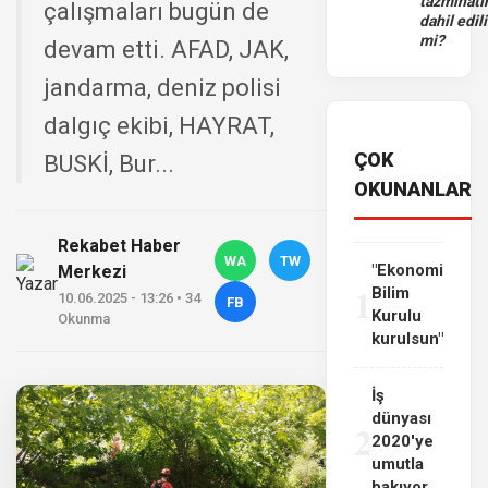
tazminatı
çalışmaları bugün de
dahil edili
mi?
devam etti. AFAD, JAK,
jandarma, deniz polisi
dalgıç ekibi, HAYRAT,
ÇOK
BUSKİ, Bur...
OKUNANLAR
Rekabet Haber
WA
TW
"Ekonomi
Merkezi
1
Bilim
10.06.2025 - 13:26 • 34
FB
Kurulu
Okunma
kurulsun"
İş
dünyası
2
2020'ye
umutla
bakıyor