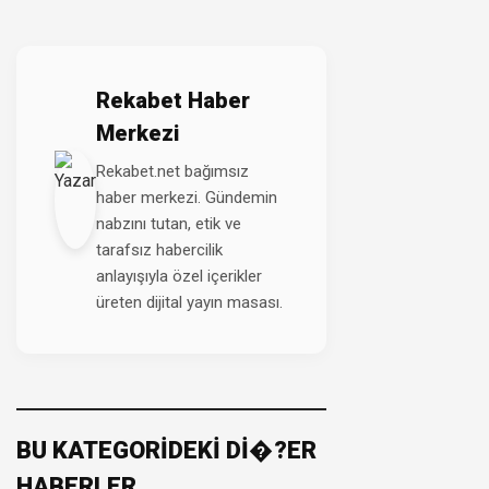
Rekabet Haber
Merkezi
Rekabet.net bağımsız
haber merkezi. Gündemin
nabzını tutan, etik ve
tarafsız habercilik
anlayışıyla özel içerikler
üreten dijital yayın masası.
BU KATEGORİDEKİ Dİ�?ER
HABERLER