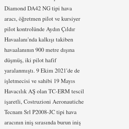
Diamond DA42 NG tipi hava
aracı, öğretmen pilot ve kursiyer
pilot kontrolünde Aydın Çıldır
Havaalanı'nda kalkışı takiben
havaalanının 900 metre dışına
düşmüş, iki pilot hafif
yaralanmıştı. 9 Ekim 2021'de de
işletmecisi ve sahibi 19 Mayıs
Havacılık AŞ olan TC-ERM tescil
işaretli, Costruzioni Aeronautiche
Tecnam Srl P2008-JC tipi hava
aracının iniş sırasında burun iniş