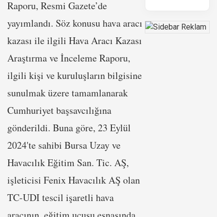
Raporu, Resmi Gazete’de
yayımlandı. Söz konusu hava aracı
kazası ile ilgili Hava Aracı Kazası
Araştırma ve İnceleme Raporu,
ilgili kişi ve kuruluşların bilgisine
sunulmak üzere tamamlanarak
Cumhuriyet başsavcılığına
gönderildi. Buna göre, 23 Eylül
2024'te sahibi Bursa Uzay ve
Havacılık Eğitim San. Tic. AŞ,
işleticisi Fenix Havacılık AŞ olan
TC-UDI tescil işaretli hava
aracının, eğitim uçuşu esnasında