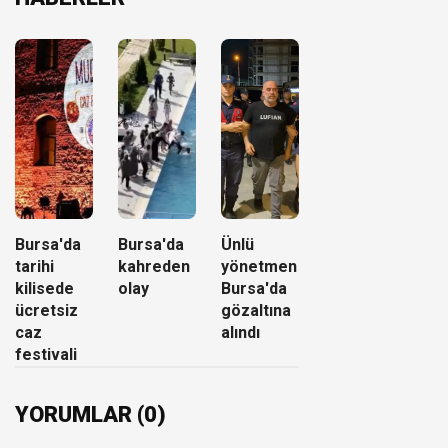
Bursa'da
Bursa'da
Ünlü
tarihi
kahreden
yönetmen
kilisede
olay
Bursa'da
ücretsiz
gözaltına
caz
alındı
festivali
YORUMLAR (0)