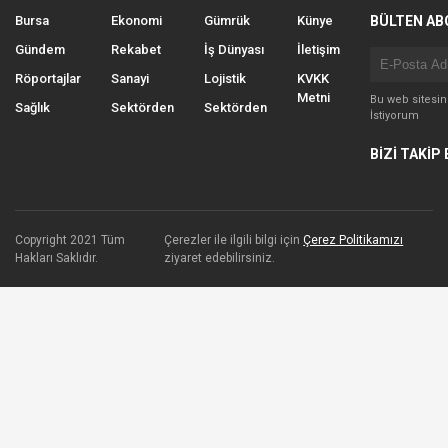
Bursa
Ekonomi
Gümrük
Künye
BÜLTEN AB
Gündem
Rekabet
İş Dünyası
İletişim
Röportajlar
Sanayi
Lojistik
KVKK
Metni
Bu web sitesi
Sağlık
Sektörden
Sektörden
İstiyorum
BİZİ TAKİP 
Copyright 2021 Tüm
Çerezler ile ilgili bilgi için
Çerez Politikamızı
Hakları Saklıdır.
ziyaret edebilirsiniz.