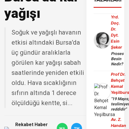
yağışı
Yrd.
Doç.
Dr.
Soğuk ve yağışlı havanın
Dyt.
Esin
etkisi altındaki Bursa’da
Şeker
üç gündür aralıklarla
Proses
Besin
görülen kar yağışı sabah
Nedir?
saatlerinde yeniden etkili
Prof Dr.
Behçet
oldu. Hava sıcaklığının
Kemal
sıfırın altında 1 derece
Yeşilbur
"19 Mayıs
ölçüldüğü kentte, si...
teslimiye
reddidir"
Av. Z.
Rekabet Haber
Handan
WA
TW