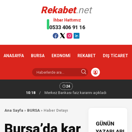
Rekabet
.net
İhbar Hattımız
0533 406 91 16
ANASAYFA
BURSA
EKONOMİ
REKABET
DIŞ TİCARET
24
10:18
/
Merkez Bankası faiz kararını açıkladı
Ana Sayfa
»
BURSA
»
Haber Detayı
GÜNÜN
Bursa’da kar
YAZARLARI