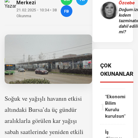
Merkezi
Özcebe
Doğum iz
21.02.2025 - 10:34 • 38
FB
kıdem
Okunma
tazminatı
dahil edili
mi?
ÇOK
OKUNANLAR
"Ekonomi
Soğuk ve yağışlı havanın etkisi
1
Bilim
altındaki Bursa’da üç gündür
Kurulu
kurulsun"
aralıklarla görülen kar yağışı
sabah saatlerinde yeniden etkili
İş