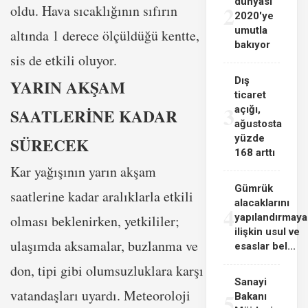
dünyası
2
oldu. Hava sıcaklığının sıfırın
2020'ye
umutla
altında 1 derece ölçüldüğü kentte,
bakıyor
sis de etkili oluyor.
Dış
YARIN AKŞAM
ticaret
3
açığı,
SAATLERİNE KADAR
ağustosta
yüzde
SÜRECEK
168 arttı
Kar yağışının yarın akşam
Gümrük
saatlerine kadar aralıklarla etkili
alacaklarını
4
yapılandırmaya
olması beklenirken, yetkililer;
ilişkin usul ve
ulaşımda aksamalar, buzlanma ve
esaslar bel...
don, tipi gibi olumsuzluklara karşı
Sanayi
vatandaşları uyardı. Meteoroloji
5
Bakanı