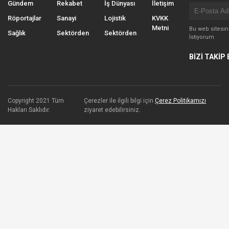
Gündem
Rekabet
İş Dünyası
İletişim
Röportajlar
Sanayi
Lojistik
KVKK
Metni
Bu web sitesi
Sağlık
Sektörden
Sektörden
İstiyorum
BİZİ TAKİP 
Copyright 2021 Tüm
Çerezler ile ilgili bilgi için
Çerez Politikamızı
Hakları Saklıdır.
ziyaret edebilirsiniz.