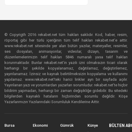
© Copyrigth 2016 rekabet.net tüm hakları saklıdır. Kod, haber, resim,
röportaj gibi her türlü içeriğinin tüm telif hakları rekabet.net’e aittir.
www.rekabet.net sitesinde yer alan bütün yazılar, materyaller, resimler,
ses dosyaları, animasyonlar, videolar, dizayn, tasarım ve
düzenlemelerimizin telif hakları 5846 numaralı yasa telif hakları
korunmaktadır. Bunlar rekabet.net’in yazılı izni olmaksızın ticari olarak
herhangi bir şekilde kopyalanamaz, dağıtılamaz, değiştirilemez,
yayınlanamaz. İzinsiz ve kaynak belirtilmeksizin kopyalama ve kullanımı
yapılamaz. www.rekabet.net’teki harici linkler ayrı bir sayfada açılır.
Yayınlanan yazı ve yorumlardan yazarları sorumludur. rekabet.net’te hiçbir
bildirim yapmadan, herhangi bir zaman değişikliğe gidebilir. Bu sitedeki
bilgilerden kaynaklı hataların hiçbirinden sorumlu değildir. Köşe
Yazarlarımızın Yazılarındaki Sorumluluk Kendilerine Aittir.
Bursa
Ekonomi
Gümrük
Künye
BÜLTEN AB