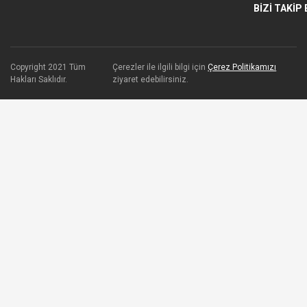
BİZİ TAKİP 
Copyright 2021 Tüm
Çerezler ile ilgili bilgi için
Çerez Politikamızı
Hakları Saklıdır.
ziyaret edebilirsiniz.