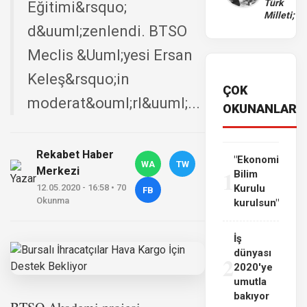
Türk
Eğitimi&rsquo;
Milleti;
d&uuml;zenlendi. BTSO
Meclis &Uuml;yesi Ersan
Keleş&rsquo;in
ÇOK
moderat&ouml;rl&uuml;...
OKUNANLAR
Rekabet Haber
"Ekonomi
WA
TW
Merkezi
1
Bilim
12.05.2020 - 16:58 • 70
Kurulu
FB
Okunma
kurulsun"
İş
dünyası
2
2020'ye
umutla
bakıyor