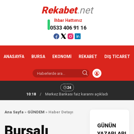
Rekabet
.net
İhbar Hattımız
0533 406 91 16
ANASAYFA
BURSA
EKONOMİ
REKABET
DIŞ TİCARET
24
10:18
/
Merkez Bankası faiz kararını açıkladı
Ana Sayfa
»
GÜNDEM
»
Haber Detayı
GÜNÜN
Bursalı
YAZARLARI