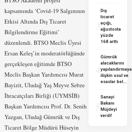
BTSO Akademi projesi
kapsamında ‘Covid-19 Salgınının
Dış
ticaret
Etkisi Altında Dış Ticaret
3
açığı,
ağustosta
Bilgilendirme Eğitimi’
yüzde
düzenlendi. BTSO Meclis Üyesi
168 arttı
Ersan Keleş’in moderatörlüğünde
Gümrük
gerçekleşen eğitimde BTSO
alacaklarını
4
yapılandırmaya
Meclis Başkan Yardımcısı Murat
ilişkin usul ve
esaslar bel...
Bayizit, Uludağ Yaş Meyve Sebze
İhracatçıları Birliği (UYMSİB)
Sanayi
5
Bakanı
Başkan Yardımcısı Prof. Dr. Senih
Müjdeyi
Yazgan, Uludağ Gümrük ve Dış
verdi!
Ticaret Bölge Müdürü Hüseyin