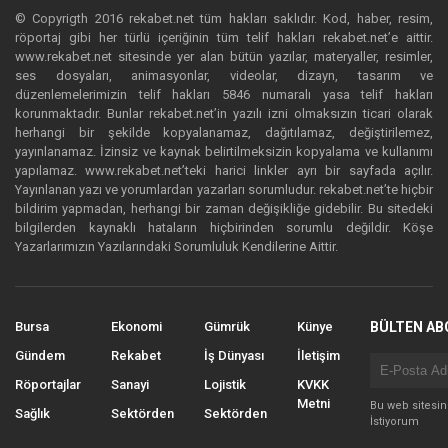
© Copyrigth 2016 rekabet.net tüm hakları saklıdır. Kod, haber, resim,
röportaj gibi her türlü içeriğinin tüm telif hakları rekabet.net’e aittir.
www.rekabet.net sitesinde yer alan bütün yazılar, materyaller, resimler,
ses dosyaları, animasyonlar, videolar, dizayn, tasarım ve
düzenlemelerimizin telif hakları 5846 numaralı yasa telif hakları
korunmaktadır. Bunlar rekabet.net’in yazılı izni olmaksızın ticari olarak
herhangi bir şekilde kopyalanamaz, dağıtılamaz, değiştirilemez,
yayınlanamaz. İzinsiz ve kaynak belirtilmeksizin kopyalama ve kullanımı
yapılamaz. www.rekabet.net’teki harici linkler ayrı bir sayfada açılır.
Yayınlanan yazı ve yorumlardan yazarları sorumludur. rekabet.net’te hiçbir
bildirim yapmadan, herhangi bir zaman değişikliğe gidebilir. Bu sitedeki
bilgilerden kaynaklı hataların hiçbirinden sorumlu değildir. Köşe
Yazarlarımızın Yazılarındaki Sorumluluk Kendilerine Aittir.
Bursa
Ekonomi
Gümrük
Künye
BÜLTEN AB
Gündem
Rekabet
İş Dünyası
İletişim
Röportajlar
Sanayi
Lojistik
KVKK
Metni
Bu web sitesi
Sağlık
Sektörden
Sektörden
İstiyorum