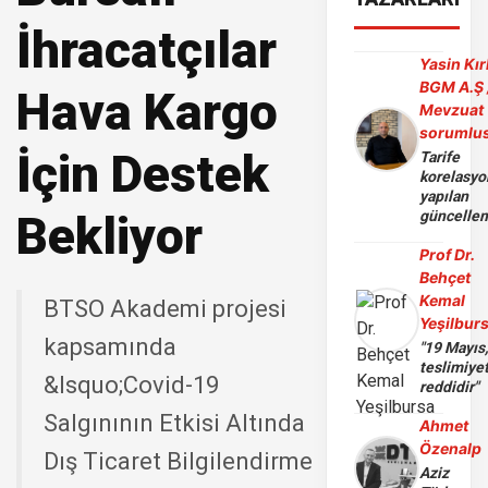
İhracatçılar
Yasin Kır
BGM A.Ş 
Hava Kargo
Mevzuat
sorumlu
İçin Destek
Tarife
korelasy
yapılan
Bekliyor
güncelle
Prof Dr.
Behçet
Kemal
BTSO Akademi projesi
Yeşilbur
kapsamında
"19 Mayıs
teslimiye
&lsquo;Covid-19
reddidir"
Salgınının Etkisi Altında
Ahmet
Özenalp
Dış Ticaret Bilgilendirme
Aziz