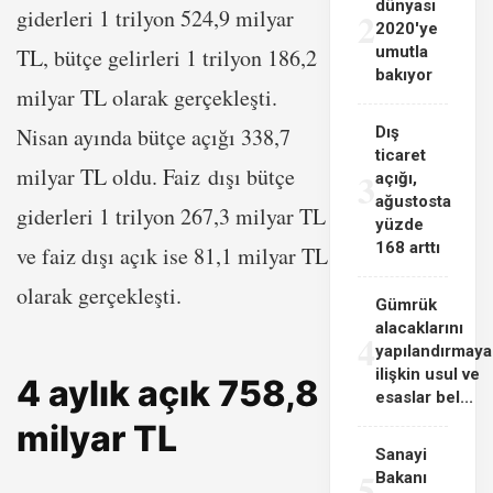
dünyası
2
giderleri 1 trilyon 524,9 milyar
2020'ye
umutla
TL, bütçe gelirleri 1 trilyon 186,2
bakıyor
milyar TL olarak gerçekleşti.
Nisan ayında bütçe açığı 338,7
Dış
ticaret
milyar TL oldu. Faiz dışı bütçe
3
açığı,
ağustosta
giderleri 1 trilyon 267,3 milyar TL
yüzde
168 arttı
ve faiz dışı açık ise 81,1 milyar TL
olarak gerçekleşti.
Gümrük
alacaklarını
4
yapılandırmaya
ilişkin usul ve
4 aylık açık 758,8
esaslar bel...
milyar TL
Sanayi
5
Bakanı