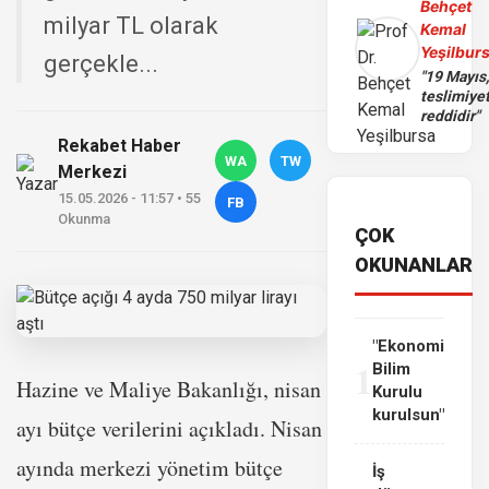
Behçet
milyar TL olarak
Kemal
Yeşilbur
gerçekle...
"19 Mayıs
teslimiye
reddidir"
Rekabet Haber
WA
TW
Merkezi
15.05.2026 - 11:57 • 55
FB
Okunma
ÇOK
OKUNANLAR
"Ekonomi
1
Bilim
Hazine ve Maliye Bakanlığı, nisan
Kurulu
kurulsun"
ayı bütçe verilerini açıkladı. Nisan
ayında merkezi yönetim bütçe
İş