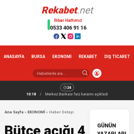
Rekabet
.net
İhbar Hattımız
0533 406 91 16
ANASAYFA
BURSA
EKONOMİ
REKABET
DIŞ TİCARET
24
10:18
/
Merkez Bankası faiz kararını açıkladı
Ana Sayfa
»
EKONOMİ
»
Haber Detayı
GÜNÜN
Bütçe açığı 4
YAZARLARI