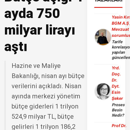
ayda 750
Yasin Kır
BGM A.Ş 
milyar lirayı
Mevzuat
sorumlu
aştı
Tarife
korelasy
yapılan
güncelle
Hazine ve Maliye
Yrd.
Doç.
Bakanlığı, nisan ayı bütçe
Dr.
verilerini açıkladı. Nisan
Dyt.
Esin
ayında merkezi yönetim
Şeker
Proses
bütçe giderleri 1 trilyon
Besin
524,9 milyar TL, bütçe
Nedir?
gelirleri 1 trilyon 186,2
Prof Dr.