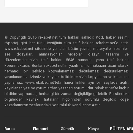
© Copyrigth 2016 rekabet.net tüm hakları saklıdır. Kod, haber, resim,
röportaj gibi her türlü içeriğinin tüm telif hakları rekabet.net’e aittir.
www.rekabet.net sitesinde yer alan bütün yazılar, materyaller, resimler,
ses dosyaları, animasyonlar, videolar, dizayn, tasarım ve
düzenlemelerimizin telif hakları 5846 numaralı yasa telif hakları
korunmaktadır. Bunlar rekabet.net’in yazılı izni olmaksızın ticari olarak
herhangi bir şekilde kopyalanamaz, dağıtılamaz, değiştirilemez,
yayınlanamaz. İzinsiz ve kaynak belirtilmeksizin kopyalama ve kullanımı
yapılamaz. www.rekabet.net’teki harici linkler ayrı bir sayfada açılır.
Yayınlanan yazı ve yorumlardan yazarları sorumludur. rekabet.net’te hiçbir
bildirim yapmadan, herhangi bir zaman değişikliğe gidebilir. Bu sitedeki
bilgilerden kaynaklı hataların hiçbirinden sorumlu değildir. Köşe
Yazarlarımızın Yazılarındaki Sorumluluk Kendilerine Aittir.
Bursa
Ekonomi
Gümrük
Künye
BÜLTEN AB