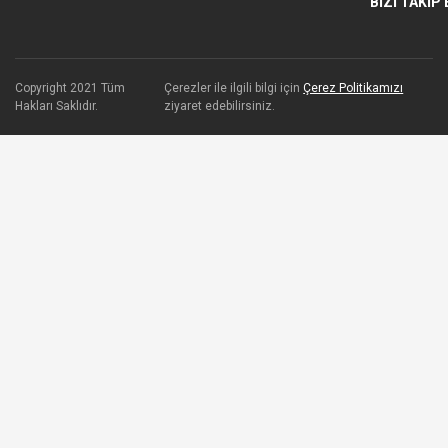
BİZİ TAKİP 
Copyright 2021 Tüm
Çerezler ile ilgili bilgi için
Çerez Politikamızı
Hakları Saklıdır.
ziyaret edebilirsiniz.