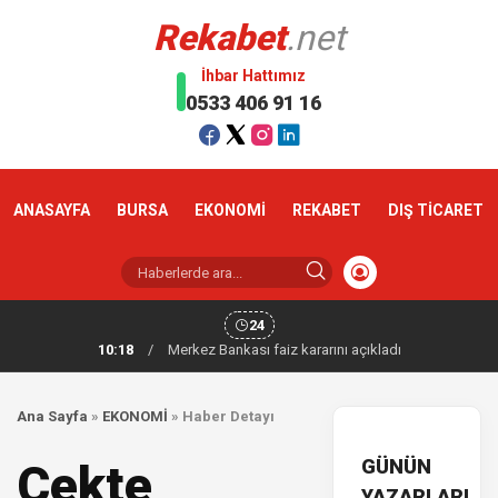
Rekabet
.net
İhbar Hattımız
0533 406 91 16
ANASAYFA
BURSA
EKONOMİ
REKABET
DIŞ TİCARET
24
10:18
/
Merkez Bankası faiz kararını açıkladı
Ana Sayfa
»
EKONOMİ
»
Haber Detayı
GÜNÜN
Çekte
YAZARLARI