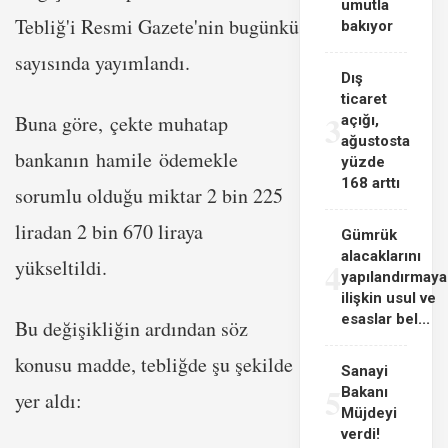
umutla
Tebliğ'i Resmi Gazete'nin bugünkü
bakıyor
sayısında yayımlandı.
Dış
ticaret
3
Buna göre, çekte muhatap
açığı,
ağustosta
bankanın hamile ödemekle
yüzde
168 arttı
sorumlu olduğu miktar 2 bin 225
liradan 2 bin 670 liraya
Gümrük
alacaklarını
4
yükseltildi.
yapılandırmaya
ilişkin usul ve
esaslar bel...
Bu değişikliğin ardından söz
konusu madde, tebliğde şu şekilde
Sanayi
5
Bakanı
yer aldı:
Müjdeyi
verdi!