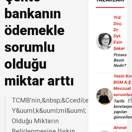
bankanın
Yrd.
Doç.
ödemekle
Dr.
Dyt.
sorumlu
Esin
Şeker
Proses
olduğu
Besin
Nedir?
miktar arttı
Yasin Kır
BGM A.Ş 
Mevzuat
sorumlu
TCMB'nin,&nbsp;&Ccedil;ek&nbsp;Defter
Tarife
korelasy
Y&uuml;k&uuml;ml&uuml;
yapılan
güncelle
Olduğu Miktarın
Ahmet
Belirlenmesine İlişkin