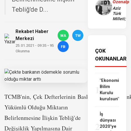
Özenalp
Tebliğ'de D...
Aziz
Türk
Milleti;
Rekabet Haber
WA
TW
Merkezi
25.01.2021 - 09:35 • 95
FB
ÇOK
Okunma
OKUNANLAR
"Ekonomi
1
Bilim
Kurulu
TCMB'nin, Çek Defterlerinin Baskı Şekline ve Ba
kurulsun"
Yükümlü Olduğu Miktarın
İş
Belirlenmesine İlişkin Tebliğ'de
dünyası
2
2020'ye
Değişiklik Yapılmasına Dair