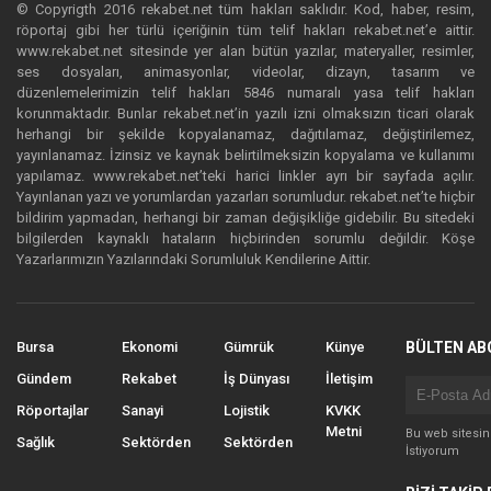
© Copyrigth 2016 rekabet.net tüm hakları saklıdır. Kod, haber, resim,
röportaj gibi her türlü içeriğinin tüm telif hakları rekabet.net’e aittir.
www.rekabet.net sitesinde yer alan bütün yazılar, materyaller, resimler,
ses dosyaları, animasyonlar, videolar, dizayn, tasarım ve
düzenlemelerimizin telif hakları 5846 numaralı yasa telif hakları
korunmaktadır. Bunlar rekabet.net’in yazılı izni olmaksızın ticari olarak
herhangi bir şekilde kopyalanamaz, dağıtılamaz, değiştirilemez,
yayınlanamaz. İzinsiz ve kaynak belirtilmeksizin kopyalama ve kullanımı
yapılamaz. www.rekabet.net’teki harici linkler ayrı bir sayfada açılır.
Yayınlanan yazı ve yorumlardan yazarları sorumludur. rekabet.net’te hiçbir
bildirim yapmadan, herhangi bir zaman değişikliğe gidebilir. Bu sitedeki
bilgilerden kaynaklı hataların hiçbirinden sorumlu değildir. Köşe
Yazarlarımızın Yazılarındaki Sorumluluk Kendilerine Aittir.
Bursa
Ekonomi
Gümrük
Künye
BÜLTEN AB
Gündem
Rekabet
İş Dünyası
İletişim
Röportajlar
Sanayi
Lojistik
KVKK
Metni
Bu web sitesi
Sağlık
Sektörden
Sektörden
İstiyorum