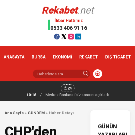
Rekabet
.net
İhbar Hattımız
0533 406 91 16
ANASAYFA
BURSA
EKONOMİ
REKABET
DIŞ TİCARET
24
10:18
/
Merkez Bankası faiz kararını açıkladı
Ana Sayfa
»
GÜNDEM
»
Haber Detayı
GÜNÜN
CHP'den
YAZARLARI