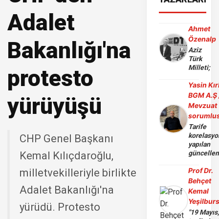
Adalet
Ahmet
Özenalp
Bakanlığı'na
Aziz
Türk
Milleti;
protesto
Yasin Kır
BGM A.Ş 
yürüyüşü
Mevzuat
sorumlu
Tarife
korelasy
CHP Genel Başkanı
yapılan
güncelle
Kemal Kılıçdaroğlu,
Prof Dr.
milletvekilleriyle birlikte
Behçet
Adalet Bakanlığı'na
Kemal
Yeşilbur
yürüdü. Protesto
"19 Mayıs