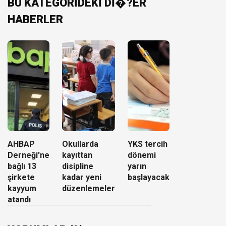
BU KATEGORİDEKİ Dİ�?ER
HABERLER
AHBAP
Okullarda
YKS tercih
Derneği'ne
kayıttan
dönemi
bağlı 13
disipline
yarın
şirkete
kadar yeni
başlayacak
kayyum
düzenlemeler
atandı