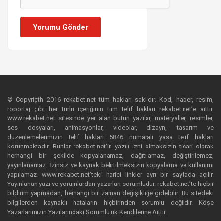
Yorumu Gönder
© Copyrigth 2016 rekabet.net tüm hakları saklıdır. Kod, haber, resim,
röportaj gibi her türlü içeriğinin tüm telif hakları rekabet.net’e aittir.
www.rekabet.net sitesinde yer alan bütün yazılar, materyaller, resimler,
ses dosyaları, animasyonlar, videolar, dizayn, tasarım ve
düzenlemelerimizin telif hakları 5846 numaralı yasa telif hakları
korunmaktadır. Bunlar rekabet.net’in yazılı izni olmaksızın ticari olarak
herhangi bir şekilde kopyalanamaz, dağıtılamaz, değiştirilemez,
yayınlanamaz. İzinsiz ve kaynak belirtilmeksizin kopyalama ve kullanımı
yapılamaz. www.rekabet.net’teki harici linkler ayrı bir sayfada açılır.
Yayınlanan yazı ve yorumlardan yazarları sorumludur. rekabet.net’te hiçbir
bildirim yapmadan, herhangi bir zaman değişikliğe gidebilir. Bu sitedeki
bilgilerden kaynaklı hataların hiçbirinden sorumlu değildir. Köşe
Yazarlarımızın Yazılarındaki Sorumluluk Kendilerine Aittir.