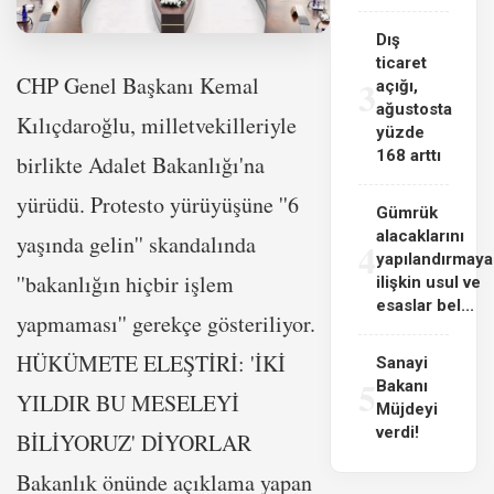
Dış
ticaret
CHP Genel Başkanı Kemal
3
açığı,
ağustosta
Kılıçdaroğlu, milletvekilleriyle
yüzde
168 arttı
birlikte Adalet Bakanlığı'na
yürüdü. Protesto yürüyüşüne ''6
Gümrük
alacaklarını
yaşında gelin'' skandalında
4
yapılandırmaya
''bakanlığın hiçbir işlem
ilişkin usul ve
esaslar bel...
yapmaması'' gerekçe gösteriliyor.
HÜKÜMETE ELEŞTİRİ: 'İKİ
Sanayi
5
Bakanı
YILDIR BU MESELEYİ
Müjdeyi
verdi!
BİLİYORUZ' DİYORLAR
Bakanlık önünde açıklama yapan