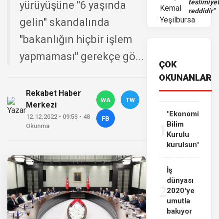
teslimiye
yürüyüşüne ''6 yaşında
reddidir"
gelin'' skandalında
''bakanlığın hiçbir işlem
yapmaması'' gerekçe gö...
ÇOK
OKUNANLAR
Rekabet Haber
WA
TW
Merkezi
"Ekonomi
12.12.2022 - 09:53 • 48
FB
1
Bilim
Okunma
Kurulu
kurulsun"
İş
dünyası
2
2020'ye
umutla
bakıyor