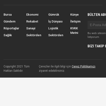
Bursa
Ekonomi
Gümrük
Künye
BÜLTEN AB
Gündem
Rekabet
İş Dünyası
İletişim
Röportajlar
Sanayi
Lojistik
KVKK
Metni
Bu web sitesi
Sağlık
Sektörden
Sektörden
İstiyorum
BİZİ TAKİP 
Copyright 2021 Tüm
Çerezler ile ilgili bilgi için
Çerez Politikamızı
Hakları Saklıdır.
ziyaret edebilirsiniz.