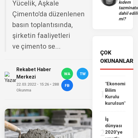
Yücelik, Aşkale
kıdem
tazminatı
Çimento'da düzenlenen
dahil edili
mi?
basın toplantısında,
şirketin faaliyetleri
ve çimento se...
ÇOK
OKUNANLAR
Rekabet Haber
WA
TW
Merkezi
"Ekonomi
22.03.2022 - 15:26 • 288
FB
1
Bilim
Okunma
Kurulu
kurulsun"
İş
dünyası
2
2020'ye