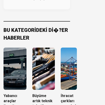
BU KATEGORİDEKİ Dİ�?ER
HABERLER
Yabancı
Büyüme
İhracat
araçlar
artık teknik
çarkları