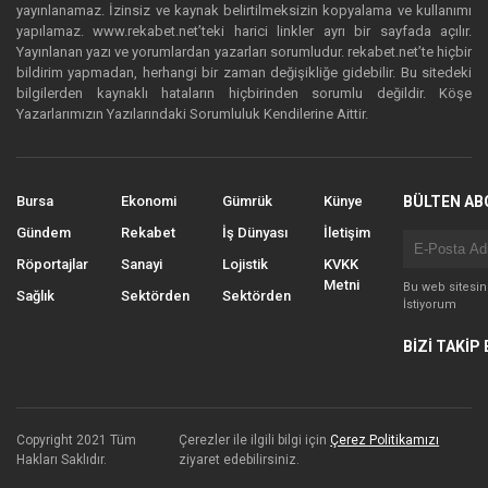
yayınlanamaz. İzinsiz ve kaynak belirtilmeksizin kopyalama ve kullanımı
yapılamaz. www.rekabet.net’teki harici linkler ayrı bir sayfada açılır.
Yayınlanan yazı ve yorumlardan yazarları sorumludur. rekabet.net’te hiçbir
bildirim yapmadan, herhangi bir zaman değişikliğe gidebilir. Bu sitedeki
bilgilerden kaynaklı hataların hiçbirinden sorumlu değildir. Köşe
Yazarlarımızın Yazılarındaki Sorumluluk Kendilerine Aittir.
Bursa
Ekonomi
Gümrük
Künye
BÜLTEN AB
Gündem
Rekabet
İş Dünyası
İletişim
Röportajlar
Sanayi
Lojistik
KVKK
Metni
Bu web sitesi
Sağlık
Sektörden
Sektörden
İstiyorum
BİZİ TAKİP 
Copyright 2021 Tüm
Çerezler ile ilgili bilgi için
Çerez Politikamızı
Hakları Saklıdır.
ziyaret edebilirsiniz.