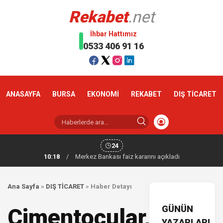
Rekabet
.net
İhbar Hattımız
0533 406 91 16
ANASAYFA
BURSA
EKONOMİ
REKABET
DIŞ TİCARET
24
10:18
/
Merkez Bankası faiz kararını açıkladı
Ana Sayfa
»
DIŞ TİCARET
»
Haber Detayı
GÜNÜN
Çimentocular,
YAZARLARI