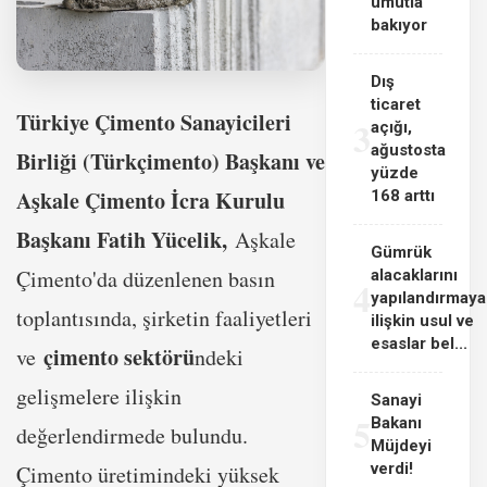
umutla
bakıyor
Dış
ticaret
Türkiye Çimento Sanayicileri
3
açığı,
ağustosta
Birliği (Türkçimento) Başkanı ve
yüzde
Aşkale Çimento İcra Kurulu
168 arttı
Başkanı Fatih Yücelik,
Aşkale
Gümrük
Çimento'da düzenlenen basın
alacaklarını
4
yapılandırmaya
toplantısında, şirketin faaliyetleri
ilişkin usul ve
esaslar bel...
çimento sektörü
ve
ndeki
gelişmelere ilişkin
Sanayi
5
Bakanı
değerlendirmede bulundu.
Müjdeyi
verdi!
Çimento üretimindeki yüksek