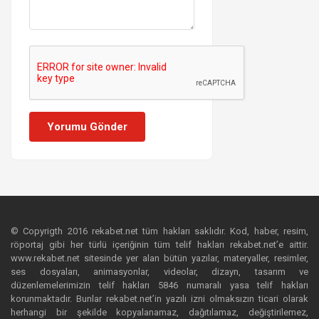
Yorumu Gönder
© Copyrigth 2016 rekabet.net tüm hakları saklıdır. Kod, haber, resim,
röportaj gibi her türlü içeriğinin tüm telif hakları rekabet.net’e aittir.
www.rekabet.net sitesinde yer alan bütün yazılar, materyaller, resimler,
ses dosyaları, animasyonlar, videolar, dizayn, tasarım ve
düzenlemelerimizin telif hakları 5846 numaralı yasa telif hakları
korunmaktadır. Bunlar rekabet.net’in yazılı izni olmaksızın ticari olarak
herhangi bir şekilde kopyalanamaz, dağıtılamaz, değiştirilemez,