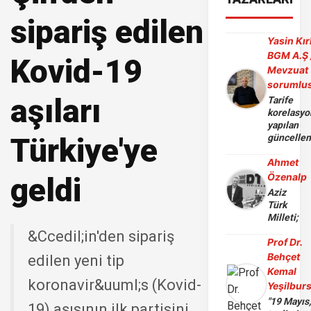
sipariş edilen
Yasin Kır
BGM A.Ş 
Kovid-19
Mevzuat
sorumlu
aşıları
Tarife
korelasy
yapılan
Türkiye'ye
güncelle
Ahmet
Özenalp
geldi
Aziz
Türk
Milleti;
&Ccedil;in'den sipariş
Prof Dr.
Behçet
edilen yeni tip
Kemal
koronavir&uuml;s (Kovid-
Yeşilbur
"19 Mayıs
19) aşısının ilk partisini