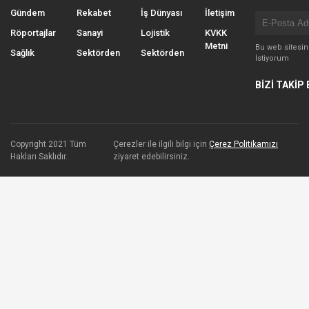
Gündem
Rekabet
İş Dünyası
İletişim
Röportajlar
Sanayi
Lojistik
KVKK
Metni
Bu web sitesi
Sağlık
Sektörden
Sektörden
İstiyorum
BİZİ TAKİP 
Copyright 2021 Tüm
Çerezler ile ilgili bilgi için
Çerez Politikamızı
Hakları Saklıdır.
ziyaret edebilirsiniz.