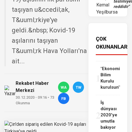
teslimiye
reddidir"
taşıyan u&ccedil;ak,
T&uuml;rkiye'ye
geldi.&nbsp; Kovid-19
ÇOK
aşılarını taşıyan
OKUNANLAR
T&uuml;rk Hava Yolları'na
ait...
"Ekonomi
1
Bilim
Kurulu
Rekabet Haber
kurulsun"
WA
TW
Merkezi
30.12.2020 - 09:16 • 73
FB
İş
Okunma
dünyası
2
2020'ye
umutla
bakıyor