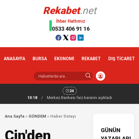
Rekabet
.net
İhbar Hattımız
0533 406 91 16
ANASAYFA
BURSA
EKONOMİ
REKABET
DIŞ TİCARET
24
10:18
/
Merkez Bankası faiz kararını açıkladı
Ana Sayfa
»
GÜNDEM
»
Haber Detayı
GÜNÜN
Çin'den
YAZARLARI