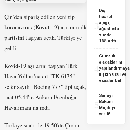
Dış
Çin'den sipariş edilen yeni tip
ticaret
3
açığı,
koronavirüs (Kovid-19) aşısının ilk
ağustosta
yüzde
partisini taşıyan uçak, Türkiye'ye
168 arttı
geldi.
Gümrük
alacaklarını
4
Kovid-19 aşılarını taşıyan Türk
yapılandırmaya
ilişkin usul ve
Hava Yolları'na ait "TK 6175"
esaslar bel...
sefer sayılı "Boeing 777" tipi uçak,
Sanayi
saat 05.44'te Ankara Esenboğa
5
Bakanı
Havalimanı'na indi.
Müjdeyi
verdi!
Türkiye saati ile 19.50'de Çin'in