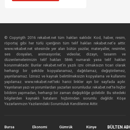
© Copyrigth 2016 rekabet.net tüm hakları saklıdır. Kod, haber, resim,
röportaj gibi her türlü içeriğinin tüm telif hakları rekabet.net’e aittir.
www.rekabet.net sitesinde yer alan bütün yazılar, materyaller, resimler,
ses dosyaları, animasyonlar, videolar, dizayn, tasarım ve
düzenlemelerimizin telif hakları 5846 numaralı yasa telif hakları
korunmaktadır. Bunlar rekabet.net’in yazılı izni olmaksızın ticari olarak
herhangi bir şekilde kopyalanamaz, dağıtılamaz, değiştirilemez,
yayınlanamaz. İzinsiz ve kaynak belirtilmeksizin kopyalama ve kullanımı
yapılamaz. www.rekabet.net’teki harici linkler ayrı bir sayfada açılır.
Yayınlanan yazı ve yorumlardan yazarları sorumludur. rekabet.net’te hiçbir
bildirim yapmadan, herhangi bir zaman değişikliğe gidebilir. Bu sitedeki
bilgilerden kaynaklı hataların hiçbirinden sorumlu değildir. Köşe
Yazarlarımızın Yazılarındaki Sorumluluk Kendilerine Aittir.
Bursa
Ekonomi
Gümrük
Künye
BÜLTEN AB