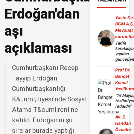
Erdoğan'dan
Yasin Kır
BGM A.Ş 
aşı
Mevzuat
sorumlu
açıklaması
Tarife
korelasy
yapılan
güncelle
Cumhurbaşkanı Recep
Prof Dr.
Behçet
Tayyip Erdoğan,
Kemal
Cumhurbaşkanlığı
Yeşilbur
"19 Mayıs
K&uuml;lliyesi'nde Sosyal
teslimiye
reddidir"
Atama T&ouml;reni'ne
Av. Z.
katıldı.Erdoğan'ın şu
Handan
sıralar burada yaptığı
Özcebe