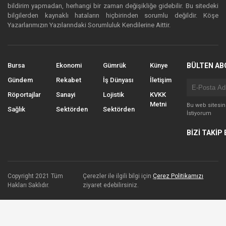
bildirim yapmadan, herhangi bir zaman değişikliğe gidebilir. Bu sitedeki
bilgilerden kaynaklı hataların hiçbirinden sorumlu değildir. Köşe
Yazarlarımızın Yazılarındaki Sorumluluk Kendilerine Aittir.
Bursa
Ekonomi
Gümrük
Künye
BÜLTEN AB
Gündem
Rekabet
İş Dünyası
İletişim
Röportajlar
Sanayi
Lojistik
KVKK
Metni
Bu web sitesi
Sağlık
Sektörden
Sektörden
İstiyorum
BİZİ TAKİP 
Copyright 2021 Tüm
Çerezler ile ilgili bilgi için
Çerez Politikamızı
Hakları Saklıdır.
ziyaret edebilirsiniz.