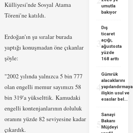
Külliyesi'nde Sosyal Atama
umutla
bakıyor
Töreni'ne katıldı.
Dış
ticaret
Erdoğan'ın şu sıralar burada
3
açığı,
yaptığı konuşmadan öne çıkanlar
ağustosta
yüzde
şöyle:
168 arttı
Gümrük
"2002 yılında yalnızca 5 bin 777
alacaklarını
4
olan engelli memur sayımızı 58
yapılandırmaya
ilişkin usul ve
bin 319'a yükselttik. Kamudaki
esaslar bel...
engelli kontenjanlarının doluluk
Sanayi
oranını yüzde 82 seviyesine kadar
5
Bakanı
Müjdeyi
çıkardık.