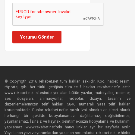
Yorumu Gönder
© Copyrigth 2016 rekabet.net tüm hakları saklıdır. Kod, haber, resim,
röportaj gibi her türlü içeriğinin tüm telif hakları rekabet.net’e aittir.
www.rekabet.net sitesinde yer alan bütün yazılar, materyaller, resimler,
ses dosyaları, animasyonlar, videolar, dizayn, tasarım ve
düzenlemelerimizin telif hakları 5846 numaralı yasa telif hakları
korunmaktadır. Bunlar rekabet.net’in yazılı izni olmaksızın ticari olarak
herhangi bir şekilde kopyalanamaz, dağıtılamaz, değiştirilemez,
yayınlanamaz. İzinsiz ve kaynak belirtilmeksizin kopyalama ve kullanımı
yapılamaz. www.rekabet.net’teki harici linkler ayrı bir sayfada açılır.
Yayınlanan yazı ve yorumlardan yazarları sorumludur. rekabet.net’te hiçbir