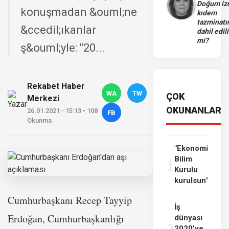
Doğum iz
konuşmadan &ouml;ne
kıdem
tazminatı
&ccedil;ıkanlar
dahil edili
mi?
ş&ouml;yle: "20...
Rekabet Haber
WA
TW
ÇOK
Merkezi
OKUNANLAR
26.01.2021 - 15:13 • 108
FB
Okunma
"Ekonomi
1
Bilim
Kurulu
kurulsun"
Cumhurbaşkanı Recep Tayyip
İş
Erdoğan, Cumhurbaşkanlığı
dünyası
2
2020'ye