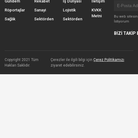
Gündem
Rekabet
İş Dünyası
İletişim
Röportajlar
Sanayi
Lojistik
KVKK
Metni
Bu web sitesi
Sağlık
Sektörden
Sektörden
İstiyorum
BİZİ TAKİP 
Copyright 2021 Tüm
Çerezler ile ilgili bilgi için
Çerez Politikamızı
Hakları Saklıdır.
ziyaret edebilirsiniz.