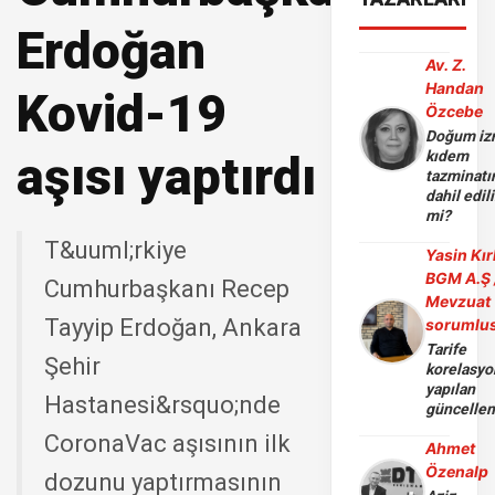
Erdoğan
Av. Z.
Handan
Kovid-19
Özcebe
Doğum iz
aşısı yaptırdı
kıdem
tazminatı
dahil edili
mi?
T&uuml;rkiye
Yasin Kır
BGM A.Ş 
Cumhurbaşkanı Recep
Mevzuat
Tayyip Erdoğan, Ankara
sorumlu
Tarife
Şehir
korelasy
yapılan
Hastanesi&rsquo;nde
güncelle
CoronaVac aşısının ilk
Ahmet
Özenalp
dozunu yaptırmasının