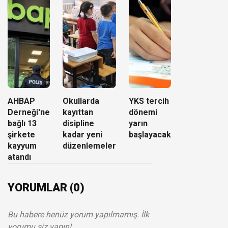
AHBAP
Okullarda
YKS tercih
Derneği'ne
kayıttan
dönemi
bağlı 13
disipline
yarın
şirkete
kadar yeni
başlayacak
kayyum
düzenlemeler
atandı
YORUMLAR (0)
Bu habere henüz yorum yapılmamış. İlk
yorumu siz yapın!