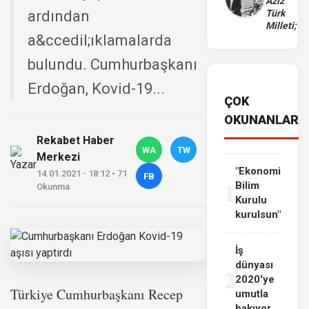
Aziz
ardından
Türk
Milleti;
a&ccedil;ıklamalarda
bulundu. Cumhurbaşkanı
Erdoğan, Kovid-19...
ÇOK
OKUNANLAR
Rekabet Haber
WA
TW
Merkezi
"Ekonomi
14.01.2021 - 18:12 • 71
FB
1
Bilim
Okunma
Kurulu
kurulsun"
İş
dünyası
2
2020'ye
Türkiye Cumhurbaşkanı Recep
umutla
bakıyor