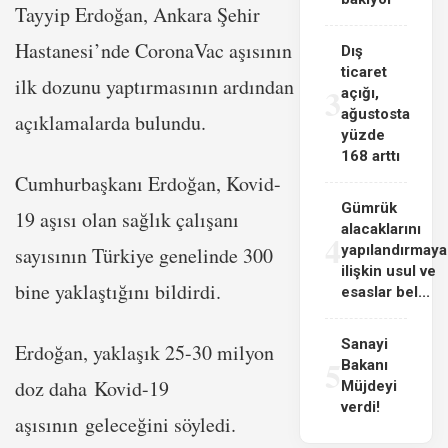
Tayyip Erdoğan, Ankara Şehir
Hastanesi’nde CoronaVac aşısının
Dış
ticaret
ilk dozunu yaptırmasının ardından
3
açığı,
ağustosta
açıklamalarda bulundu.
yüzde
168 arttı
Cumhurbaşkanı Erdoğan, Kovid-
Gümrük
19 aşısı olan sağlık çalışanı
alacaklarını
4
yapılandırmaya
sayısının Türkiye genelinde 300
ilişkin usul ve
bine yaklaştığını bildirdi.
esaslar bel...
Sanayi
Erdoğan, yaklaşık 25-30 milyon
5
Bakanı
doz daha Kovid-19
Müjdeyi
verdi!
aşısının geleceğini söyledi.