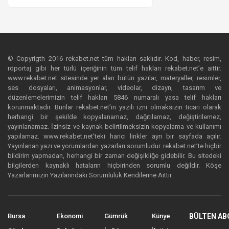
© Copyrigth 2016 rekabet.net tüm hakları saklıdır. Kod, haber, resim,
röportaj gibi her türlü içeriğinin tüm telif hakları rekabet.net’e aittir.
www.rekabet.net sitesinde yer alan bütün yazılar, materyaller, resimler,
ses dosyaları, animasyonlar, videolar, dizayn, tasarım ve
düzenlemelerimizin telif hakları 5846 numaralı yasa telif hakları
korunmaktadır. Bunlar rekabet.net’in yazılı izni olmaksızın ticari olarak
herhangi bir şekilde kopyalanamaz, dağıtılamaz, değiştirilemez,
yayınlanamaz. İzinsiz ve kaynak belirtilmeksizin kopyalama ve kullanımı
yapılamaz. www.rekabet.net’teki harici linkler ayrı bir sayfada açılır.
Yayınlanan yazı ve yorumlardan yazarları sorumludur. rekabet.net’te hiçbir
bildirim yapmadan, herhangi bir zaman değişikliğe gidebilir. Bu sitedeki
bilgilerden kaynaklı hataların hiçbirinden sorumlu değildir. Köşe
Yazarlarımızın Yazılarındaki Sorumluluk Kendilerine Aittir.
Bursa
Ekonomi
Gümrük
Künye
BÜLTEN AB