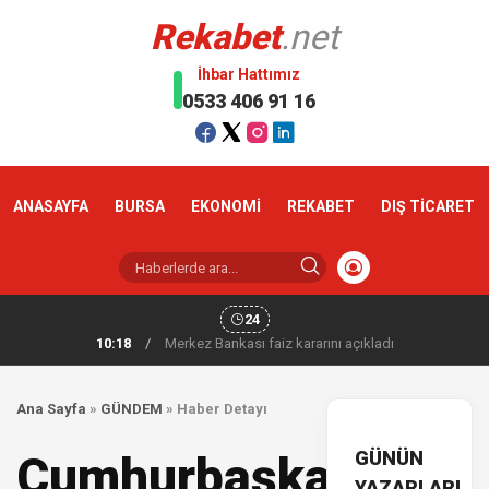
Rekabet
.net
İhbar Hattımız
0533 406 91 16
ANASAYFA
BURSA
EKONOMİ
REKABET
DIŞ TİCARET
24
10:18
/
Altın haftaya yükselişle başladı
Ana Sayfa
»
GÜNDEM
»
Haber Detayı
GÜNÜN
Cumhurbaşkanı
YAZARLARI