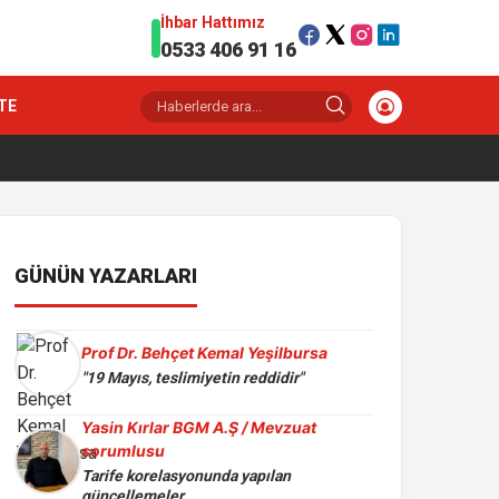
İhbar Hattımız
0533 406 91 16
TE
GÜNÜN YAZARLARI
Prof Dr. Behçet Kemal Yeşilbursa
"19 Mayıs, teslimiyetin reddidir"
Yasin Kırlar BGM A.Ş / Mevzuat
sorumlusu
Tarife korelasyonunda yapılan
güncellemeler