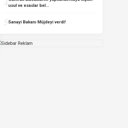
4
usul ve esaslar bel...
5
Sanayi Bakanı Müjdeyi verdi!