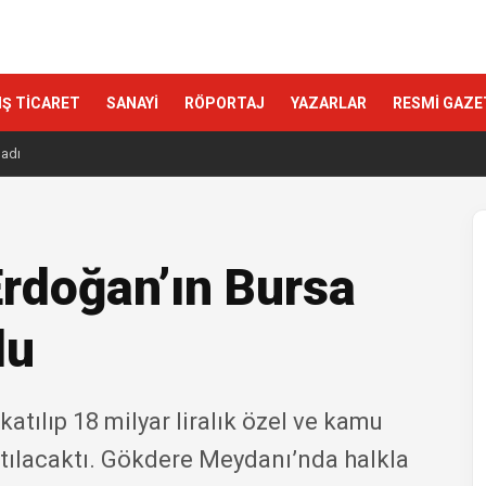
IŞ TİCARET
SANAYİ
RÖPORTAJ
YAZARLAR
RESMİ GAZE
ladı
rdoğan’ın Bursa
du
tılıp 18 milyar liralık özel ve kamu
katılacaktı. Gökdere Meydanı’nda halkla