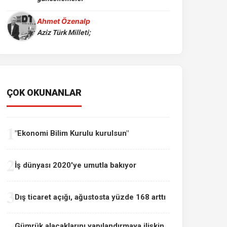
Ahmet Özenalp
Aziz Türk Milleti;
ÇOK OKUNANLAR
1
"Ekonomi Bilim Kurulu kurulsun"
2
İş dünyası 2020'ye umutla bakıyor
3
Dış ticaret açığı, ağustosta yüzde 168 arttı
Gümrük alacaklarını yapılandırmaya ilişkin