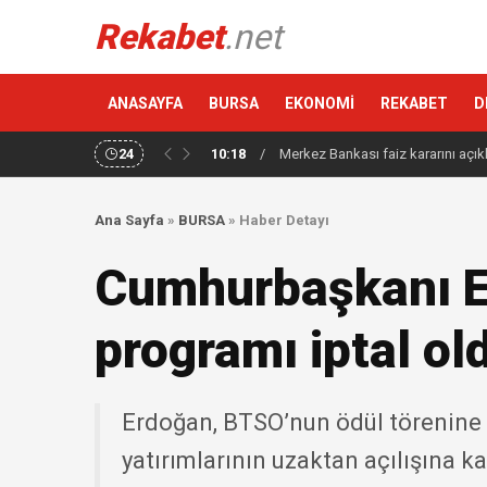
Rekabet
.net
ANASAYFA
BURSA
EKONOMİ
REKABET
D
24
10:18
/
Merkez Bankası faiz kararını açık
Ana Sayfa
»
BURSA
»
Haber Detayı
Cumhurbaşkanı E
programı iptal ol
Erdoğan, BTSO’nun ödül törenine ka
yatırımlarının uzaktan açılışına 