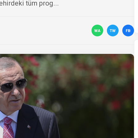
hirdeki tüm prog...
WA
TW
FB