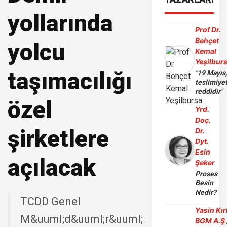
yollarında
Prof Dr.
Behçet
yolcu
Kemal
Yeşilbur
taşımacılığı
"19 Mayıs
teslimiye
reddidir"
özel
Yrd.
Doç.
şirketlere
Dr.
Dyt.
Esin
açılacak
Şeker
Proses
Besin
Nedir?
TCDD Genel
Yasin Kır
M&uuml;d&uuml;r&uuml;
BGM A.Ş 