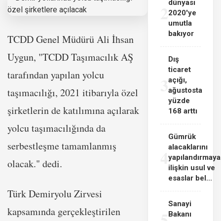
dünyası
2
2020'ye
umutla
bakıyor
TCDD Genel Müdürü Ali İhsan
Uygun, "TCDD Taşımacılık AŞ
Dış
ticaret
tarafından yapılan yolcu
3
açığı,
taşımacılığı, 2021 itibarıyla özel
ağustosta
yüzde
şirketlerin de katılımına açılarak
168 arttı
yolcu taşımacılığında da
Gümrük
serbestleşme tamamlanmış
alacaklarını
4
yapılandırmaya
olacak." dedi.
ilişkin usul ve
esaslar bel...
Türk Demiryolu Zirvesi
Sanayi
kapsamında gerçekleştirilen
5
Bakanı