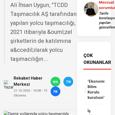
Mevzuat
Ali İhsan Uygun, "TCDD
sorumlu
Taşımacılık AŞ tarafından
Tarife
korelasy
yapılan yolcu taşımacılığı,
yapılan
güncelle
2021 itibarıyla &ouml;zel
şirketlerin de katılımına
a&ccedil;ılarak yolcu
ÇOK
taşımacılığın...
OKUNANLAR
Rekabet Haber
"Ekonomi
WA
TW
Merkezi
1
Bilim
21.10.2020 - 16:08 • 75
FB
Kurulu
Okunma
kurulsun"
İş