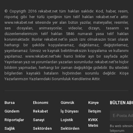
© Copyrigth 2016 rekabet.net tüm hakları saklıdır. Kod, haber, resim,
röportaj gibi her türlü içeriğinin tüm telif hakları rekabet.net’e aittir.
www.rekabet.net sitesinde yer alan bütün yazılar, materyaller, resimler,
ses dosyaları, animasyonlar, videolar, dizayn, tasarım ve
düzenlemelerimizin telif hakları 5846 numaralı yasa telif hakları
korunmaktadır. Bunlar rekabet.net’in yazılı izni olmaksızın ticari olarak
herhangi bir şekilde kopyalanamaz, dağıtılamaz, değiştirilemez,
yayınlanamaz. İzinsiz ve kaynak belirtilmeksizin kopyalama ve kullanımı
yapılamaz. www.rekabet.net’teki harici linkler ayrı bir sayfada açılır.
Yayınlanan yazı ve yorumlardan yazarları sorumludur. rekabet.net’te hiçbir
bildirim yapmadan, herhangi bir zaman değişikliğe gidebilir. Bu sitedeki
bilgilerden kaynaklı hataların hiçbirinden sorumlu değildir. Köşe
Yazarlarımızın Yazılarındaki Sorumluluk Kendilerine Aittir.
Bursa
Ekonomi
Gümrük
Künye
BÜLTEN AB
Gündem
Rekabet
İş Dünyası
İletişim
Röportajlar
Sanayi
Lojistik
KVKK
Metni
Bu web sitesi
Sağlık
Sektörden
Sektörden
İstiyorum