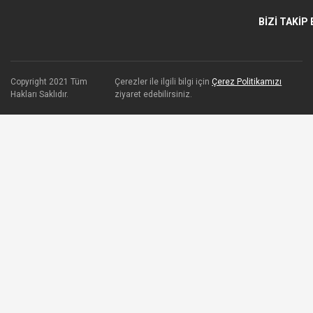
BİZİ TAKİP 
Copyright 2021 Tüm
Çerezler ile ilgili bilgi için
Çerez Politikamızı
Hakları Saklıdır.
ziyaret edebilirsiniz.