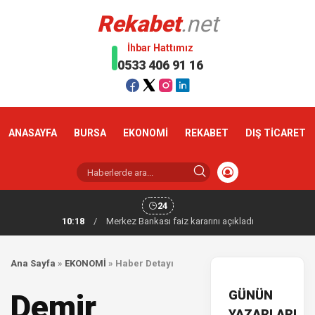
Rekabet
.net
İhbar Hattımız
0533 406 91 16
ANASAYFA
BURSA
EKONOMİ
REKABET
DIŞ TİCARET
24
10:18
/
Merkez Bankası faiz kararını açıkladı
Ana Sayfa
»
EKONOMİ
»
Haber Detayı
GÜNÜN
Demir
YAZARLARI