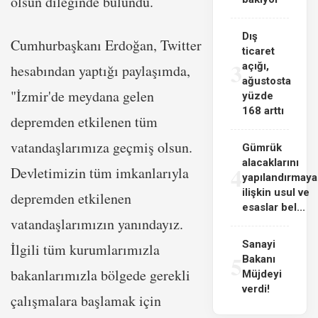
olsun dileğinde bulundu.
Dış
Cumhurbaşkanı Erdoğan, Twitter
ticaret
3
açığı,
hesabından yaptığı paylaşımda,
ağustosta
"İzmir'de meydana gelen
yüzde
168 arttı
depremden etkilenen tüm
vatandaşlarımıza geçmiş olsun.
Gümrük
alacaklarını
4
Devletimizin tüm imkanlarıyla
yapılandırmaya
ilişkin usul ve
depremden etkilenen
esaslar bel...
vatandaşlarımızın yanındayız.
Sanayi
İlgili tüm kurumlarımızla
5
Bakanı
bakanlarımızla bölgede gerekli
Müjdeyi
verdi!
çalışmalara başlamak için