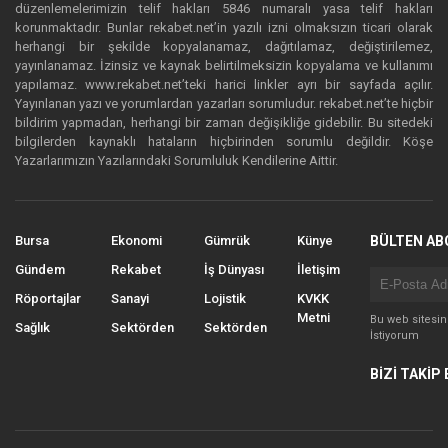
düzenlemelerimizin telif hakları 5846 numaralı yasa telif hakları
korunmaktadır. Bunlar rekabet.net’in yazılı izni olmaksızın ticari olarak
herhangi bir şekilde kopyalanamaz, dağıtılamaz, değiştirilemez,
yayınlanamaz. İzinsiz ve kaynak belirtilmeksizin kopyalama ve kullanımı
yapılamaz. www.rekabet.net’teki harici linkler ayrı bir sayfada açılır.
Yayınlanan yazı ve yorumlardan yazarları sorumludur. rekabet.net’te hiçbir
bildirim yapmadan, herhangi bir zaman değişikliğe gidebilir. Bu sitedeki
bilgilerden kaynaklı hataların hiçbirinden sorumlu değildir. Köşe
Yazarlarımızın Yazılarındaki Sorumluluk Kendilerine Aittir.
Bursa
Ekonomi
Gümrük
Künye
BÜLTEN AB
Gündem
Rekabet
İş Dünyası
İletişim
Röportajlar
Sanayi
Lojistik
KVKK
Metni
Bu web sitesi
Sağlık
Sektörden
Sektörden
İstiyorum
BİZİ TAKİP 