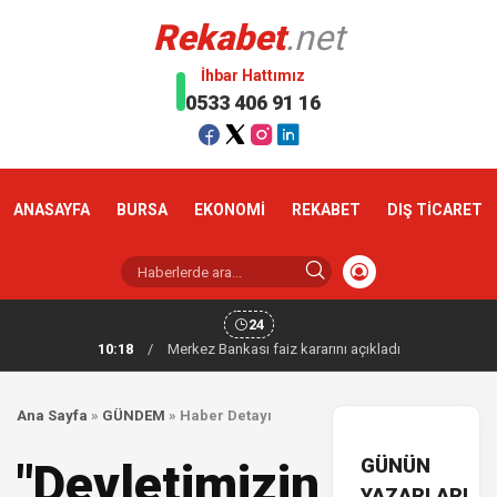
Rekabet
.net
İhbar Hattımız
0533 406 91 16
ANASAYFA
BURSA
EKONOMİ
REKABET
DIŞ TİCARET
24
10:18
/
Merkez Bankası faiz kararını açıkladı
Ana Sayfa
»
GÜNDEM
»
Haber Detayı
GÜNÜN
"Devletimizin
YAZARLARI