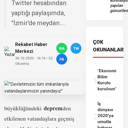
korelasy
Twitter hesabından
yapılan
güncelle
yaptığı paylaşımda,
"İzmir'de meydan...
ÇOK
Rekabet Haber
WA
TW
OKUNANLAR
Merkezi
30.10.2020 - 16:16 • 52
FB
Okunma
"Ekonomi
1
Bilim
Kurulu
kurulsun"
İş
deprem
büyüklüğündeki
den
dünyası
2
2020'ye
etkilenen vatandaşlara geçmiş
umutla
bakıyor