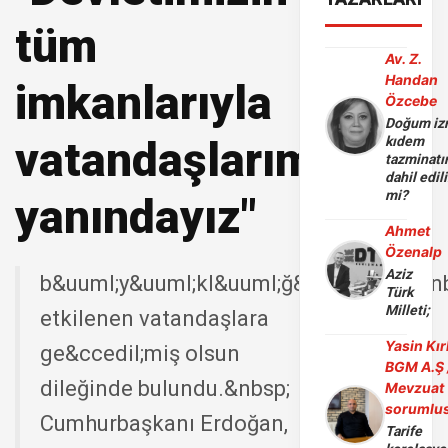
tüm
Av. Z.
Handan
imkanlarıyla
Özcebe
Doğum iz
vatandaşlarımızın
kıdem
tazminatı
dahil edili
mi?
yanındayız"
Ahmet
Özenalp
Aziz
b&uuml;y&uuml;kl&uuml;ğ&uuml;ndeki&
Türk
Milleti;
etkilenen vatandaşlara
Yasin Kır
ge&ccedil;miş olsun
BGM A.Ş 
dileğinde bulundu.&nbsp;
Mevzuat
sorumlu
Cumhurbaşkanı Erdoğan,
Tarife