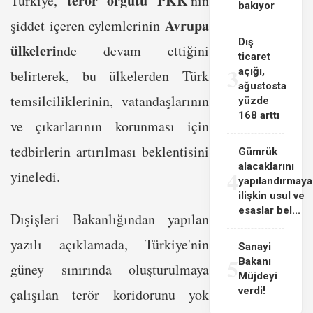
terör örgütü PKK
Türkiye,
'nın
bakıyor
Avrupa
şiddet içeren eylemlerinin
Dış
ülkeleri
nde devam ettiğini
ticaret
3
açığı,
belirterek, bu ülkelerden Türk
ağustosta
temsilciliklerinin, vatandaşlarının
yüzde
168 arttı
ve çıkarlarının korunması için
tedbirlerin artırılması beklentisini
Gümrük
alacaklarını
4
yineledi.
yapılandırmaya
ilişkin usul ve
esaslar bel...
Dışişleri Bakanlığından yapılan
yazılı açıklamada, Türkiye'nin
Sanayi
5
Bakanı
güney sınırında oluşturulmaya
Müjdeyi
verdi!
çalışılan terör koridorunu yok