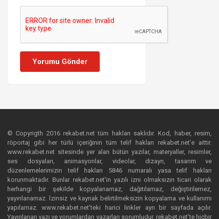
Yorumu Gönder
© Copyrigth 2016 rekabet.net tüm hakları saklıdır. Kod, haber, resim,
röportaj gibi her türlü içeriğinin tüm telif hakları rekabet.net’e aittir.
www.rekabet.net sitesinde yer alan bütün yazılar, materyaller, resimler,
ses dosyaları, animasyonlar, videolar, dizayn, tasarım ve
düzenlemelerimizin telif hakları 5846 numaralı yasa telif hakları
korunmaktadır. Bunlar rekabet.net’in yazılı izni olmaksızın ticari olarak
herhangi bir şekilde kopyalanamaz, dağıtılamaz, değiştirilemez,
yayınlanamaz. İzinsiz ve kaynak belirtilmeksizin kopyalama ve kullanımı
yapılamaz. www.rekabet.net’teki harici linkler ayrı bir sayfada açılır.
Yayınlanan yazı ve yorumlardan yazarları sorumludur. rekabet.net’te hiçbir