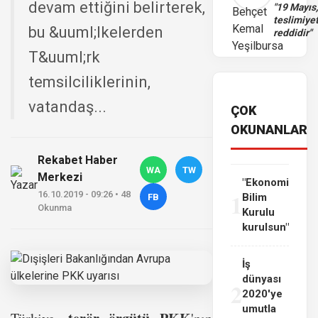
devam ettiğini belirterek,
"19 Mayıs
teslimiye
bu &uuml;lkelerden
reddidir"
T&uuml;rk
temsilciliklerinin,
vatandaş...
ÇOK
OKUNANLAR
Rekabet Haber
WA
TW
Merkezi
"Ekonomi
1
16.10.2019 - 09:26 • 48
Bilim
FB
Okunma
Kurulu
kurulsun"
İş
dünyası
2
2020'ye
umutla