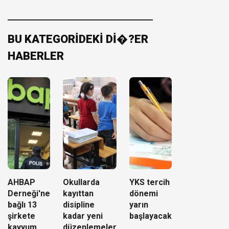
BU KATEGORİDEKİ Dİ�?ER
HABERLER
AHBAP
Okullarda
YKS tercih
Derneği'ne
kayıttan
dönemi
bağlı 13
disipline
yarın
şirkete
kadar yeni
başlayacak
kayyum
düzenlemeler