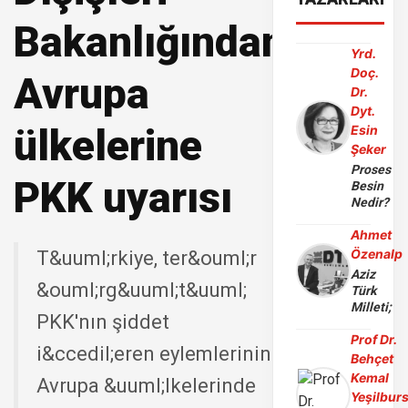
Bakanlığından
Yrd.
Doç.
Avrupa
Dr.
Dyt.
ülkelerine
Esin
Şeker
Proses
PKK uyarısı
Besin
Nedir?
Ahmet
Özenalp
T&uuml;rkiye, ter&ouml;r
Aziz
&ouml;rg&uuml;t&uuml;
Türk
Milleti;
PKK'nın şiddet
Prof Dr.
i&ccedil;eren eylemlerinin
Behçet
Kemal
Avrupa &uuml;lkelerinde
Yeşilbur