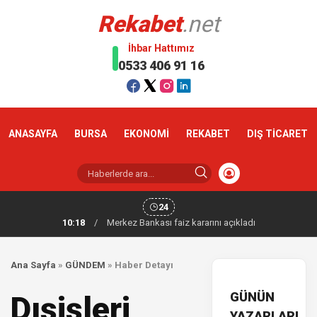
Rekabet
.net
İhbar Hattımız
0533 406 91 16
ANASAYFA
BURSA
EKONOMİ
REKABET
DIŞ TİCARET
24
10:18
/
Merkez Bankası faiz kararını açıkladı
Ana Sayfa
»
GÜNDEM
»
Haber Detayı
GÜNÜN
Dışişleri
YAZARLARI