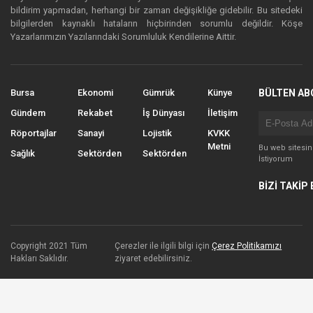
bildirim yapmadan, herhangi bir zaman değişikliğe gidebilir. Bu sitedeki
bilgilerden kaynaklı hataların hiçbirinden sorumlu değildir. Köşe
Yazarlarımızın Yazılarındaki Sorumluluk Kendilerine Aittir.
Bursa
Ekonomi
Gümrük
Künye
BÜLTEN AB
Gündem
Rekabet
İş Dünyası
İletişim
Röportajlar
Sanayi
Lojistik
KVKK
Metni
Bu web sitesi
Sağlık
Sektörden
Sektörden
İstiyorum
BİZİ TAKİP 
Copyright 2021 Tüm
Çerezler ile ilgili bilgi için
Çerez Politikamızı
Hakları Saklıdır.
ziyaret edebilirsiniz.