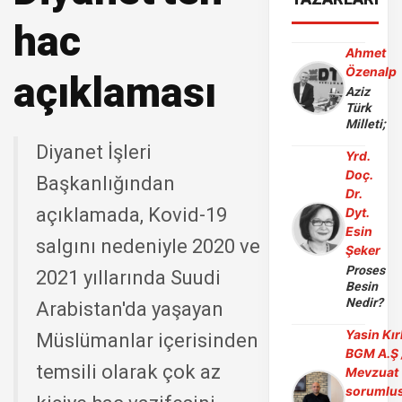
hac
Ahmet
Özenalp
açıklaması
Aziz
Türk
Milleti;
Diyanet İşleri
Yrd.
Doç.
Başkanlığından
Dr.
açıklamada, Kovid-19
Dyt.
Esin
salgını nedeniyle 2020 ve
Şeker
Proses
2021 yıllarında Suudi
Besin
Nedir?
Arabistan'da yaşayan
Yasin Kır
Müslümanlar içerisinden
BGM A.Ş 
temsili olarak çok az
Mevzuat
sorumlu