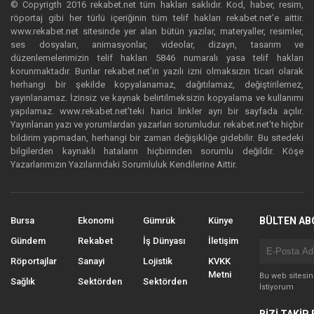
© Copyrigth 2016 rekabet.net tüm hakları saklıdır. Kod, haber, resim,
röportaj gibi her türlü içeriğinin tüm telif hakları rekabet.net’e aittir.
www.rekabet.net sitesinde yer alan bütün yazılar, materyaller, resimler,
ses dosyaları, animasyonlar, videolar, dizayn, tasarım ve
düzenlemelerimizin telif hakları 5846 numaralı yasa telif hakları
korunmaktadır. Bunlar rekabet.net’in yazılı izni olmaksızın ticari olarak
herhangi bir şekilde kopyalanamaz, dağıtılamaz, değiştirilemez,
yayınlanamaz. İzinsiz ve kaynak belirtilmeksizin kopyalama ve kullanımı
yapılamaz. www.rekabet.net’teki harici linkler ayrı bir sayfada açılır.
Yayınlanan yazı ve yorumlardan yazarları sorumludur. rekabet.net’te hiçbir
bildirim yapmadan, herhangi bir zaman değişikliğe gidebilir. Bu sitedeki
bilgilerden kaynaklı hataların hiçbirinden sorumlu değildir. Köşe
Yazarlarımızın Yazılarındaki Sorumluluk Kendilerine Aittir.
Bursa
Ekonomi
Gümrük
Künye
BÜLTEN AB
Gündem
Rekabet
İş Dünyası
İletişim
Röportajlar
Sanayi
Lojistik
KVKK
Metni
Bu web sitesi
Sağlık
Sektörden
Sektörden
İstiyorum
BİZİ TAKİP 