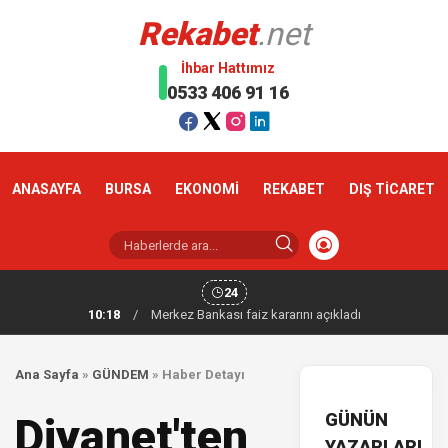
Rekabet
.net
İhbar Hattımız
0533 406 91 16
ANASAYFA
BURSA
EKONOMİ
REKABET
DIŞ TİCARET
24
10:18
/
Merkez Bankası faiz kararını açıkladı
Ana Sayfa
»
GÜNDEM
»
Haber Detayı
GÜNÜN
Diyanet'ten
YAZARLARI