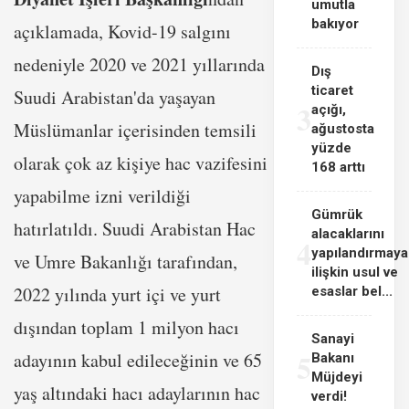
umutla
bakıyor
açıklamada, Kovid-19 salgını
nedeniyle 2020 ve 2021 yıllarında
Dış
ticaret
Suudi Arabistan'da yaşayan
3
açığı,
Müslümanlar içerisinden temsili
ağustosta
yüzde
olarak çok az kişiye hac vazifesini
168 arttı
yapabilme izni verildiği
Gümrük
hatırlatıldı. Suudi Arabistan Hac
alacaklarını
4
yapılandırmaya
ve Umre Bakanlığı tarafından,
ilişkin usul ve
2022 yılında yurt içi ve yurt
esaslar bel...
dışından toplam 1 milyon hacı
Sanayi
5
adayının kabul edileceğinin ve 65
Bakanı
Müjdeyi
yaş altındaki hacı adaylarının hac
verdi!