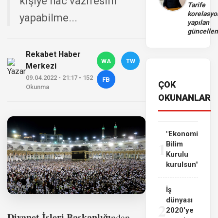
kişiye hac vazifesini
Tarife
korelasy
yapabilme...
yapılan
güncelle
Rekabet Haber
WA
TW
Merkezi
09.04.2022 - 21:17 • 152
FB
ÇOK
Okunma
OKUNANLAR
"Ekonomi
1
Bilim
Kurulu
kurulsun"
İş
dünyası
2
2020'ye
Diyanet İşleri Başkanlığı
ndan