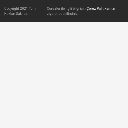
Copyright 2021 Tüm
Çerezler ile ilgili bilgi için
Çerez Politikamızı
Hakları Saklıdır.
ziyaret edebilirsiniz.