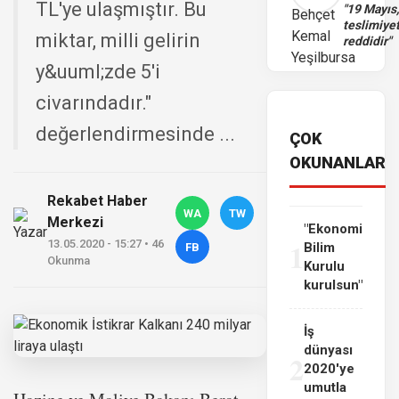
TL'ye ulaşmıştır. Bu
"19 Mayıs
teslimiye
miktar, milli gelirin
reddidir"
y&uuml;zde 5'i
civarındadır."
değerlendirmesinde ...
ÇOK
OKUNANLAR
Rekabet Haber
WA
TW
Merkezi
"Ekonomi
1
13.05.2020 - 15:27 • 46
Bilim
FB
Okunma
Kurulu
kurulsun"
İş
dünyası
2
2020'ye
umutla