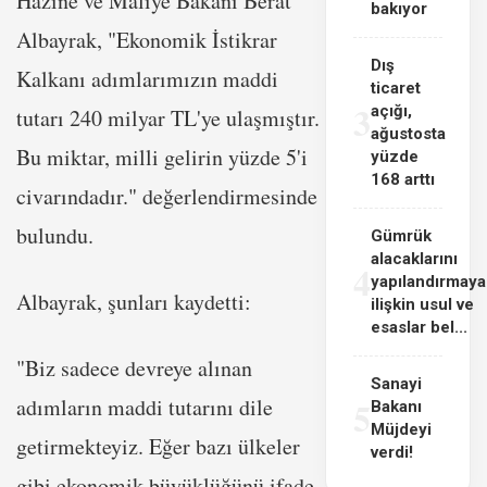
Hazine ve Maliye Bakanı Berat
bakıyor
Albayrak, "Ekonomik İstikrar
Dış
Kalkanı adımlarımızın maddi
ticaret
3
açığı,
tutarı 240 milyar TL'ye ulaşmıştır.
ağustosta
Bu miktar, milli gelirin yüzde 5'i
yüzde
168 arttı
civarındadır." değerlendirmesinde
bulundu.
Gümrük
alacaklarını
4
yapılandırmaya
Albayrak, şunları kaydetti:
ilişkin usul ve
esaslar bel...
"Biz sadece devreye alınan
Sanayi
adımların maddi tutarını dile
5
Bakanı
Müjdeyi
getirmekteyiz. Eğer bazı ülkeler
verdi!
gibi ekonomik büyüklüğünü ifade