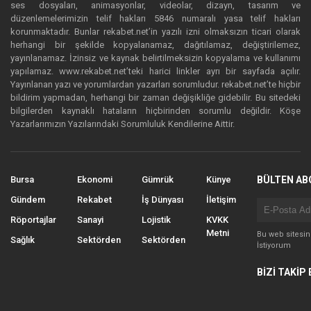
ses dosyaları, animasyonlar, videolar, dizayn, tasarım ve
düzenlemelerimizin telif hakları 5846 numaralı yasa telif hakları
korunmaktadır. Bunlar rekabet.net’in yazılı izni olmaksızın ticari olarak
herhangi bir şekilde kopyalanamaz, dağıtılamaz, değiştirilemez,
yayınlanamaz. İzinsiz ve kaynak belirtilmeksizin kopyalama ve kullanımı
yapılamaz. www.rekabet.net’teki harici linkler ayrı bir sayfada açılır.
Yayınlanan yazı ve yorumlardan yazarları sorumludur. rekabet.net’te hiçbir
bildirim yapmadan, herhangi bir zaman değişikliğe gidebilir. Bu sitedeki
bilgilerden kaynaklı hataların hiçbirinden sorumlu değildir. Köşe
Yazarlarımızın Yazılarındaki Sorumluluk Kendilerine Aittir.
Bursa
Ekonomi
Gümrük
Künye
BÜLTEN AB
Gündem
Rekabet
İş Dünyası
İletişim
Röportajlar
Sanayi
Lojistik
KVKK
Metni
Bu web sitesi
Sağlık
Sektörden
Sektörden
İstiyorum
BİZİ TAKİP 