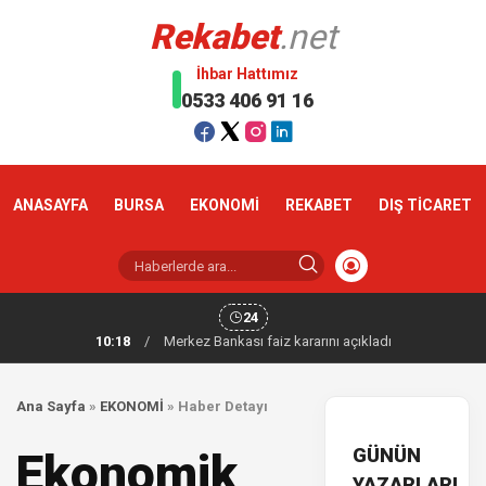
Rekabet
.net
İhbar Hattımız
0533 406 91 16
ANASAYFA
BURSA
EKONOMİ
REKABET
DIŞ TİCARET
24
10:18
/
Merkez Bankası faiz kararını açıkladı
Ana Sayfa
»
EKONOMİ
»
Haber Detayı
GÜNÜN
Ekonomik
YAZARLARI