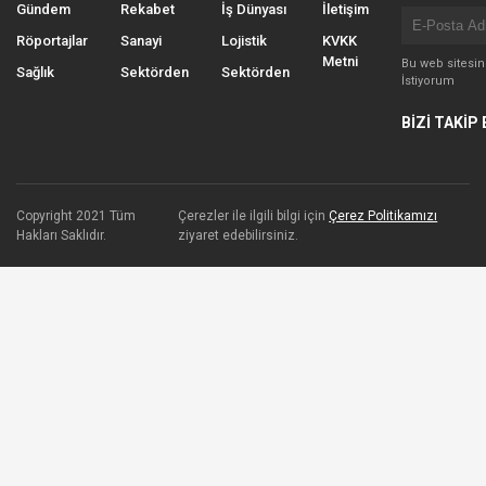
Gündem
Rekabet
İş Dünyası
İletişim
Röportajlar
Sanayi
Lojistik
KVKK
Metni
Bu web sitesi
Sağlık
Sektörden
Sektörden
İstiyorum
BİZİ TAKİP 
Copyright 2021 Tüm
Çerezler ile ilgili bilgi için
Çerez Politikamızı
Hakları Saklıdır.
ziyaret edebilirsiniz.