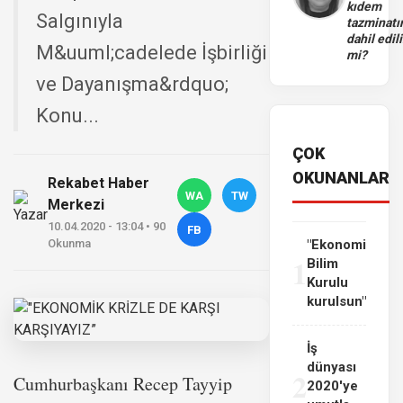
kıdem
Salgınıyla
tazminatı
dahil edili
M&uuml;cadelede İşbirliği
mi?
ve Dayanışma&rdquo;
Konu...
ÇOK
OKUNANLAR
Rekabet Haber
WA
TW
Merkezi
10.04.2020 - 13:04 • 90
FB
Okunma
"Ekonomi
1
Bilim
Kurulu
kurulsun"
İş
dünyası
2
Cumhurbaşkanı Recep Tayyip
2020'ye