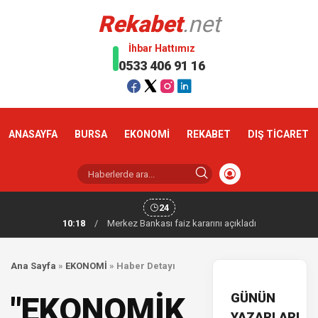
Rekabet
.net
İhbar Hattımız
0533 406 91 16
ANASAYFA
BURSA
EKONOMİ
REKABET
DIŞ TİCARET
24
10:18
/
Merkez Bankası faiz kararını açıkladı
Ana Sayfa
»
EKONOMİ
»
Haber Detayı
GÜNÜN
"EKONOMİK
YAZARLARI