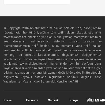
© Copyrigth 2016 rekabet.net tüm hakları saklıdır. Kod, haber, resim,
röportaj gibi her türlü içeriğinin tüm telif hakları rekabet.net’e aittir.
www.rekabet.net sitesinde yer alan bütün yazılar, materyaller, resimler,
ses dosyaları, animasyonlar, videolar, dizayn, tasarım ve
düzenlemelerimizin telif hakları 5846 numaralı yasa telif hakları
korunmaktadır. Bunlar rekabet.net’in yazılı izni olmaksızın ticari olarak
herhangi bir şekilde kopyalanamaz, dağıtılamaz, değiştirilemez,
yayınlanamaz. İzinsiz ve kaynak belirtilmeksizin kopyalama ve kullanımı
yapılamaz. www.rekabet.net’teki harici linkler ayrı bir sayfada açılır.
Yayınlanan yazı ve yorumlardan yazarları sorumludur. rekabet.net’te hiçbir
bildirim yapmadan, herhangi bir zaman değişikliğe gidebilir. Bu sitedeki
bilgilerden kaynaklı hataların hiçbirinden sorumlu değildir. Köşe
Yazarlarımızın Yazılarındaki Sorumluluk Kendilerine Aittir.
Bursa
Ekonomi
Gümrük
Künye
BÜLTEN AB