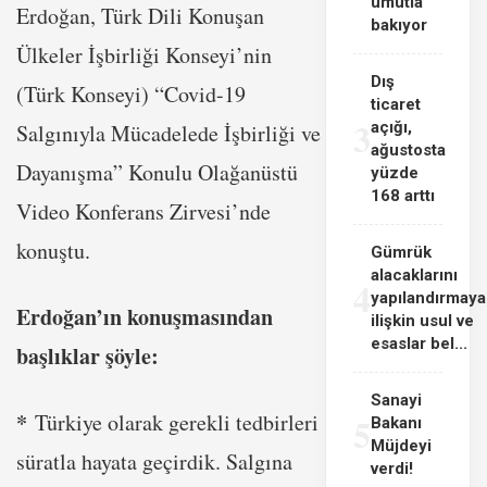
umutla
Erdoğan, Türk Dili Konuşan
bakıyor
Ülkeler İşbirliği Konseyi’nin
Dış
(Türk Konseyi) “Covid-19
ticaret
3
açığı,
Salgınıyla Mücadelede İşbirliği ve
ağustosta
Dayanışma” Konulu Olağanüstü
yüzde
168 arttı
Video Konferans Zirvesi’nde
konuştu.
Gümrük
alacaklarını
4
yapılandırmaya
Erdoğan’ın konuşmasından
ilişkin usul ve
esaslar bel...
başlıklar şöyle:
Sanayi
*
Türkiye olarak gerekli tedbirleri
5
Bakanı
Müjdeyi
süratla hayata geçirdik. Salgına
verdi!