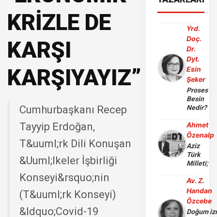
KRİZLE DE
Yrd.
Doç.
KARŞI
Dr.
Dyt.
KARŞIYAYIZ”
Esin
Şeker
Proses
Besin
Cumhurbaşkanı Recep
Nedir?
Tayyip Erdoğan,
Ahmet
Özenalp
T&uuml;rk Dili Konuşan
Aziz
Türk
&Uuml;lkeler İşbirliği
Milleti;
Konseyi&rsquo;nin
Av. Z.
Handan
(T&uuml;rk Konseyi)
Özcebe
&ldquo;Covid-19
Doğum iz