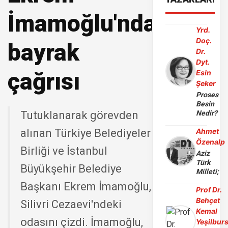
İmamoğlu'ndan
Yrd.
Doç.
bayrak
Dr.
Dyt.
çağrısı
Esin
Şeker
Proses
Besin
Tutuklanarak görevden
Nedir?
alınan Türkiye Belediyeler
Ahmet
Özenalp
Birliği ve İstanbul
Aziz
Türk
Büyükşehir Belediye
Milleti;
Başkanı Ekrem İmamoğlu,
Prof Dr.
Behçet
Silivri Cezaevi'ndeki
Kemal
odasını çizdi. İmamoğlu,
Yeşilbur