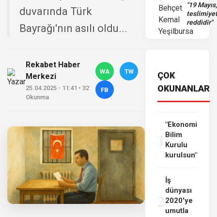
"19 Mayıs
duvarında Türk
teslimiye
reddidir"
Bayrağı'nın asılı oldu...
Rekabet Haber
WA
TW
ÇOK
Merkezi
OKUNANLAR
25.04.2025 - 11:41 • 32
FB
Okunma
"Ekonomi
1
Bilim
Kurulu
kurulsun"
İş
dünyası
2
2020'ye
umutla