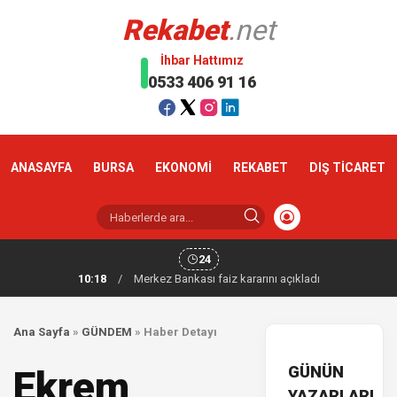
Rekabet
.net
İhbar Hattımız
0533 406 91 16
ANASAYFA
BURSA
EKONOMİ
REKABET
DIŞ TİCARET
24
10:18
/
Merkez Bankası faiz kararını açıkladı
Ana Sayfa
»
GÜNDEM
»
Haber Detayı
GÜNÜN
Ekrem
YAZARLARI