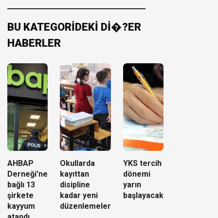
BU KATEGORİDEKİ Dİ�?ER
HABERLER
AHBAP
Okullarda
YKS tercih
Derneği'ne
kayıttan
dönemi
bağlı 13
disipline
yarın
şirkete
kadar yeni
başlayacak
kayyum
düzenlemeler
atandı