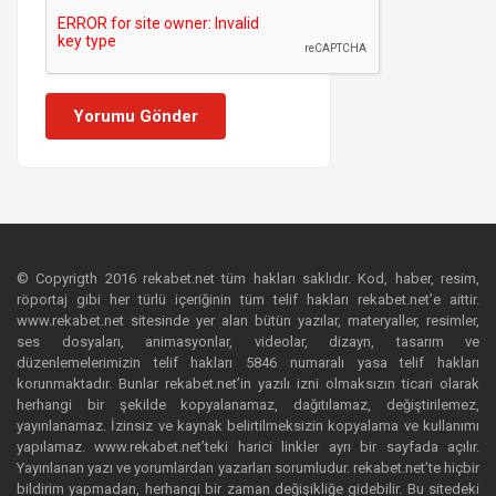
Yorumu Gönder
© Copyrigth 2016 rekabet.net tüm hakları saklıdır. Kod, haber, resim,
röportaj gibi her türlü içeriğinin tüm telif hakları rekabet.net’e aittir.
www.rekabet.net sitesinde yer alan bütün yazılar, materyaller, resimler,
ses dosyaları, animasyonlar, videolar, dizayn, tasarım ve
düzenlemelerimizin telif hakları 5846 numaralı yasa telif hakları
korunmaktadır. Bunlar rekabet.net’in yazılı izni olmaksızın ticari olarak
herhangi bir şekilde kopyalanamaz, dağıtılamaz, değiştirilemez,
yayınlanamaz. İzinsiz ve kaynak belirtilmeksizin kopyalama ve kullanımı
yapılamaz. www.rekabet.net’teki harici linkler ayrı bir sayfada açılır.
Yayınlanan yazı ve yorumlardan yazarları sorumludur. rekabet.net’te hiçbir
bildirim yapmadan, herhangi bir zaman değişikliğe gidebilir. Bu sitedeki