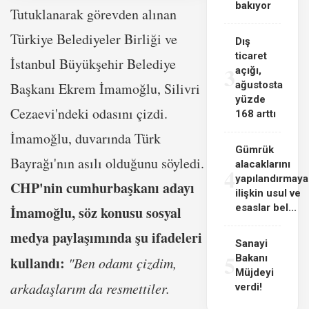
bakıyor
Tutuklanarak görevden alınan
Türkiye Belediyeler Birliği ve
Dış
ticaret
İstanbul Büyükşehir Belediye
3
açığı,
ağustosta
Başkanı Ekrem İmamoğlu, Silivri
yüzde
Cezaevi'ndeki odasını çizdi.
168 arttı
İmamoğlu, duvarında Türk
Gümrük
Bayrağı'nın asılı olduğunu söyledi.
alacaklarını
4
yapılandırmaya
CHP'nin cumhurbaşkanı adayı
ilişkin usul ve
esaslar bel...
İmamoğlu, söz konusu sosyal
medya paylaşımında şu ifadeleri
Sanayi
5
Bakanı
kullandı:
"Ben odamı çizdim,
Müjdeyi
arkadaşlarım da resmettiler.
verdi!