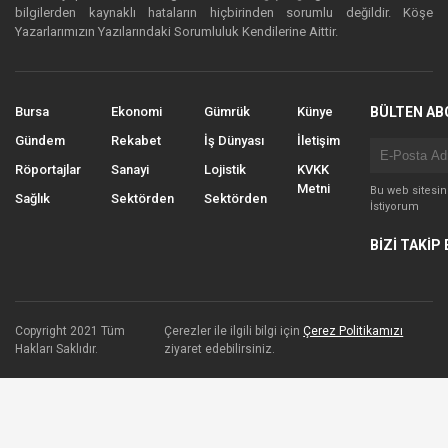
bilgilerden kaynaklı hataların hiçbirinden sorumlu değildir. Köşe
Yazarlarımızın Yazılarındaki Sorumluluk Kendilerine Aittir.
Bursa
Ekonomi
Gümrük
Künye
BÜLTEN AB
Gündem
Rekabet
İş Dünyası
İletişim
Röportajlar
Sanayi
Lojistik
KVKK
Metni
Bu web sitesi
Sağlık
Sektörden
Sektörden
İstiyorum
BİZİ TAKİP 
Copyright 2021 Tüm
Çerezler ile ilgili bilgi için
Çerez Politikamızı
Hakları Saklıdır.
ziyaret edebilirsiniz.