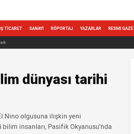
IŞ TİCARET
SANAYİ
RÖPORTAJ
YAZARLAR
RESMİ GAZE
ladı
lim dünyası tarihi
El Nino olgusuna ilişkin yeni
i bilim insanları, Pasifik Okyanusu'nda