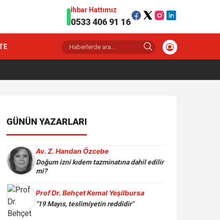
İhbar Hattımız
0533 406 91 16
TE
GÜNÜN YAZARLARI
Av. Z. Handan Özcebe
Doğum izni kıdem tazminatına dahil edilir
mi?
Prof Dr. Behçet Kemal Yeşilbursa
"19 Mayıs, teslimiyetin reddidir"