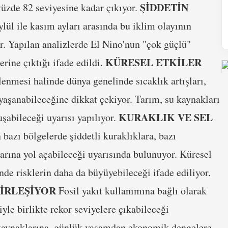
ŞİDDETİN
üzde 82 seviyesine kadar çıkıyor.
ylül ile kasım ayları arasında bu iklim olayının
or. Yapılan analizlerde El Nino'nun "çok güçlü"
KÜRESEL ETKİLER
rine çıktığı ifade edildi.
nmesi halinde dünya genelinde sıcaklık artışları,
 yaşanabileceğine dikkat çekiyor. Tarım, su kaynakları
KURAKLIK VE SEL
uşabileceği uyarısı yapılıyor.
bazı bölgelerde şiddetli kuraklıklara, bazı
larına yol açabileceği uyarısında bulunuyor. Küresel
nde risklerin daha da büyüyebileceği ifade ediliyor.
BİRLEŞİYOR
Fosil yakıt kullanımına bağlı olarak
iyle birlikte rekor seviyelere çıkabileceği
 kaynaklarına, günlük yaşamdan ekonomik dengelere