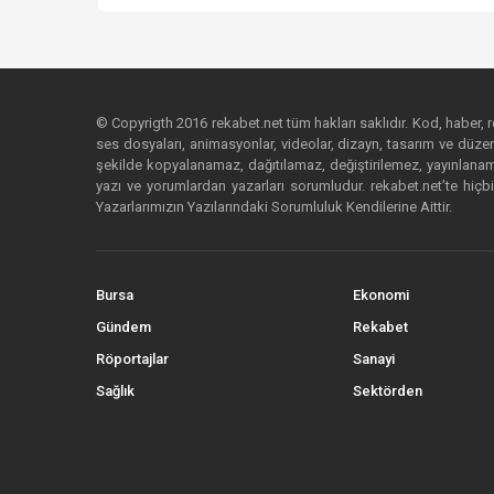
© Copyrigth 2016 rekabet.net tüm hakları saklıdır. Kod, haber, res
ses dosyaları, animasyonlar, videolar, dizayn, tasarım ve düzenl
şekilde kopyalanamaz, dağıtılamaz, değiştirilemez, yayınlanamaz
yazı ve yorumlardan yazarları sorumludur. rekabet.net’te hiçbi
Yazarlarımızın Yazılarındaki Sorumluluk Kendilerine Aittir.
Bursa
Ekonomi
Gündem
Rekabet
Röportajlar
Sanayi
Sağlık
Sektörden