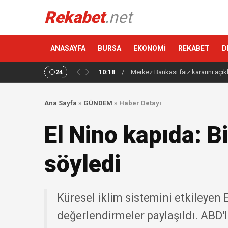
Rekabet
.net
ANASAYFA
BURSA
EKONOMİ
REKABET
D
24
10:18
/
Merkez Bankası faiz kararını açık
Ana Sayfa
»
GÜNDEM
»
Haber Detayı
El Nino kapıda: Bi
söyledi
Küresel iklim sistemini etkileyen 
değerlendirmeler paylaşıldı. ABD'l