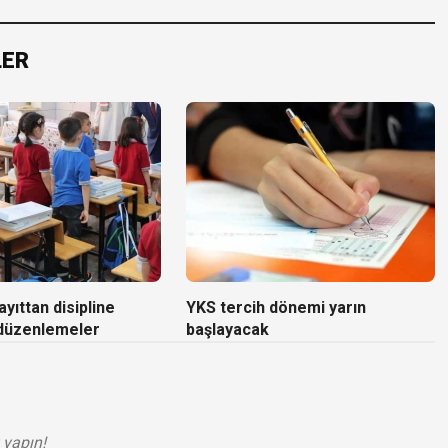
LER
yıttan disipline
YKS tercih dönemi yarın
 düzenlemeler
başlayacak
 yapın!