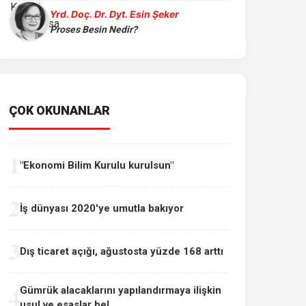
Yrd. Doç. Dr. Dyt. Esin Şeker
Proses Besin Nedir?
ÇOK OKUNANLAR
1
"Ekonomi Bilim Kurulu kurulsun"
2
İş dünyası 2020'ye umutla bakıyor
3
Dış ticaret açığı, ağustosta yüzde 168 arttı
4
Gümrük alacaklarını yapılandırmaya ilişkin
usul ve esaslar bel...