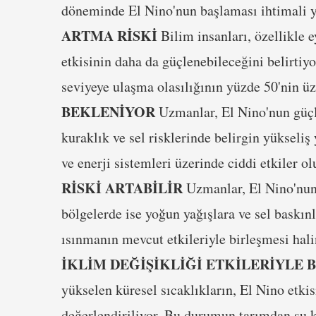
döneminde El Nino'nun başlaması ihtimali y
ARTMA RİSKİ
Bilim insanları, özellikle e
etkisinin daha da güçlenebileceğini belirtiy
seviyeye ulaşma olasılığının yüzde 50'nin üze
BEKLENİYOR
Uzmanlar, El Nino'nun güçle
kuraklık ve sel risklerinde belirgin yükseliş
ve enerji sistemleri üzerinde ciddi etkiler ol
RİSKİ ARTABİLİR
Uzmanlar, El Nino'nun 
bölgelerde ise yoğun yağışlara ve sel baskın
ısınmanın mevcut etkileriyle birleşmesi hali
İKLİM DEĞİŞİKLİĞİ ETKİLERİYLE 
yükselen küresel sıcaklıkların, El Nino etkis
değerlendiriliyor. Bu durumun tarımdan su