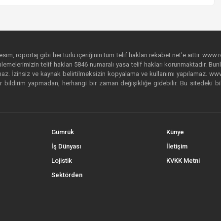
im, röportaj gibi her türlü içeriğinin tüm telif hakları rekabet.net’e aittir. www.r
emelerimizin telif hakları 5846 numaralı yasa telif hakları korunmaktadır. Bunlar
. İzinsiz ve kaynak belirtilmeksizin kopyalama ve kullanımı yapılamaz. www.rek
r bildirim yapmadan, herhangi bir zaman değişikliğe gidebilir. Bu sitedeki bi
Gümrük
Künye
İş Dünyası
İletişim
Lojistik
KVKK Metni
Sektörden