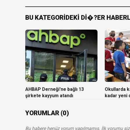
BU KATEGORİDEKİ Dİ�?ER HABER
AHBAP Derneği'ne bağlı 13
Okullarda ka
şirkete kayyum atandı
kadar yeni
YORUMLAR (0)
Bu habere henüz yorum yapılmamış. İlk yorumu siz