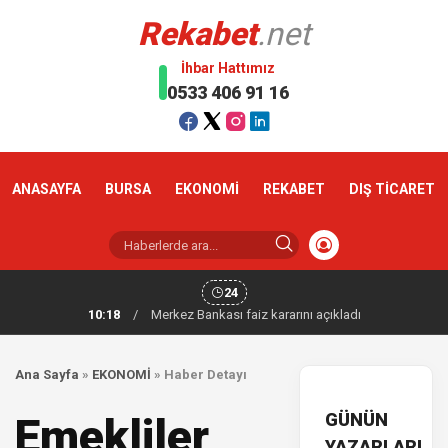
Rekabet
.net
İhbar Hattımız
0533 406 91 16
ANASAYFA
BURSA
EKONOMİ
REKABET
DIŞ TİCARET
24
10:18
/
Merkez Bankası faiz kararını açıkladı
Ana Sayfa
»
EKONOMİ
»
Haber Detayı
GÜNÜN
Emekliler
YAZARLARI