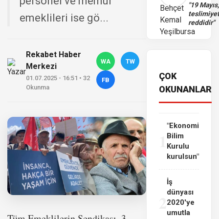
personel ve memur
"19 Mayıs
teslimiye
emeklileri ise gö...
reddidir"
Rekabet Haber
WA
TW
Merkezi
ÇOK
01.07.2025 - 16:51 • 32
FB
Okunma
OKUNANLAR
"Ekonomi
1
Bilim
Kurulu
kurulsun"
İş
dünyası
2
2020'ye
umutla
Tüm Emeklilerin Sendikası, 3