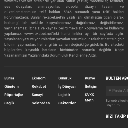
www.rekabet.net sitesinde yer alan bütün yazılar, materyaller, resimler,
ses dosyaları, animasyonlar, videolar, dizayn, tasarım ve
düzenlemelerimizin telif hakları 5846 numaralı yasa telif hakları
korunmaktadır. Bunlar rekabet.net’in yazılı izni olmaksızın ticari olarak
herhangi bir şekilde kopyalanamaz, dağıtılamaz, değiştirilemez,
yayınlanamaz. İzinsiz ve kaynak belirtilmeksizin kopyalama ve kullanımı
yapılamaz. www.rekabet.net’teki harici linkler ayrı bir sayfada açılır.
Yayınlanan yazı ve yorumlardan yazarları sorumludur. rekabet.net’te hiçbir
bildirim yapmadan, herhangi bir zaman değişikliğe gidebilir. Bu sitedeki
bilgilerden kaynaklı hataların hiçbirinden sorumlu değildir. Köşe
Yazarlarımızın Yazılarındaki Sorumluluk Kendilerine Aittir.
Bursa
Ekonomi
Gümrük
Künye
BÜLTEN AB
Gündem
Rekabet
İş Dünyası
İletişim
Röportajlar
Sanayi
Lojistik
KVKK
Metni
Bu web sitesi
Sağlık
Sektörden
Sektörden
İstiyorum
BİZİ TAKİP 