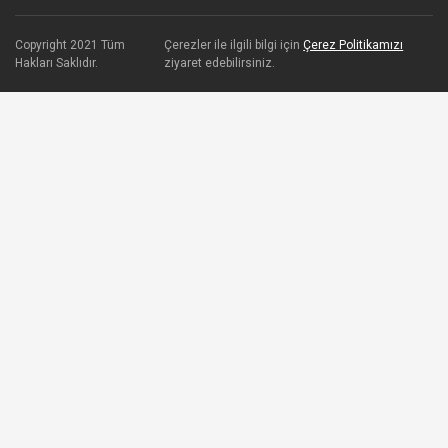
Copyright 2021 Tüm
Çerezler ile ilgili bilgi için
Çerez Politikamızı
Hakları Saklıdır.
ziyaret edebilirsiniz.