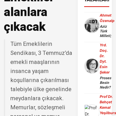
alanlara
Ahmet
Özenalp
çıkacak
Aziz
Türk
Milleti;
Tüm Emeklilerin
Yrd.
Doç.
Sendikası, 3 Temmuz’da
Dr.
emekli maaşlarının
Dyt.
Esin
insanca yaşam
Şeker
Proses
koşullarına çıkarılması
Besin
Nedir?
talebiyle ülke genelinde
Prof Dr.
meydanlara çıkacak.
Behçet
Memurlar, sözleşmeli
Kemal
Yeşilbur