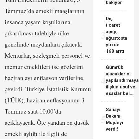
bakıyor
Temmuz’da emekli maaşlarının
Dış
insanca yaşam koşullarına
ticaret
3
çıkarılması talebiyle ülke
açığı,
ağustosta
genelinde meydanlara çıkacak.
yüzde
168 arttı
Memurlar, sözleşmeli personel ve
memur emeklileri ise gözlerini
Gümrük
alacaklarını
4
haziran ayı enflasyon verilerine
yapılandırmaya
ilişkin usul ve
çevirdi. Türkiye İstatistik Kurumu
esaslar bel...
(TÜİK), haziran enflasyonunu 3
Sanayi
Temmuz saat 10.00’da
5
Bakanı
açıklayacak. Öte yandan en düşük
Müjdeyi
verdi!
emekli aylığı ile ilgili de