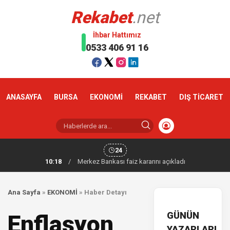
Rekabet
.net
İhbar Hattımız
0533 406 91 16
ANASAYFA
BURSA
EKONOMİ
REKABET
DIŞ TİCARET
24
10:18
/
Merkez Bankası faiz kararını açıkladı
Ana Sayfa
»
EKONOMİ
»
Haber Detayı
GÜNÜN
Enflasyon
YAZARLARI