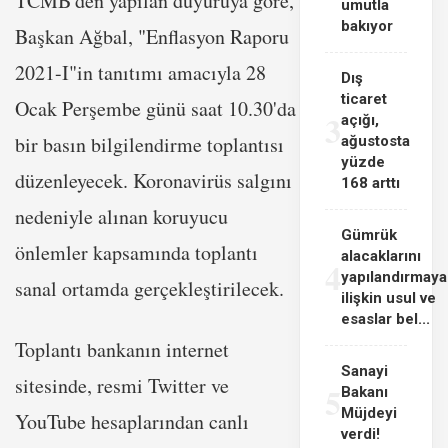
TCMB'den yapılan duyuruya göre,
umutla
bakıyor
Başkan Ağbal, "Enflasyon Raporu
2021-I"in tanıtımı amacıyla 28
Dış
ticaret
Ocak Perşembe günü saat 10.30'da
3
açığı,
bir basın bilgilendirme toplantısı
ağustosta
yüzde
düzenleyecek. Koronavirüs salgını
168 arttı
nedeniyle alınan koruyucu
Gümrük
önlemler kapsamında toplantı
alacaklarını
4
yapılandırmaya
sanal ortamda gerçekleştirilecek.
ilişkin usul ve
esaslar bel...
Toplantı bankanın internet
Sanayi
sitesinde, resmi Twitter ve
5
Bakanı
Müjdeyi
YouTube hesaplarından canlı
verdi!