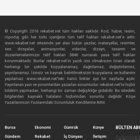
© Copyrigth 2016 rekabet.net tüm hakları saklıdır. Kod, haber, resim,
röportaj gibi her türlü içeriğinin tüm telif hakları rekabet.net’e aittir.
www.rekabet.net sitesinde yer alan bütün yazılar, materyaller, resimler,
ses dosyaları, animasyonlar, videolar, dizayn, tasarım ve
düzenlemelerimizin telif hakları 5846 numaralı yasa telif hakları
korunmaktadır. Bunlar rekabet.net’in yazılı izni olmaksızın ticari olarak
herhangi bir şekilde kopyalanamaz, dağıtılamaz, değiştirilemez,
yayınlanamaz. İzinsiz ve kaynak belirtilmeksizin kopyalama ve kullanımı
yapılamaz. www.rekabet.net’teki harici linkler ayrı bir sayfada açılır.
Yayınlanan yazı ve yorumlardan yazarları sorumludur. rekabet.net’te hiçbir
bildirim yapmadan, herhangi bir zaman değişikliğe gidebilir. Bu sitedeki
bilgilerden kaynaklı hataların hiçbirinden sorumlu değildir. Köşe
Yazarlarımızın Yazılarındaki Sorumluluk Kendilerine Aittir.
Bursa
Ekonomi
Gümrük
Künye
BÜLTEN AB
Gündem
Rekabet
İş Dünyası
İletişim