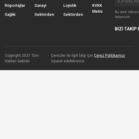
Röportajlar
Sanayi
Lojistik
KVKK
Metni
Bu web sitesi
Sağlık
Sektörden
Sektörden
İstiyorum
BİZİ TAKİP 
Copyright 2021 Tüm
Çerezler ile ilgili bilgi için
Çerez Politikamızı
Hakları Saklıdır.
ziyaret edebilirsiniz.