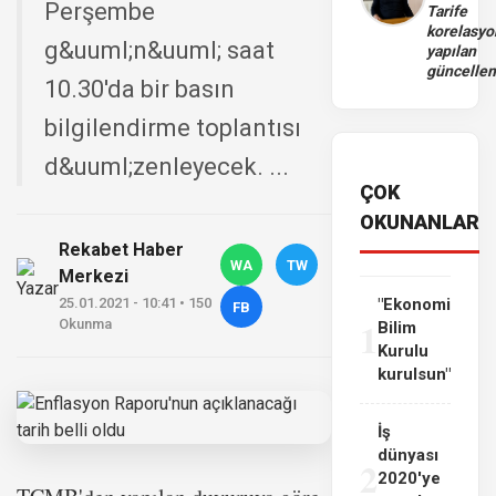
Perşembe
Tarife
korelasy
g&uuml;n&uuml; saat
yapılan
güncelle
10.30'da bir basın
bilgilendirme toplantısı
d&uuml;zenleyecek. ...
ÇOK
OKUNANLAR
Rekabet Haber
WA
TW
Merkezi
25.01.2021 - 10:41 • 150
"Ekonomi
FB
1
Okunma
Bilim
Kurulu
kurulsun"
İş
dünyası
2
2020'ye