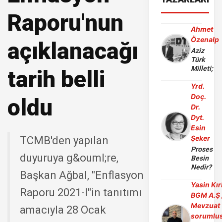
Raporu'nun
Ahmet
Özenalp
açıklanacağı
Aziz
Türk
Milleti;
tarih belli
Yrd.
Doç.
oldu
Dr.
Dyt.
Esin
Şeker
TCMB'den yapılan
Proses
duyuruya g&ouml;re,
Besin
Nedir?
Başkan Ağbal, "Enflasyon
Yasin Kır
Raporu 2021-I"in tanıtımı
BGM A.Ş 
Mevzuat
amacıyla 28 Ocak
sorumlu