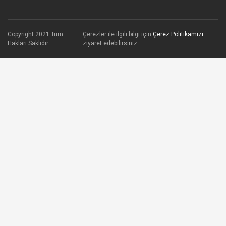
Copyright 2021 Tüm
Çerezler ile ilgili bilgi için
Çerez Politikamızı
Hakları Saklıdır.
ziyaret edebilirsiniz.