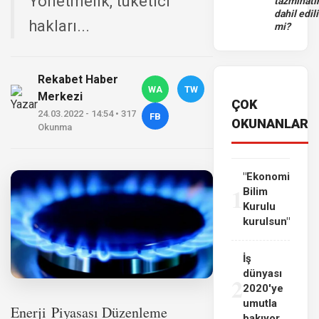
Yönetmelik, tüketici
tazminatı
dahil edili
hakları...
mi?
Rekabet Haber
WA
TW
Merkezi
ÇOK
24.03.2022 - 14:54 • 317
FB
OKUNANLAR
Okunma
"Ekonomi
1
Bilim
Kurulu
kurulsun"
İş
dünyası
2
2020'ye
umutla
Enerji Piyasası Düzenleme
bakıyor