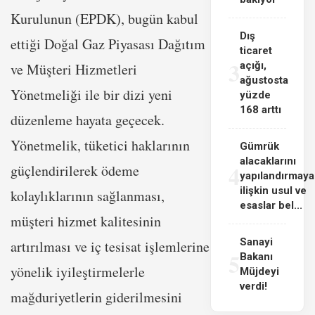
Kurulunun (EPDK), bugün kabul
Dış
ettiği Doğal Gaz Piyasası Dağıtım
ticaret
3
açığı,
ve Müşteri Hizmetleri
ağustosta
Yönetmeliği ile bir dizi yeni
yüzde
168 arttı
düzenleme hayata geçecek.
Yönetmelik, tüketici haklarının
Gümrük
alacaklarını
4
güçlendirilerek ödeme
yapılandırmaya
ilişkin usul ve
kolaylıklarının sağlanması,
esaslar bel...
müşteri hizmet kalitesinin
Sanayi
artırılması ve iç tesisat işlemlerine
5
Bakanı
yönelik iyileştirmelerle
Müjdeyi
verdi!
mağduriyetlerin giderilmesini