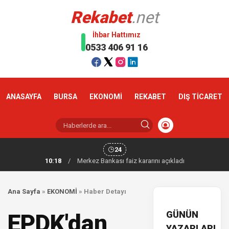
Rekabet
.net
İhbar Hattımız
0533 406 91 16
ANASAYFA
BURSA
EKONOMİ
REKABET
DIŞ TİCARET
24
10:18
/
Merkez Bankası faiz kararını açıkladı
Ana Sayfa
»
EKONOMİ
»
Haber Detayı
GÜNÜN
EPDK'dan
YAZARLARI