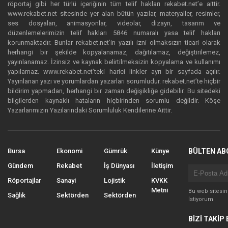
röportaj gibi her türlü içeriğinin tüm telif hakları rekabet.net’e aittir.
www.rekabet.net sitesinde yer alan bütün yazılar, materyaller, resimler,
ses dosyaları, animasyonlar, videolar, dizayn, tasarım ve
düzenlemelerimizin telif hakları 5846 numaralı yasa telif hakları
korunmaktadır. Bunlar rekabet.net’in yazılı izni olmaksızın ticari olarak
herhangi bir şekilde kopyalanamaz, dağıtılamaz, değiştirilemez,
yayınlanamaz. İzinsiz ve kaynak belirtilmeksizin kopyalama ve kullanımı
yapılamaz. www.rekabet.net’teki harici linkler ayrı bir sayfada açılır.
Yayınlanan yazı ve yorumlardan yazarları sorumludur. rekabet.net’te hiçbir
bildirim yapmadan, herhangi bir zaman değişikliğe gidebilir. Bu sitedeki
bilgilerden kaynaklı hataların hiçbirinden sorumlu değildir. Köşe
Yazarlarımızın Yazılarındaki Sorumluluk Kendilerine Aittir.
Bursa
Ekonomi
Gümrük
Künye
BÜLTEN AB
Gündem
Rekabet
İş Dünyası
İletişim
Röportajlar
Sanayi
Lojistik
KVKK
Metni
Bu web sitesi
Sağlık
Sektörden
Sektörden
İstiyorum
BİZİ TAKİP 