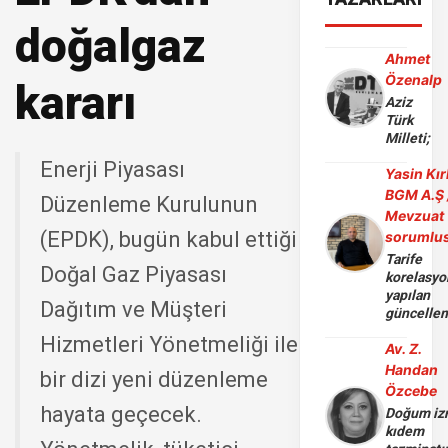
doğalgaz
Ahmet
Özenalp
kararı
Aziz
Türk
Milleti;
Enerji Piyasası
Yasin Kır
BGM A.Ş 
Düzenleme Kurulunun
Mevzuat
(EPDK), bugün kabul ettiği
sorumlu
Tarife
Doğal Gaz Piyasası
korelasy
yapılan
Dağıtım ve Müşteri
güncelle
Hizmetleri Yönetmeliği ile
Av. Z.
Handan
bir dizi yeni düzenleme
Özcebe
hayata geçecek.
Doğum iz
kıdem