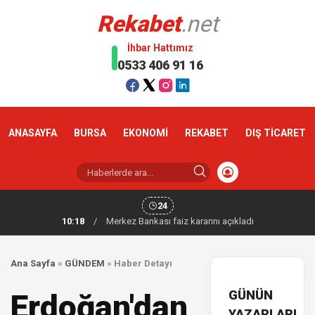
Rekabet
.net
İhbar Hattımız
0533 406 91 16
ANASAYFA
BURSA
EKONOMİ
REKABET
DIŞ TİCARET
24
10:18
/
Merkez Bankası faiz kararını açıkladı
Ana Sayfa
»
GÜNDEM
»
Haber Detayı
GÜNÜN
Erdoğan'dan
YAZARLARI