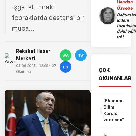
Handan
işgal altındaki
Özcebe
Doğum iz
topraklarda destansı bir
kıdem
tazminatı
müca...
dahil edili
mi?
Rekabet Haber
WA
TW
Merkezi
05.06.2025 - 12:08 • 27
FB
ÇOK
Okunma
OKUNANLAR
"Ekonomi
1
Bilim
Kurulu
kurulsun"
İş