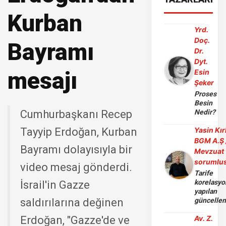
Kurban
Yrd.
Doç.
Bayramı
Dr.
Dyt.
mesajı
Esin
Şeker
Proses
Besin
Cumhurbaşkanı Recep
Nedir?
Tayyip Erdoğan, Kurban
Yasin Kır
BGM A.Ş 
Bayramı dolayısıyla bir
Mevzuat
sorumlu
video mesaj gönderdi.
Tarife
korelasy
İsrail'in Gazze
yapılan
saldırılarına değinen
güncelle
Erdoğan, "Gazze'de ve
Av. Z.