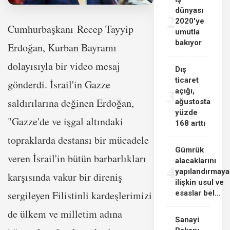
dünyası
2
2020'ye
Cumhurbaşkanı Recep Tayyip
umutla
bakıyor
Erdoğan, Kurban Bayramı
dolayısıyla bir video mesaj
Dış
ticaret
gönderdi. İsrail'in Gazze
3
açığı,
saldırılarına değinen Erdoğan,
ağustosta
yüzde
"Gazze'de ve işgal altındaki
168 arttı
topraklarda destansı bir mücadele
Gümrük
veren İsrail'in bütün barbarlıkları
alacaklarını
4
yapılandırmaya
karşısında vakur bir direniş
ilişkin usul ve
esaslar bel...
sergileyen Filistinli kardeşlerimizi
de ülkem ve milletim adına
Sanayi