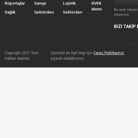
Röportajlar
Sanayi
Lojistik
KVKK
Metni
Bu web sitesi
Sağlık
Sektörden
Sektörden
İstiyorum
BİZİ TAKİP 
Copyright 2021 Tüm
Çerezler ile ilgili bilgi için
Çerez Politikamızı
Hakları Saklıdır.
ziyaret edebilirsiniz.