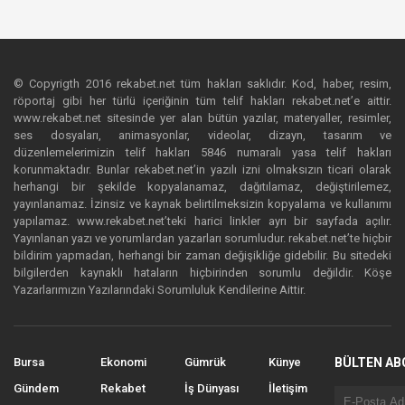
© Copyrigth 2016 rekabet.net tüm hakları saklıdır. Kod, haber, resim,
röportaj gibi her türlü içeriğinin tüm telif hakları rekabet.net’e aittir.
www.rekabet.net sitesinde yer alan bütün yazılar, materyaller, resimler,
ses dosyaları, animasyonlar, videolar, dizayn, tasarım ve
düzenlemelerimizin telif hakları 5846 numaralı yasa telif hakları
korunmaktadır. Bunlar rekabet.net’in yazılı izni olmaksızın ticari olarak
herhangi bir şekilde kopyalanamaz, dağıtılamaz, değiştirilemez,
yayınlanamaz. İzinsiz ve kaynak belirtilmeksizin kopyalama ve kullanımı
yapılamaz. www.rekabet.net’teki harici linkler ayrı bir sayfada açılır.
Yayınlanan yazı ve yorumlardan yazarları sorumludur. rekabet.net’te hiçbir
bildirim yapmadan, herhangi bir zaman değişikliğe gidebilir. Bu sitedeki
bilgilerden kaynaklı hataların hiçbirinden sorumlu değildir. Köşe
Yazarlarımızın Yazılarındaki Sorumluluk Kendilerine Aittir.
Bursa
Ekonomi
Gümrük
Künye
BÜLTEN AB
Gündem
Rekabet
İş Dünyası
İletişim