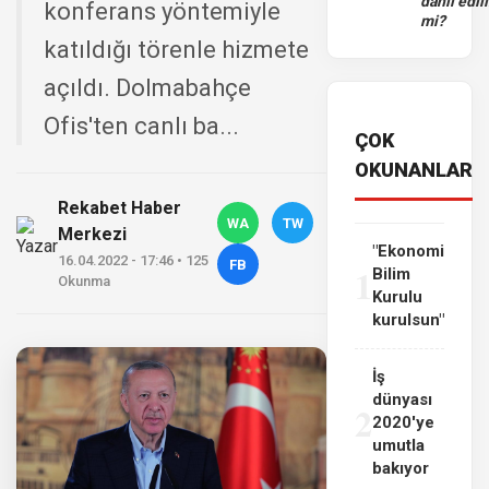
dahil edili
konferans yöntemiyle
mi?
katıldığı törenle hizmete
açıldı. Dolmabahçe
Ofis'ten canlı ba...
ÇOK
OKUNANLAR
Rekabet Haber
WA
TW
Merkezi
"Ekonomi
16.04.2022 - 17:46 • 125
FB
1
Bilim
Okunma
Kurulu
kurulsun"
İş
dünyası
2
2020'ye
umutla
bakıyor