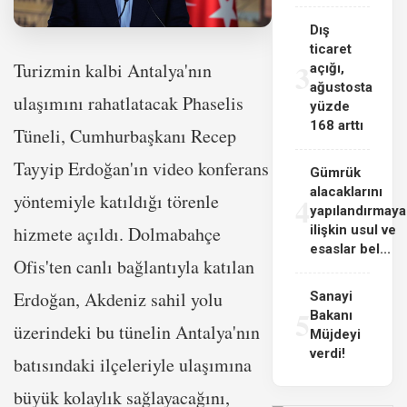
Dış
ticaret
3
Turizmin kalbi Antalya'nın
açığı,
ağustosta
ulaşımını rahatlatacak Phaselis
yüzde
168 arttı
Tüneli, Cumhurbaşkanı Recep
Tayyip Erdoğan'ın video konferans
Gümrük
alacaklarını
yöntemiyle katıldığı törenle
4
yapılandırmaya
hizmete açıldı. Dolmabahçe
ilişkin usul ve
esaslar bel...
Ofis'ten canlı bağlantıyla katılan
Erdoğan, Akdeniz sahil yolu
Sanayi
5
Bakanı
üzerindeki bu tünelin Antalya'nın
Müjdeyi
verdi!
batısındaki ilçeleriyle ulaşımına
büyük kolaylık sağlayacağını,