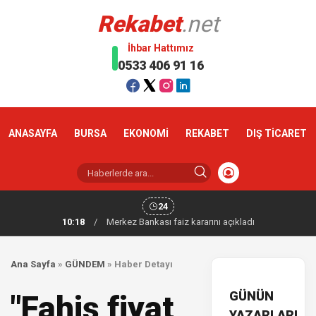
Rekabet
.net
İhbar Hattımız
0533 406 91 16
ANASAYFA
BURSA
EKONOMİ
REKABET
DIŞ TİCARET
24
10:18
/
Merkez Bankası faiz kararını açıkladı
Ana Sayfa
»
GÜNDEM
»
Haber Detayı
GÜNÜN
"Fahiş fiyat
YAZARLARI