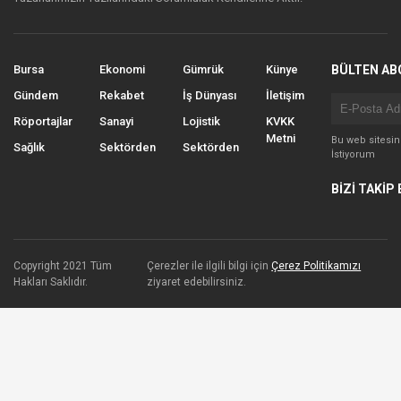
Bursa
Ekonomi
Gümrük
Künye
BÜLTEN AB
Gündem
Rekabet
İş Dünyası
İletişim
Röportajlar
Sanayi
Lojistik
KVKK
Metni
Bu web sitesi
Sağlık
Sektörden
Sektörden
İstiyorum
BİZİ TAKİP 
Copyright 2021 Tüm
Çerezler ile ilgili bilgi için
Çerez Politikamızı
Hakları Saklıdır.
ziyaret edebilirsiniz.