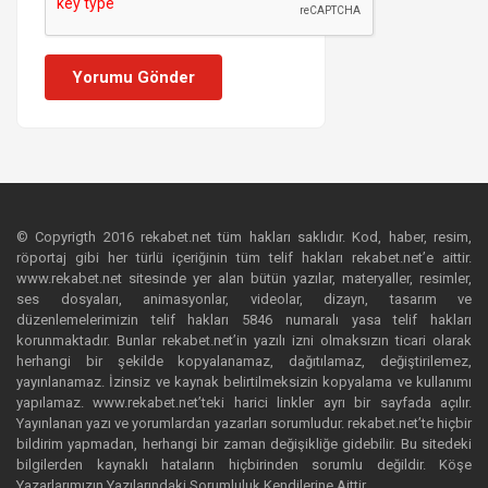
Yorumu Gönder
© Copyrigth 2016 rekabet.net tüm hakları saklıdır. Kod, haber, resim,
röportaj gibi her türlü içeriğinin tüm telif hakları rekabet.net’e aittir.
www.rekabet.net sitesinde yer alan bütün yazılar, materyaller, resimler,
ses dosyaları, animasyonlar, videolar, dizayn, tasarım ve
düzenlemelerimizin telif hakları 5846 numaralı yasa telif hakları
korunmaktadır. Bunlar rekabet.net’in yazılı izni olmaksızın ticari olarak
herhangi bir şekilde kopyalanamaz, dağıtılamaz, değiştirilemez,
yayınlanamaz. İzinsiz ve kaynak belirtilmeksizin kopyalama ve kullanımı
yapılamaz. www.rekabet.net’teki harici linkler ayrı bir sayfada açılır.
Yayınlanan yazı ve yorumlardan yazarları sorumludur. rekabet.net’te hiçbir
bildirim yapmadan, herhangi bir zaman değişikliğe gidebilir. Bu sitedeki
bilgilerden kaynaklı hataların hiçbirinden sorumlu değildir. Köşe
Yazarlarımızın Yazılarındaki Sorumluluk Kendilerine Aittir.