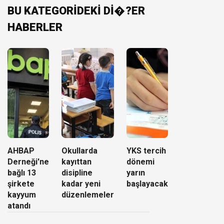
BU KATEGORİDEKİ Dİ�?ER
HABERLER
AHBAP
Okullarda
YKS tercih
Derneği'ne
kayıttan
dönemi
bağlı 13
disipline
yarın
şirkete
kadar yeni
başlayacak
kayyum
düzenlemeler
atandı