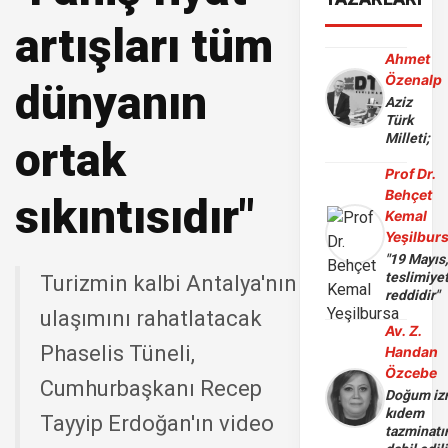
artışları tüm
Ahmet
Özenalp
dünyanın
Aziz
Türk
Milleti;
ortak
Prof Dr.
Behçet
sıkıntısıdır"
Kemal
Yeşilbur
"19 Mayıs
teslimiye
Turizmin kalbi Antalya'nın
reddidir"
ulaşımını rahatlatacak
Av. Z.
Phaselis Tüneli,
Handan
Özcebe
Cumhurbaşkanı Recep
Doğum iz
kıdem
Tayyip Erdoğan'ın video
tazminatı