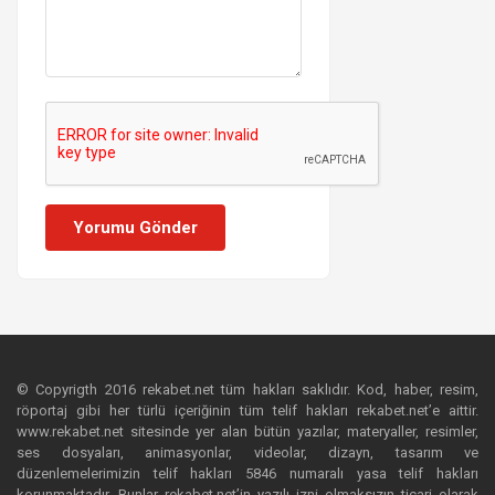
Yorumu Gönder
© Copyrigth 2016 rekabet.net tüm hakları saklıdır. Kod, haber, resim,
röportaj gibi her türlü içeriğinin tüm telif hakları rekabet.net’e aittir.
www.rekabet.net sitesinde yer alan bütün yazılar, materyaller, resimler,
ses dosyaları, animasyonlar, videolar, dizayn, tasarım ve
düzenlemelerimizin telif hakları 5846 numaralı yasa telif hakları
korunmaktadır. Bunlar rekabet.net’in yazılı izni olmaksızın ticari olarak