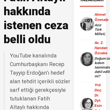
hakkında
Ahmet
Özenalp
istenen ceza
Aziz
Türk
Milleti;
belli oldu
Av. Z.
Handan
Özcebe
YouTube kanalında
Doğum iz
kıdem
Cumhurbaşkanı Recep
tazminatı
Tayyip Erdoğan'ı hedef
dahil edili
mi?
alan tehdit içerikli sözler
Yrd.
sarf ettiği gerekçesiyle
Doç.
Dr.
tutuklanan Fatih
Dyt.
Esin
Altaylı hakkında