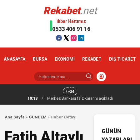
Rekabet
.net
İhbar Hattımız
0533 406 91 16
ANASAYFA
BURSA
EKONOMİ
REKABET
DIŞ TİCARET
24
10:18
/
Merkez Bankası faiz kararını açıkladı
Ana Sayfa
»
GÜNDEM
»
Haber Detayı
GÜNÜN
Fatih Altaylı
YAZARLARI