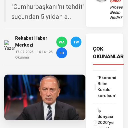
Şeker
"Cumhurbaşkanı'nı tehdit"
Proses
Besin
suçundan 5 yıldan a...
Nedir?
Rekabet Haber
WA
TW
Merkezi
ÇOK
17.07.2025 - 14:14 • 25
FB
OKUNANLAR
Okunma
"Ekonomi
1
Bilim
Kurulu
kurulsun"
İş
dünyası
2
2020'ye