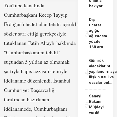
umutla
YouTube kanalında
bakıyor
Cumhurbaşkanı Recep Tayyip
Dış
Erdoğan'ı hedef alan tehdit içerikli
ticaret
3
açığı,
sözler sarf ettiği gerekçesiyle
ağustosta
yüzde
tutuklanan Fatih Altaylı hakkında
168 arttı
"Cumhurbaşkanı'nı tehdit"
suçundan 5 yıldan az olmamak
Gümrük
alacaklarını
4
şartıyla hapis cezası istemiyle
yapılandırmaya
ilişkin usul ve
iddianame düzenlendi. İstanbul
esaslar bel...
Cumhuriyet Başsavcılığı
Sanayi
tarafından hazırlanan
5
Bakanı
Müjdeyi
iddianamede, Cumhurbaşkanı
verdi!