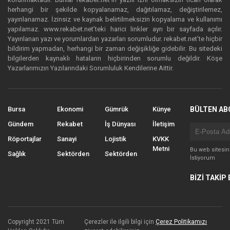
herhangi bir şekilde kopyalanamaz, dağıtılamaz, değiştirilemez,
yayınlanamaz. İzinsiz ve kaynak belirtilmeksizin kopyalama ve kullanımı
yapılamaz. www.rekabet.net’teki harici linkler ayrı bir sayfada açılır.
Yayınlanan yazı ve yorumlardan yazarları sorumludur. rekabet.net’te hiçbir
bildirim yapmadan, herhangi bir zaman değişikliğe gidebilir. Bu sitedeki
bilgilerden kaynaklı hataların hiçbirinden sorumlu değildir. Köşe
Yazarlarımızın Yazılarındaki Sorumluluk Kendilerine Aittir.
Bursa
Ekonomi
Gümrük
Künye
BÜLTEN AB
Gündem
Rekabet
İş Dünyası
İletişim
Röportajlar
Sanayi
Lojistik
KVKK
Metni
Bu web sitesi
Sağlık
Sektörden
Sektörden
İstiyorum
BİZİ TAKİP 
Copyright 2021 Tüm
Çerezler ile ilgili bilgi için
Çerez Politikamızı