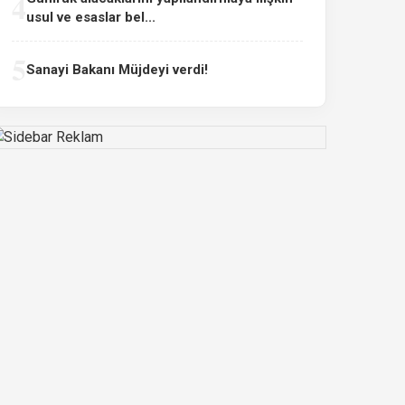
4
usul ve esaslar bel...
5
Sanayi Bakanı Müjdeyi verdi!