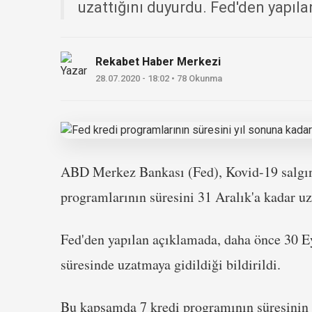
uzattığını duyurdu. Fed'den yapılan
Rekabet Haber Merkezi
28.07.2020 - 18:02 • 78 Okunma
ABD Merkez Bankası (Fed), Kovid-19 salgını
programlarının süresini 31 Aralık'a kadar uz
Fed'den yapılan açıklamada, daha önce 30 E
süresinde uzatmaya gidildiği bildirildi.
Bu kapsamda 7 kredi programının süresinin 3