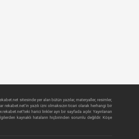
ekabet.net sitesinde yer alan bütün yazılar, materyaller, resimler,
 rekabet.net’in yazılı izni olmaksızın ticari olarak herhangi bir
abet.net’teki harici linkler ayrı bir sayfada açılır. Yayınlanan
lgilerden kaynaklı hataların hiçbirinden sorumlu değildir. Köşe