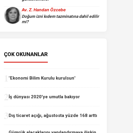
Av. Z. Handan Özcebe
Doğum izni kıdem tazminatına dahil edilir
mi?
ÇOK OKUNANLAR
1
"Ekonomi Bilim Kurulu kurulsun"
2
İş dünyası 2020'ye umutla bakıyor
3
Dış ticaret açığı, ağustosta yüzde 168 arttı
Gümrük alacaklarını yapılandırmaya ilişkin