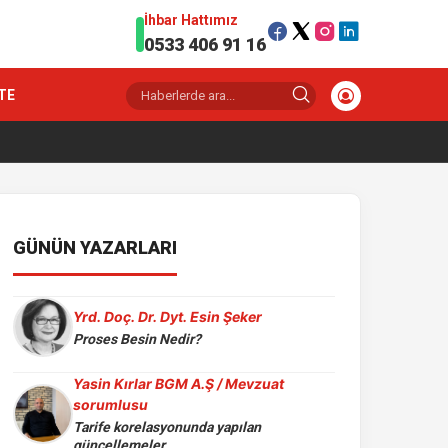
İhbar Hattımız
0533 406 91 16
TE
GÜNÜN YAZARLARI
Yrd. Doç. Dr. Dyt. Esin Şeker
Proses Besin Nedir?
Yasin Kırlar BGM A.Ş / Mevzuat
sorumlusu
Tarife korelasyonunda yapılan
güncellemeler