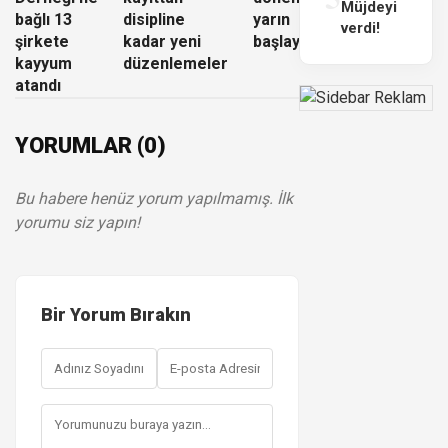
Müjdeyi
bağlı 13
disipline
yarın
verdi!
şirkete
kadar yeni
başlayacak
kayyum
düzenlemeler
atandı
YORUMLAR (0)
Bu habere henüz yorum yapılmamış. İlk
yorumu siz yapın!
Bir Yorum Bırakın