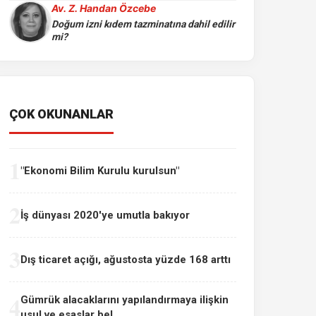
Av. Z. Handan Özcebe
Doğum izni kıdem tazminatına dahil edilir
mi?
ÇOK OKUNANLAR
1
"Ekonomi Bilim Kurulu kurulsun"
2
İş dünyası 2020'ye umutla bakıyor
3
Dış ticaret açığı, ağustosta yüzde 168 arttı
4
Gümrük alacaklarını yapılandırmaya ilişkin
usul ve esaslar bel...