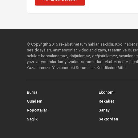
© Copyrigth 2016 rekabet.net tüm hakları saklıdır. Kod, haber, res
ses dosyaları, animasyonlar, videolar, dizayn, tasarım ve düzenl
şekilde kopyalanamaz, dağıtılamaz, değiştirilemez, yayınlanamaz
yazı ve yorumlardan yazarları sorumludur. rekabet.net’te hiçbi
Yazarlarımızın Yazılarındaki Sorumluluk Kendilerine Aittir.
Bursa
Ekonomi
Gündem
Rekabet
Röportajlar
Sanayi
Sağlık
Sektörden