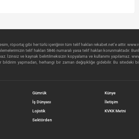
im, röportaj gibi her türlü içeriğinin tüm telif hakları rekabet.net’e aittir. www.r
emelerimizin telif hakları 5846 numaralı yasa telif hakları korunmaktadır. Bunlar
. İzinsiz ve kaynak belirtilmeksizin kopyalama ve kullanımı yapılamaz. www.rek
r bildirim yapmadan, herhangi bir zaman değişikliğe gidebilir. Bu sitedeki bi
Gümrük
Künye
İş Dünyası
İletişim
Lojistik
KVKK Metni
Sektörden