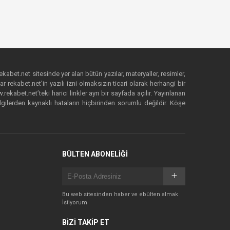
ekabet.net sitesinde yer alan bütün yazılar, materyaller, resimler,
 rekabet.net’in yazılı izni olmaksızın ticari olarak herhangi bir
abet.net’teki harici linkler ayrı bir sayfada açılır. Yayınlanan
lgilerden kaynaklı hataların hiçbirinden sorumlu değildir. Köşe
BÜLTEN ABONELİĞİ
Bu web sitesinden haber ve ebülten almak
İstiyorum
BİZİ TAKİP ET