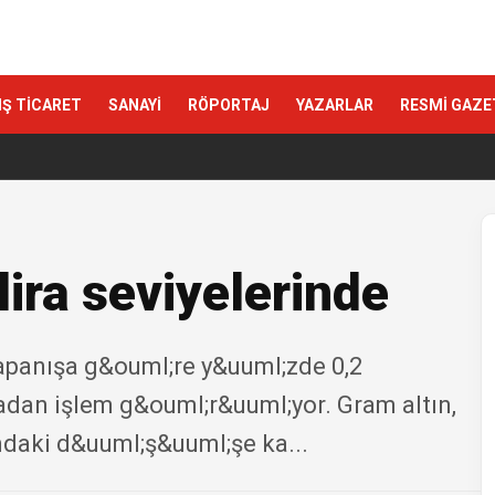
IŞ TİCARET
SANAYİ
RÖPORTAJ
YAZARLAR
RESMİ GAZE
lira seviyelerinde
kapanışa g&ouml;re y&uuml;zde 0,2
adan işlem g&ouml;r&uuml;yor. Gram altın,
daki d&uuml;ş&uuml;şe ka...