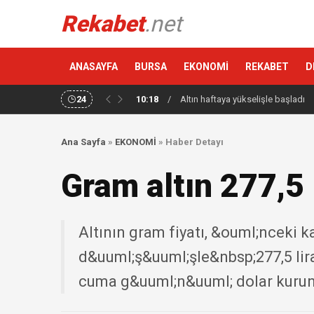
Rekabet
.net
ANASAYFA
BURSA
EKONOMİ
REKABET
D
24
10:18
/
Altın haftaya yükselişle başladı
Ana Sayfa
»
EKONOMİ
»
Haber Detayı
Gram altın 277,5 
Altının gram fiyatı, &ouml;nceki 
d&uuml;ş&uuml;şle&nbsp;277,5 lir
cuma g&uuml;n&uuml; dolar kurun