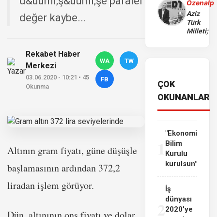
d&uuml;ş&uuml;şe paralel
Özenalp
Aziz
değer kaybe...
Türk
Milleti;
Rekabet Haber
WA
TW
Merkezi
03.06.2020 - 10:21 • 45
FB
ÇOK
Okunma
OKUNANLAR
"Ekonomi
1
Bilim
Altının gram fiyatı, güne düşüşle
Kurulu
kurulsun"
başlamasının ardından 372,2
liradan işlem görüyor.
İş
dünyası
2
2020'ye
Dün, altınının ons fiyatı ve dolar