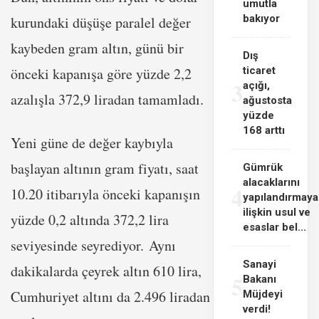
umutla
bakıyor
kurundaki düşüşe paralel değer
kaybeden gram altın, günü bir
Dış
önceki kapanışa göre yüzde 2,2
ticaret
3
açığı,
azalışla 372,9 liradan tamamladı.
ağustosta
yüzde
168 arttı
Yeni güne de değer kaybıyla
başlayan altının gram fiyatı, saat
Gümrük
alacaklarını
4
10.20 itibarıyla önceki kapanışın
yapılandırmaya
ilişkin usul ve
yüzde 0,2 altında 372,2 lira
esaslar bel...
seviyesinde seyrediyor. Aynı
Sanayi
dakikalarda çeyrek altın 610 lira,
5
Bakanı
Cumhuriyet altını da 2.496 liradan
Müjdeyi
verdi!