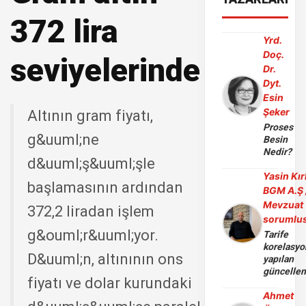
372 lira
Yrd.
Doç.
seviyelerinde
Dr.
Dyt.
Esin
Şeker
Altının gram fiyatı,
Proses
g&uuml;ne
Besin
Nedir?
d&uuml;ş&uuml;şle
Yasin Kır
başlamasının ardından
BGM A.Ş 
Mevzuat
372,2 liradan işlem
sorumlu
g&ouml;r&uuml;yor.
Tarife
korelasy
D&uuml;n, altınının ons
yapılan
güncelle
fiyatı ve dolar kurundaki
Ahmet