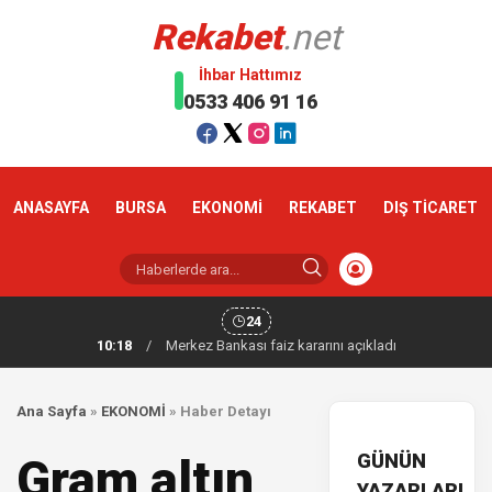
Rekabet
.net
İhbar Hattımız
0533 406 91 16
ANASAYFA
BURSA
EKONOMİ
REKABET
DIŞ TİCARET
24
10:18
/
Merkez Bankası faiz kararını açıkladı
Ana Sayfa
»
EKONOMİ
»
Haber Detayı
GÜNÜN
Gram altın
YAZARLARI