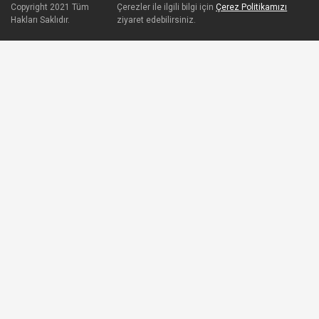
Copyright 2021 Tüm
Çerezler ile ilgili bilgi için
Çerez Politikamızı
Hakları Saklıdır.
ziyaret edebilirsiniz.