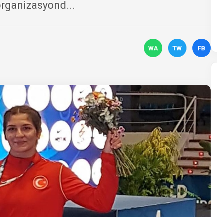
rganizasyond...
WA
TW
FB