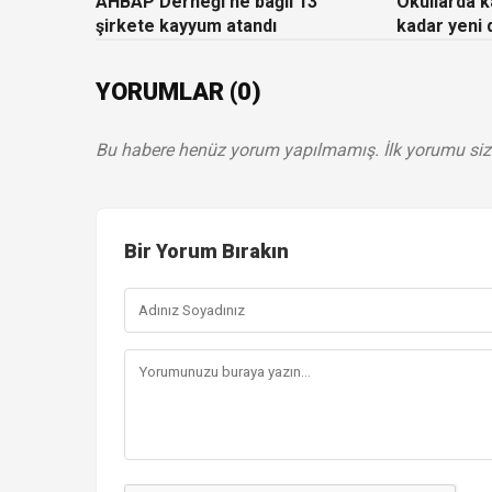
AHBAP Derneği'ne bağlı 13
Okullarda ka
şirkete kayyum atandı
kadar yeni
YORUMLAR (0)
Bu habere henüz yorum yapılmamış. İlk yorumu siz
Bir Yorum Bırakın