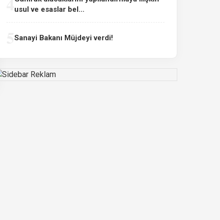
4
usul ve esaslar bel...
5
Sanayi Bakanı Müjdeyi verdi!