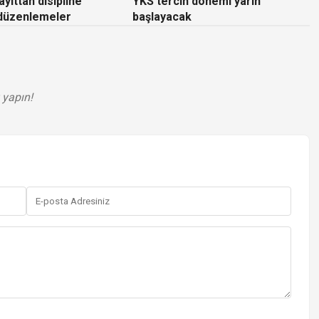
yıttan disipline
YKS tercih dönemi yarın
 düzenlemeler
başlayacak
 yapın!