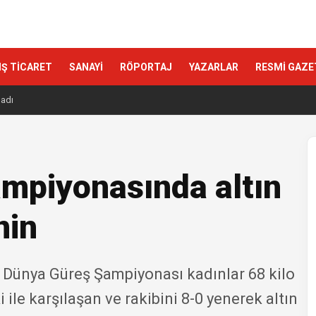
IŞ TİCARET
SANAYİ
RÖPORTAJ
YAZARLAR
RESMİ GAZE
ladı
mpiyonasında altın
nin
ı Dünya Güreş Şampiyonası kadınlar 68 kilo
le karşılaşan ve rakibini 8-0 yenerek altın