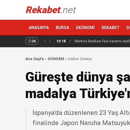
Rekabet
.net
ANASAYFA
BURSA
EKONOMİ
REKABET
D
24
10:18
/
Merkez Bankası faiz kararını açık
Ana Sayfa
»
GÜNDEM
»
Haber Detayı
Güreşte dünya şa
madalya Türkiye'
İspanya'da düzenlenen 23 Yaş Alt
finalinde Japon Naruha Matsuyuki i