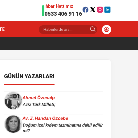
İhbar Hattımız
0533 406 91 16
TE
GÜNÜN YAZARLARI
Ahmet Özenalp
Aziz Türk Milleti;
Av. Z. Handan Özcebe
Doğum izni kıdem tazminatına dahil edilir
mi?