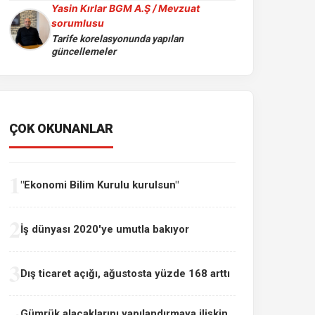
Yasin Kırlar BGM A.Ş / Mevzuat
sorumlusu
Tarife korelasyonunda yapılan
güncellemeler
ÇOK OKUNANLAR
1
"Ekonomi Bilim Kurulu kurulsun"
2
İş dünyası 2020'ye umutla bakıyor
3
Dış ticaret açığı, ağustosta yüzde 168 arttı
Gümrük alacaklarını yapılandırmaya ilişkin