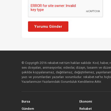
Yorumu Gönder
© Copyrigth 2016 rekabet.net tüm hakları saklıdır. Kod, haber, res
ses dosyaları, animasyonlar, videolar, dizayn, tasarım ve düzenl
şekilde kopyalanamaz, dağıtılamaz, değiştirilemez, yayınlanamaz
yazı ve yorumlardan yazarları sorumludur. rekabet.net’te hiçbi
Yazarlarımızın Yazılarındaki Sorumluluk Kendilerine Aittir.
Bursa
Ekonomi
Gündem
Rekabet