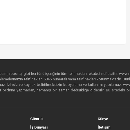
im, röportaj gibi her türlü içeriğinin tüm telif hakları rekabet.net’e aittir. www.r
emelerimizin telif hakları 5846 numaralı yasa telif hakları korunmaktadır. Bunlar
. İzinsiz ve kaynak belirtilmeksizin kopyalama ve kullanımı yapılamaz. www.rek
r bildirim yapmadan, herhangi bir zaman değişikliğe gidebilir. Bu sitedeki bi
Gümrük
Künye
İş Dünyası
İletişim