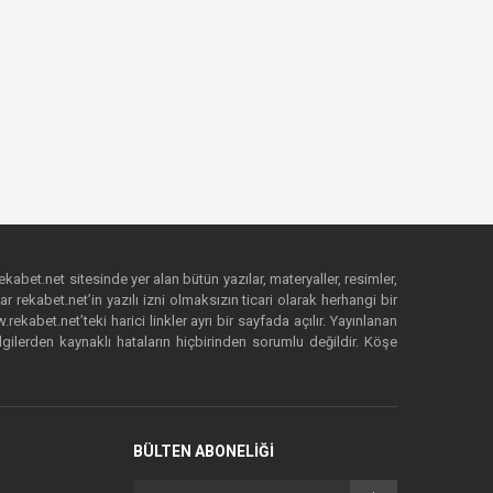
ekabet.net sitesinde yer alan bütün yazılar, materyaller, resimler,
 rekabet.net’in yazılı izni olmaksızın ticari olarak herhangi bir
abet.net’teki harici linkler ayrı bir sayfada açılır. Yayınlanan
lgilerden kaynaklı hataların hiçbirinden sorumlu değildir. Köşe
BÜLTEN ABONELİĞİ