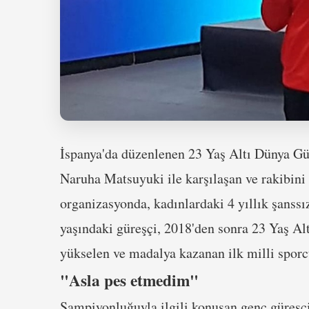
İspanya'da düzenlenen 23 Yaş Altı Dünya Gü
Naruha Matsuyuki ile karşılaşan ve rakibini
organizasyonda, kadınlardaki 4 yıllık şanssı
yaşındaki güreşçi, 2018'den sonra 23 Yaş Al
yükselen ve madalya kazanan ilk milli sporc
"Asla pes etmedim"
Şampiyonluğuyla ilgili konuşan genç güreşçi