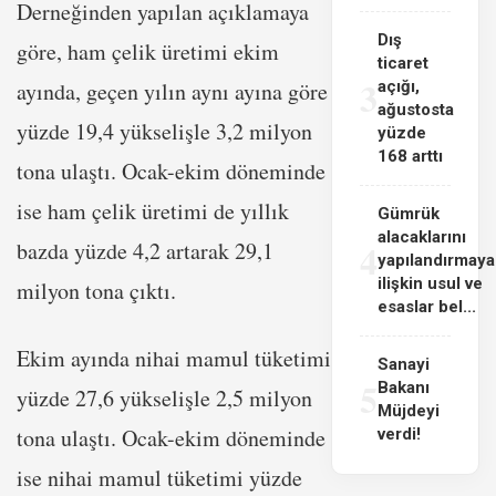
Derneğinden yapılan açıklamaya
Dış
göre, ham çelik üretimi ekim
ticaret
3
ayında, geçen yılın aynı ayına göre
açığı,
ağustosta
yüzde 19,4 yükselişle 3,2 milyon
yüzde
168 arttı
tona ulaştı. Ocak-ekim döneminde
ise ham çelik üretimi de yıllık
Gümrük
alacaklarını
4
bazda yüzde 4,2 artarak 29,1
yapılandırmaya
ilişkin usul ve
milyon tona çıktı.
esaslar bel...
Ekim ayında nihai mamul tüketimi
Sanayi
5
Bakanı
yüzde 27,6 yükselişle 2,5 milyon
Müjdeyi
tona ulaştı. Ocak-ekim döneminde
verdi!
ise nihai mamul tüketimi yüzde