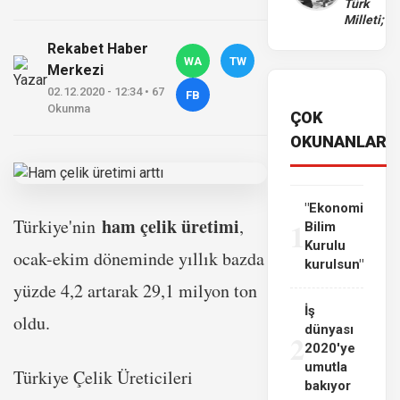
Türk
Milleti;
Rekabet Haber
WA
TW
Merkezi
02.12.2020 - 12:34 • 67
FB
Okunma
ÇOK
OKUNANLAR
"Ekonomi
ham çelik üretimi
Türkiye'nin
,
1
Bilim
Kurulu
ocak-ekim döneminde yıllık bazda
kurulsun"
yüzde 4,2 artarak 29,1 milyon ton
İş
oldu.
dünyası
2
2020'ye
umutla
Türkiye Çelik Üreticileri
bakıyor