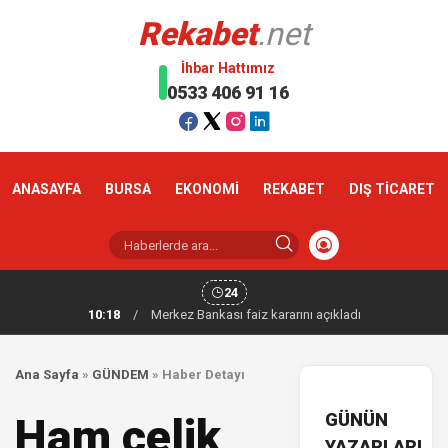
Rekabet
.net
İhbar Hattımız
0533 406 91 16
ANASAYFA
BURSA
EKONOMİ
REKABET
DIŞ TİCARET
24
10:18
/
Merkez Bankası faiz kararını açıkladı
Ana Sayfa
»
GÜNDEM
»
Haber Detayı
GÜNÜN
Ham çelik
YAZARLARI