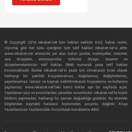
© Copyrigth 2016 rekabet.net tüm hakları saklıdır. Kod, haber, resim,
röportaj gibi her türlü içeriğinin tüm telif hakları rekabet.net’e aittir.
www.rekabet.net sitesinde yer alan bütün yazılar, materyaller, resimler,
ses dosyaları, animasyonlar, videolar, dizayn, tasarım ve
düzenlemelerimizin telif hakları 5846 numaralı yasa telif hakları
korunmaktadır. Bunlar rekabet.net’in yazılı izni olmaksızın ticari olarak
herhangi bir şekilde kopyalanamaz, dağıtılamaz, değiştirilemez,
yayınlanamaz. İzinsiz ve kaynak belirtilmeksizin kopyalama ve kullanımı
yapılamaz. www.rekabet.net’teki harici linkler ayrı bir sayfada açılır.
Yayınlanan yazı ve yorumlardan yazarları sorumludur. rekabet.net’te hiçbir
bildirim yapmadan, herhangi bir zaman değişikliğe gidebilir. Bu sitedeki
bilgilerden kaynaklı hataların hiçbirinden sorumlu değildir. Köşe
Yazarlarımızın Yazılarındaki Sorumluluk Kendilerine Aittir.