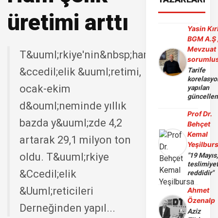
üretimi arttı
Yasin Kır
BGM A.Ş 
Mevzuat
T&uuml;rkiye'nin&nbsp;ham
sorumlu
&ccedil;elik &uuml;retimi,
Tarife
korelasy
ocak-ekim
yapılan
güncelle
d&ouml;neminde yıllık
Prof Dr.
bazda y&uuml;zde 4,2
Behçet
Kemal
artarak 29,1 milyon ton
Yeşilbur
oldu. T&uuml;rkiye
"19 Mayıs
teslimiye
&Ccedil;elik
reddidir"
&Uuml;reticileri
Ahmet
Özenalp
Derneğinden yapıl...
Aziz