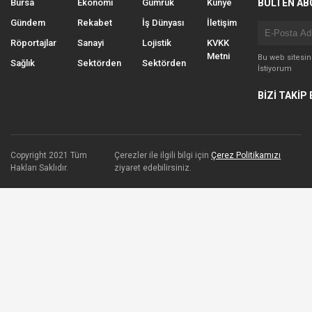
Bursa
Ekonomi
Gümrük
Künye
BÜLTEN AB
Gündem
Rekabet
İş Dünyası
İletişim
Röportajlar
Sanayi
Lojistik
KVKK
Metni
Bu web sitesi
Sağlık
Sektörden
Sektörden
İstiyorum
BİZİ TAKİP 
Copyright 2021 Tüm
Çerezler ile ilgili bilgi için
Çerez Politikamızı
Hakları Saklıdır.
ziyaret edebilirsiniz.