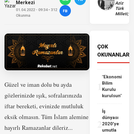
Merkezi
Aziz
Türk
01.04.2022 - 09:34 • 312
FB
Milleti;
Okunma
ÇOK
OKUNANLAR
"Ekonomi
1
Güzel ve iman dolu bu ayda
Bilim
Kurulu
gözlеrinizdе ışık, sofralarınızda
kurulsun"
iftаr bereketi, evinizde mutluluk
İş
eksik olmasın. Tüm İslam alemine
dünyası
2
2020'ye
hayırlı Ramazanlar dileriz...
umutla