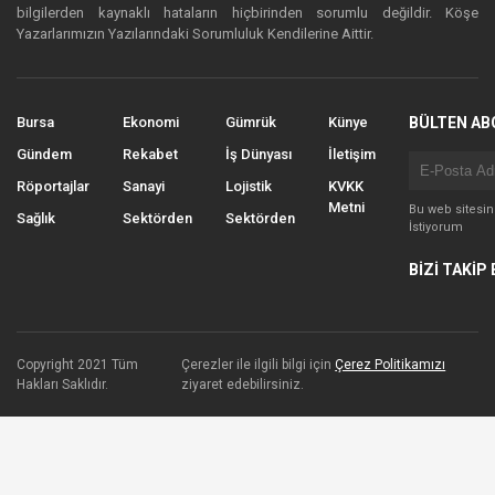
bilgilerden kaynaklı hataların hiçbirinden sorumlu değildir. Köşe
Yazarlarımızın Yazılarındaki Sorumluluk Kendilerine Aittir.
Bursa
Ekonomi
Gümrük
Künye
BÜLTEN AB
Gündem
Rekabet
İş Dünyası
İletişim
Röportajlar
Sanayi
Lojistik
KVKK
Metni
Bu web sitesi
Sağlık
Sektörden
Sektörden
İstiyorum
BİZİ TAKİP 
Copyright 2021 Tüm
Çerezler ile ilgili bilgi için
Çerez Politikamızı
Hakları Saklıdır.
ziyaret edebilirsiniz.