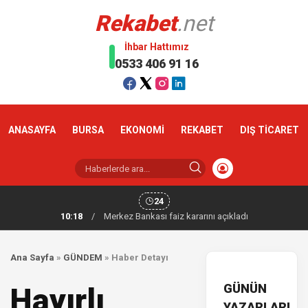
Rekabet
.net
İhbar Hattımız
0533 406 91 16
ANASAYFA
BURSA
EKONOMİ
REKABET
DIŞ TİCARET
24
10:18
/
Merkez Bankası faiz kararını açıkladı
Ana Sayfa
»
GÜNDEM
»
Haber Detayı
GÜNÜN
Hayırlı
YAZARLARI