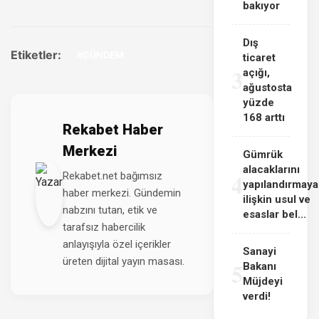
bakıyor
Dış
Etiketler:
#GÜNDEM
ticaret
3
açığı,
ağustosta
yüzde
168 arttı
Rekabet Haber
Merkezi
Gümrük
alacaklarını
4
Rekabet.net bağımsız
yapılandırmaya
haber merkezi. Gündemin
ilişkin usul ve
nabzını tutan, etik ve
esaslar bel...
tarafsız habercilik
anlayışıyla özel içerikler
Sanayi
üreten dijital yayın masası.
5
Bakanı
Müjdeyi
verdi!