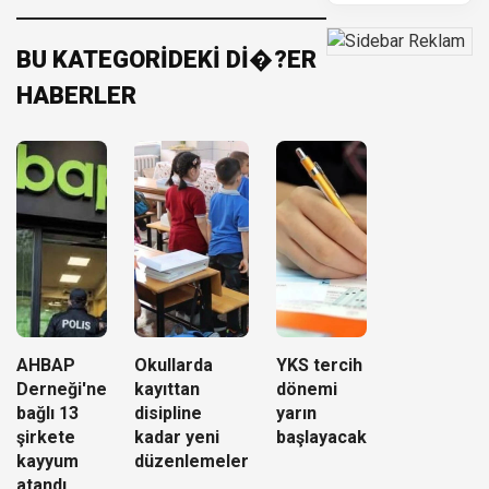
BU KATEGORİDEKİ Dİ�?ER
HABERLER
AHBAP
Okullarda
YKS tercih
Derneği'ne
kayıttan
dönemi
bağlı 13
disipline
yarın
şirkete
kadar yeni
başlayacak
kayyum
düzenlemeler
atandı