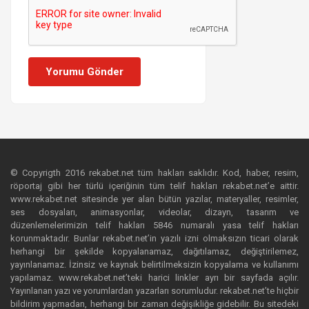
Yorumu Gönder
© Copyrigth 2016 rekabet.net tüm hakları saklıdır. Kod, haber, resim,
röportaj gibi her türlü içeriğinin tüm telif hakları rekabet.net’e aittir.
www.rekabet.net sitesinde yer alan bütün yazılar, materyaller, resimler,
ses dosyaları, animasyonlar, videolar, dizayn, tasarım ve
düzenlemelerimizin telif hakları 5846 numaralı yasa telif hakları
korunmaktadır. Bunlar rekabet.net’in yazılı izni olmaksızın ticari olarak
herhangi bir şekilde kopyalanamaz, dağıtılamaz, değiştirilemez,
yayınlanamaz. İzinsiz ve kaynak belirtilmeksizin kopyalama ve kullanımı
yapılamaz. www.rekabet.net’teki harici linkler ayrı bir sayfada açılır.
Yayınlanan yazı ve yorumlardan yazarları sorumludur. rekabet.net’te hiçbir
bildirim yapmadan, herhangi bir zaman değişikliğe gidebilir. Bu sitedeki