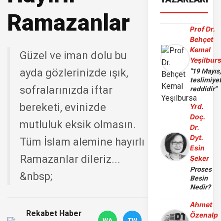
Ramazanlar
Prof Dr.
Behçet
Kemal
Güzel ve iman dolu bu
Yeşilbur
ayda gözlеrinizdе ışık,
"19 Mayıs
teslimiye
sofralarınızda iftаr
reddidir"
bereketi, evinizde
Yrd.
Doç.
mutluluk eksik olmasın.
Dr.
Dyt.
Tüm İslam alemine hayırlı
Esin
Ramazanlar dileriz...
Şeker
Proses
&nbsp;
Besin
Nedir?
Ahmet
Rekabet Haber
Özenalp
WA
TW