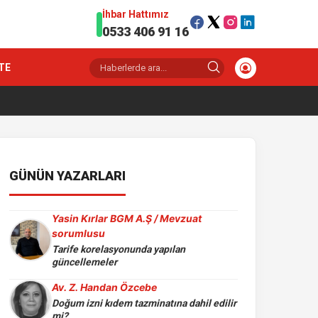
İhbar Hattımız
0533 406 91 16
TE
GÜNÜN YAZARLARI
Yasin Kırlar BGM A.Ş / Mevzuat
sorumlusu
Tarife korelasyonunda yapılan
güncellemeler
Av. Z. Handan Özcebe
Doğum izni kıdem tazminatına dahil edilir
mi?