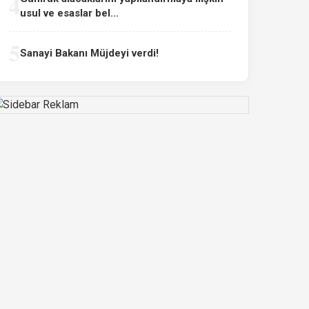
4
usul ve esaslar bel...
5
Sanayi Bakanı Müjdeyi verdi!