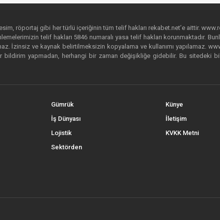
im, röportaj gibi her türlü içeriğinin tüm telif hakları rekabet.net’e aittir. www.r
emelerimizin telif hakları 5846 numaralı yasa telif hakları korunmaktadır. Bunlar
. İzinsiz ve kaynak belirtilmeksizin kopyalama ve kullanımı yapılamaz. www.rek
r bildirim yapmadan, herhangi bir zaman değişikliğe gidebilir. Bu sitedeki bi
Gümrük
Künye
İş Dünyası
İletişim
Lojistik
KVKK Metni
Sektörden