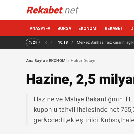
Rekabet
.net
ANASAYFA
BURSA
EKONOMİ
REKABET
D
24
10:18
/
Merkez Bankası faiz kararını açık
Ana Sayfa
»
EKONOMİ
»
Haber Detayı
Hazine, 2,5 milyar
Hazine ve Maliye Bakanlığının TL 
kuponlu tahvil ihalesinde net 755,
ger&ccedil;ekleştirildi.&nbsp;İhale