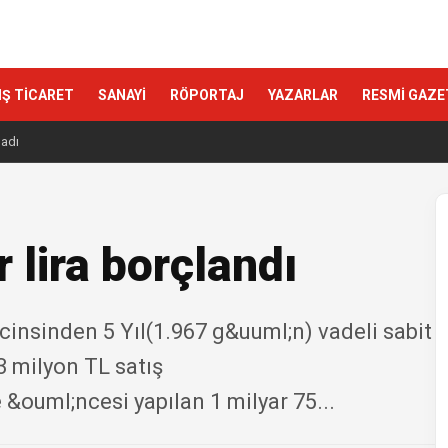
IŞ TİCARET
SANAYİ
RÖPORTAJ
YAZARLAR
RESMİ GAZE
ladı
 lira borçlandı
cinsinden 5 Yıl(1.967 g&uuml;n) vadeli sabit
3 milyon TL satış
 &ouml;ncesi yapılan 1 milyar 75...