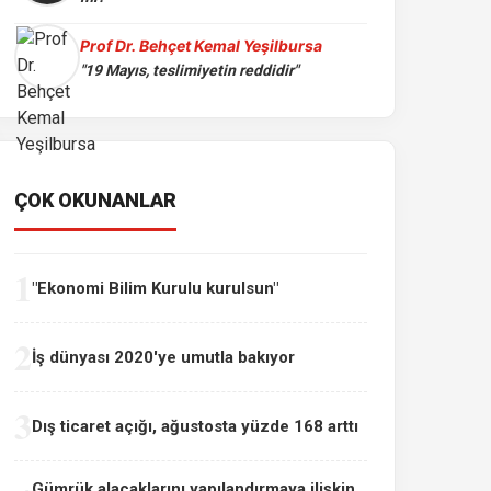
Prof Dr. Behçet Kemal Yeşilbursa
"19 Mayıs, teslimiyetin reddidir"
ÇOK OKUNANLAR
1
"Ekonomi Bilim Kurulu kurulsun"
2
İş dünyası 2020'ye umutla bakıyor
3
Dış ticaret açığı, ağustosta yüzde 168 arttı
Gümrük alacaklarını yapılandırmaya ilişkin