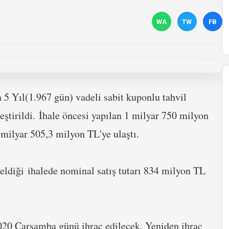
WA
TW
FB
5 Yıl(1.967 gün) vadeli sabit kuponlu tahvil
eştirildi. İhale öncesi yapılan 1 milyar 750 milyon
 milyar 505,3 milyon TL'ye ulaştı.
eldiği
ihalede nominal satış tutarı 834 milyon TL
 2020 Çarşamba günü ihraç edilecek. Yeniden ihraç