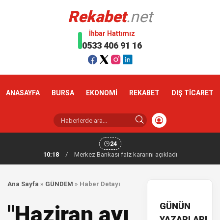
Rekabet
.net
İhbar Hattımız
0533 406 91 16
ANASAYFA
BURSA
EKONOMİ
REKABET
DIŞ TİCARET
24
10:18
/
Merkez Bankası faiz kararını açıkladı
Ana Sayfa
»
GÜNDEM
»
Haber Detayı
GÜNÜN
"Haziran ayı
YAZARLARI