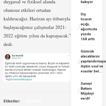
duygusal ve fiziksel alanda
bakıyor
olumsuz etkileri ortadan
Dış
kaldıracağız. Haziran ayı itibarıyla
ticaret
3
açığı,
başlayacağımız çalışmalar 2021-
ağustosta
yüzde
2022 eğitim yılını da kapsayacak.”
168 arttı
dedi.
Gümrük
alacaklarını
4
yapılandırmaya
ilişkin usul ve
esaslar bel...
Sanayi
5
Bakanı
Müjdeyi
verdi!
Etiketler:
#GÜNDEM