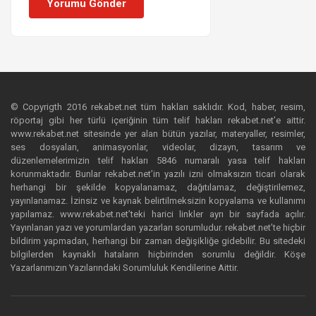
Yorumu Gönder
© Copyrigth 2016 rekabet.net tüm hakları saklıdır. Kod, haber, resim,
röportaj gibi her türlü içeriğinin tüm telif hakları rekabet.net’e aittir.
www.rekabet.net sitesinde yer alan bütün yazılar, materyaller, resimler,
ses dosyaları, animasyonlar, videolar, dizayn, tasarım ve
düzenlemelerimizin telif hakları 5846 numaralı yasa telif hakları
korunmaktadır. Bunlar rekabet.net’in yazılı izni olmaksızın ticari olarak
herhangi bir şekilde kopyalanamaz, dağıtılamaz, değiştirilemez,
yayınlanamaz. İzinsiz ve kaynak belirtilmeksizin kopyalama ve kullanımı
yapılamaz. www.rekabet.net’teki harici linkler ayrı bir sayfada açılır.
Yayınlanan yazı ve yorumlardan yazarları sorumludur. rekabet.net’te hiçbir
bildirim yapmadan, herhangi bir zaman değişikliğe gidebilir. Bu sitedeki
bilgilerden kaynaklı hataların hiçbirinden sorumlu değildir. Köşe
Yazarlarımızın Yazılarındaki Sorumluluk Kendilerine Aittir.