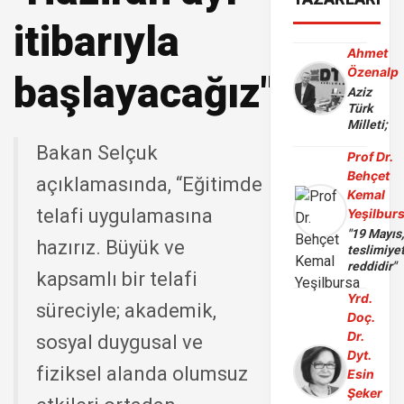
itibarıyla
Ahmet
Özenalp
başlayacağız"
Aziz
Türk
Milleti;
Bakan Selçuk
Prof Dr.
Behçet
açıklamasında, “Eğitimde
Kemal
telafi uygulamasına
Yeşilbur
"19 Mayıs
hazırız. Büyük ve
teslimiye
reddidir"
kapsamlı bir telafi
Yrd.
süreciyle; akademik,
Doç.
Dr.
sosyal duygusal ve
Dyt.
fiziksel alanda olumsuz
Esin
Şeker