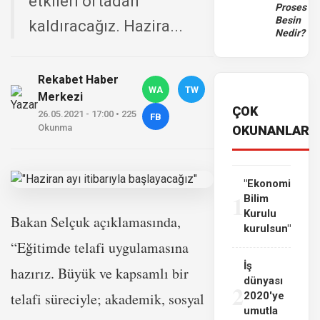
etkileri ortadan
Proses
Besin
kaldıracağız. Hazira...
Nedir?
Rekabet Haber
WA
TW
Merkezi
ÇOK
26.05.2021 - 17:00 • 225
FB
Okunma
OKUNANLAR
"Ekonomi
1
Bilim
Kurulu
Bakan Selçuk açıklamasında,
kurulsun"
“Eğitimde telafi uygulamasına
İş
hazırız. Büyük ve kapsamlı bir
dünyası
2
telafi süreciyle; akademik, sosyal
2020'ye
umutla