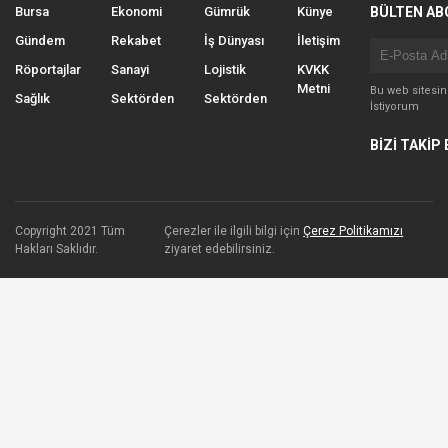
Bursa
Ekonomi
Gümrük
Künye
BÜLTEN AB
Gündem
Rekabet
İş Dünyası
İletişim
Röportajlar
Sanayi
Lojistik
KVKK
Metni
Bu web sitesi
Sağlık
Sektörden
Sektörden
İstiyorum
BİZİ TAKİP 
Copyright 2021 Tüm
Çerezler ile ilgili bilgi için
Çerez Politikamızı
Hakları Saklıdır.
ziyaret edebilirsiniz.