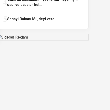
4
usul ve esaslar bel...
5
Sanayi Bakanı Müjdeyi verdi!