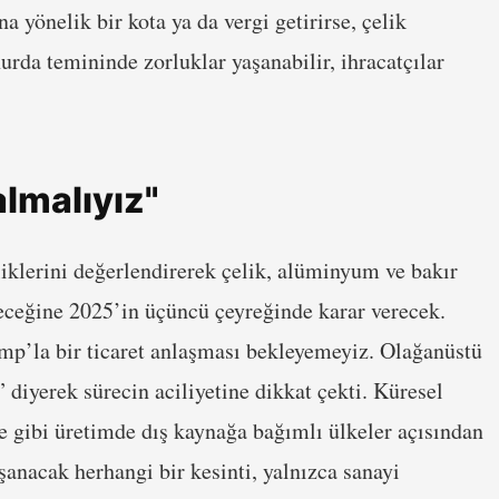
a yönelik bir kota ya da vergi getirirse, çelik
hurda temininde zorluklar yaşanabilir, ihracatçılar
lmalıyız"
klerini değerlendirerek çelik, alüminyum ve bakır
yeceğine 2025’in üçüncü çeyreğinde karar verecek.
p’la bir ticaret anlaşması bekleyemeyiz. Olağanüstü
 diyerek sürecin aciliyetine dikkat çekti. Küresel
iye gibi üretimde dış kaynağa bağımlı ülkeler açısından
şanacak herhangi bir kesinti, yalnızca sanayi