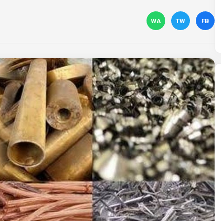
WA
TW
FB