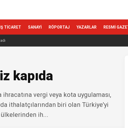
IŞ TİCARET
SANAYİ
RÖPORTAJ
YAZARLAR
RESMİ GAZE
ladı
iz kapıda
 ihracatına vergi veya kota uygulaması,
a ithalatçılarından biri olan Türkiye’yi
ülkelerinden ih...