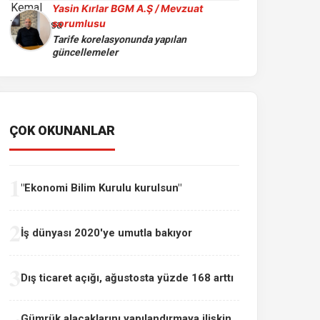
Yasin Kırlar BGM A.Ş / Mevzuat
sorumlusu
Tarife korelasyonunda yapılan
güncellemeler
ÇOK OKUNANLAR
1
"Ekonomi Bilim Kurulu kurulsun"
2
İş dünyası 2020'ye umutla bakıyor
3
Dış ticaret açığı, ağustosta yüzde 168 arttı
Gümrük alacaklarını yapılandırmaya ilişkin